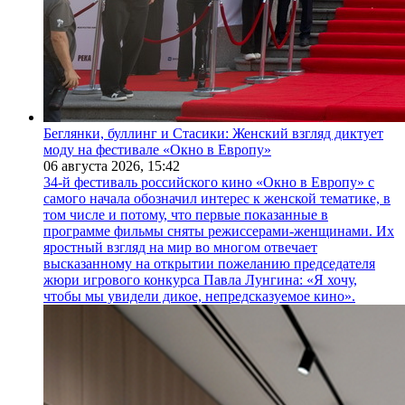
Беглянки, буллинг и Стасики: Женский взгляд диктует
моду на фестивале «Окно в Европу»
06 августа 2026,
15:42
34-й фестиваль российского кино «Окно в Европу» с
самого начала обозначил интерес к женской тематике, в
том числе и потому, что первые показанные в
программе фильмы сняты режиссерами-женщинами. Их
яростный взгляд на мир во многом отвечает
высказанному на открытии пожеланию председателя
жюри игрового конкурса Павла Лунгина: «Я хочу,
чтобы мы увидели дикое, непредсказуемое кино».