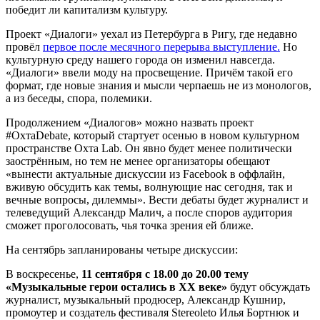
победит ли капитализм культуру.
Проект «Диалоги» уехал из Петербурга в Ригу, где недавно
провёл
первое после месячного перерыва выступление.
Но
культурную среду нашего города он изменил навсегда.
«Диалоги» ввели моду на просвещение. Причём такой его
формат, где новые знания и мысли черпаешь не из монологов,
а из беседы, спора, полемики.
Продолжением «Диалогов» можно назвать проект
#ОхтаDebate, который стартует осенью в новом культурном
пространстве Охта Lab. Он явно будет менее политически
заострённым, но тем не менее организаторы обещают
«вынести актуальные дискуссии из Facebook в оффлайн,
вживую обсудить как темы, волнующие нас сегодня, так и
вечные вопросы, дилеммы». Вести дебаты будет журналист и
телеведущий Александр Малич, а после споров аудитория
сможет проголосовать, чья точка зрения ей ближе.
На сентябрь запланированы четыре дискуссии:
В воскресенье,
11 сентября с 18.00 до 20.00 тему
«Музыкальные герои остались в XX веке»
будут обсуждать
журналист, музыкальный продюсер, Александр Кушнир,
промоутер и создатель фестиваля Stereoleto Илья Бортнюк и