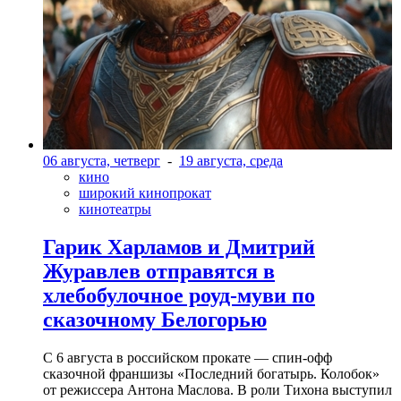
06 августа, четверг
-
19 августа, среда
кино
широкий кинопрокат
кинотеатры
Гарик Харламов и Дмитрий
Журавлев отправятся в
хлебобулочное роуд-муви по
сказочному Белогорью
С 6 августа в российском прокате — спин-офф
сказочной франшизы «Последний богатырь. Колобок»
от режиссера Антона Маслова. В роли Тихона выступил