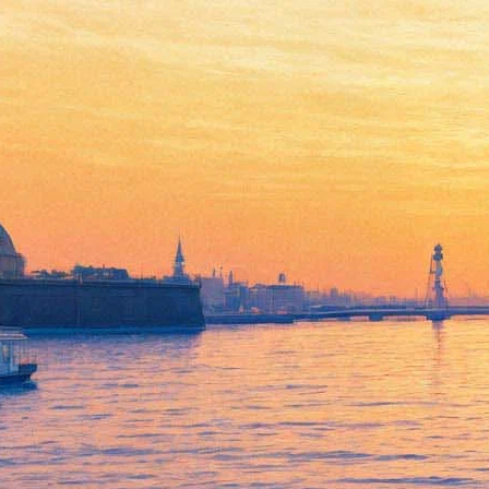
Директор «АукцЫона», экс-
замминистра образования и
идеолог Stereoleto сойдутся