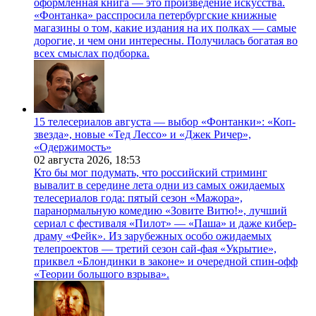
оформленная книга — это произведение искусства.
«Фонтанка» расспросила петербургские книжные
магазины о том, какие издания на их полках — самые
дорогие, и чем они интересны. Получилась богатая во
всех смыслах подборка.
15 телесериалов августа — выбор «Фонтанки»: «Коп-
звезда», новые «Тед Лессо» и «Джек Ричер»,
«Одержимость»
02 августа 2026,
18:53
Кто бы мог подумать, что российский стриминг
вывалит в середине лета одни из самых ожидаемых
телесериалов года: пятый сезон «Мажора»,
паранормальную комедию «Зовите Витю!», лучший
сериал с фестиваля «Пилот» — «Паша» и даже кибер-
драму «Фейк». Из зарубежных особо ожидаемых
телепроектов — третий сезон сай-фая «Укрытие»,
приквел «Блондинки в законе» и очередной спин-офф
«Теории большого взрыва».