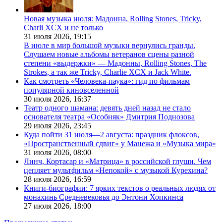
Новая музыка июля: Мадонна, Rolling Stones, Tricky,
Charli XCX и не только
31 июля 2026,
19:15
В июле в мир большой музыки вернулись гранды.
Слушаем новые альбомы ветеранов сцены разной
степени «выдержки» — Мадонны, Rolling Stones, The
Strokes, а так же Tricky, Charlie XCX и Jack White.
Как смотреть «Человека-паука»: гид по фильмам
популярной киновселенной
30 июля 2026,
16:37
Театр одного шамана: девять дней назад не стало
основателя театра «Особняк» Дмитрия Поднозова
29 июля 2026,
23:45
Куда пойти 31 июля—2 августа: праздник флоксов,
«Пространственный сдвиг» у Манежа и «Музыка мира»
31 июля 2026,
08:00
Линч, Кортасар и «Матрица» в российской глуши. Чем
цепляет мультфильм «Непокой» с музыкой Курехина?
28 июля 2026,
16:59
Книги-биографии: 7 ярких текстов о реальных людях от
монахинь Средневековья до Энтони Хопкинса
27 июля 2026,
18:00