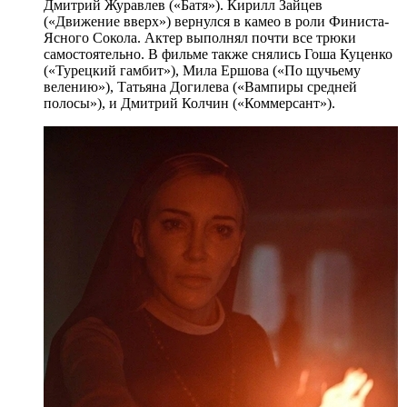
Дмитрий Журавлев («Батя»). Кирилл Зайцев
(«Движение вверх») вернулся в камео в роли Финиста-
Ясного Сокола. Актер выполнял почти все трюки
самостоятельно. В фильме также снялись Гоша Куценко
(«Турецкий гамбит»), Мила Ершова («По щучьему
велению»), Татьяна Догилева («Вампиры средней
полосы»), и Дмитрий Колчин («Коммерсант»).