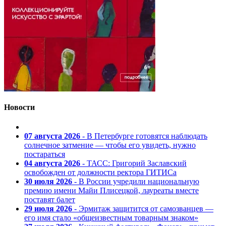
Новости
07 августа 2026
- В Петербурге готовятся наблюдать
солнечное затмение — чтобы его увидеть, нужно
постараться
04 августа 2026
- ТАСС: Григорий Заславский
освобожден от должности ректора ГИТИСа
30 июля 2026
- В России учредили национальную
премию имени Майи Плисецкой, лауреаты вместе
поставят балет
29 июля 2026
- Эрмитаж защитится от самозванцев —
его имя стало «общеизвестным товарным знаком»