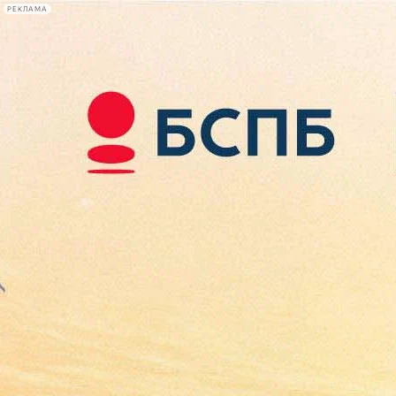
РЕКЛАМА
Афиша Plus
#телегид
Фонтанка.ру
Сегодня:
2026.08.09
07:40
Афиша Plus
кино
спектакли
выставки
концерты
лекции
книги
афиша плюс
новости
+