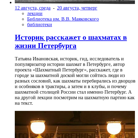
12 августа, среда
-
20 августа, четверг
лекции
Библиотека им. В.В. Маяковского
библиотеки
Историк расскажет о шахматах в
жизни Петербурга
Татьяна Ивановская, историк, гид, исследователь и
популяризатор истории шахмат в Петербурге, автор
проекта «Шахматный Петербург», расскажет, где в
городе за шахматной доской могли сойтись люди из
разных сословий, как шахматы перебирались из дворцов
и особняков в трактиры, а затем и в клубы, и почему
шахматной столицей России стал именно Петербург. А
на другой лекции посмотрим на шахматную партию как
на текст.