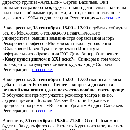
директор группы «АукцЫон» Сергей Васильев. Они
попытаются разобраться, будут ли наши дети вешать на стены
плакаты с любимыми группами, и что делают популярные
музыканты 1990-х годов сегодня. Регистрация – по
ссылке
.
В воскресенье,
18 сентября с 15.00 – 17.00
в дебатах сойдутся
ректор Московского городского педагогического
университета, бывший замминистра образования Игорь
Реморенко, профессор Московской школы управления
«Сколково» Павел Лукша и директор Института
неформального образования INO Дима Зицер. Они решат,
«Кому нужен диплом в XXI веке?»
. Спикеры в том числе
поговорят о популярных онлайн-курсах вроде Coursera.
Регистрация –
по ссылке.
В воскресенье,
25 сентября с 15.00 – 17.00
главным героем
дебатов станет Бетховен. Точнее – вопрос:
а должен ли
великий композитор, да и искусство вообще, стать проще
.
В обсуждении примут участие режиссер театра и кино,
лауреат премии «Золотая Маска» Василий Бархатов и
продюсер программы «Вечерний Ургант» Андрей Савельев.
Регистрация – по
ссылке
.
В пятницу,
30 сентября с 19.30 – 21.30
в Охта Lab можно
будет наблюдать философа Виталия Куренного и журналиста