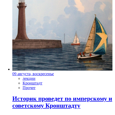
09 августа, воскресенье
лекции
Кронштадт
Прочее
Историк проведет по имперскому и
советскому Кронштадту