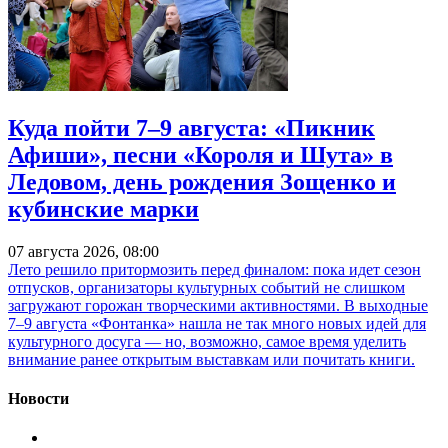
Куда пойти 7–9 августа: «Пикник
Афиши», песни «Короля и Шута» в
Ледовом, день рождения Зощенко и
кубинские марки
07 августа 2026, 08:00
Лето решило притормозить перед финалом: пока идет сезон
отпусков, организаторы культурных событий не слишком
загружают горожан творческими активностями. В выходные
7–9 августа «Фонтанка» нашла не так много новых идей для
культурного досуга — но, возможно, самое время уделить
внимание ранее открытым выставкам или почитать книги.
Новости