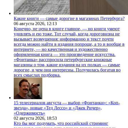
Какие книги — самые дорогие в магазинах Петербурга?
06 августа 2026,
12:13
Конечно, не цена в книге главное, — но книги умеют
удивлять и ею тоже. Тот случай, когда дороговизна не
вызывает возмущения: информацию и текст почти
всегда можно найти в издания попроще, а то и вообще в
интернете, — но качественная и художественно
оформленная книга — это произведение искусства.
«Фонтанка» расспросила петербургские книжные
магазины о том, какие издания на их полках — самые
дорогие, и чем они интересны. Получилась богатая во
всех смыслах подборка.
15 телесериалов августа — выбор «Фонтанки»: «Коп-
звезда», новые «Тед Лессо» и «Джек Ричер»,
«Одержимость»
02 августа 2026,
18:53
Кто бы мог подумать, что российский стриминг