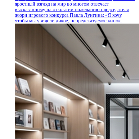
яростный взгляд на мир во многом отвечает
высказанному на открытии пожеланию председателя
жюри игрового конкурса Павла Лунгина: «Я хочу,
чтобы мы увидели дикое, непредсказуемое кино».