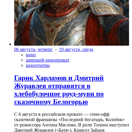
06 августа, четверг
-
19 августа, среда
кино
широкий кинопрокат
кинотеатры
Гарик Харламов и Дмитрий
Журавлев отправятся в
хлебобулочное роуд-муви по
сказочному Белогорью
С 6 августа в российском прокате — спин-офф
сказочной франшизы «Последний богатырь. Колобок»
от режиссера Антона Маслова. В роли Тихона выступил
Дмитрий Журавлев («Батя»). Кирилл Зайцев