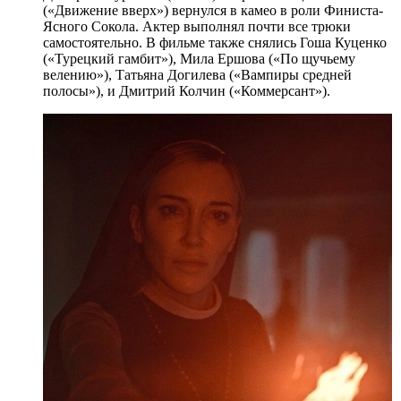
(«Движение вверх») вернулся в камео в роли Финиста-
Ясного Сокола. Актер выполнял почти все трюки
самостоятельно. В фильме также снялись Гоша Куценко
(«Турецкий гамбит»), Мила Ершова («По щучьему
велению»), Татьяна Догилева («Вампиры средней
полосы»), и Дмитрий Колчин («Коммерсант»).