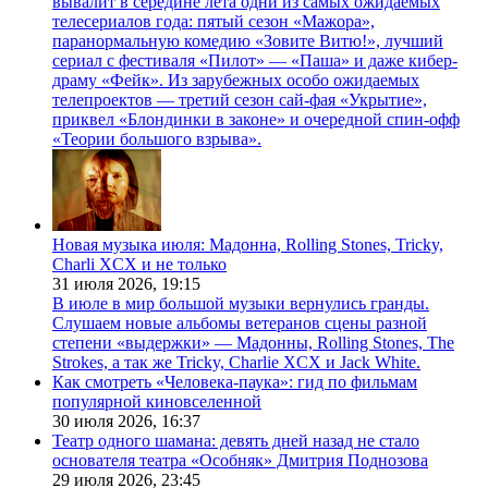
вывалит в середине лета одни из самых ожидаемых
телесериалов года: пятый сезон «Мажора»,
паранормальную комедию «Зовите Витю!», лучший
сериал с фестиваля «Пилот» — «Паша» и даже кибер-
драму «Фейк». Из зарубежных особо ожидаемых
телепроектов — третий сезон сай-фая «Укрытие»,
приквел «Блондинки в законе» и очередной спин-офф
«Теории большого взрыва».
Новая музыка июля: Мадонна, Rolling Stones, Tricky,
Charli XCX и не только
31 июля 2026,
19:15
В июле в мир большой музыки вернулись гранды.
Слушаем новые альбомы ветеранов сцены разной
степени «выдержки» — Мадонны, Rolling Stones, The
Strokes, а так же Tricky, Charlie XCX и Jack White.
Как смотреть «Человека-паука»: гид по фильмам
популярной киновселенной
30 июля 2026,
16:37
Театр одного шамана: девять дней назад не стало
основателя театра «Особняк» Дмитрия Поднозова
29 июля 2026,
23:45