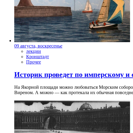
09 августа, воскресенье
лекции
Кронштадт
Прочее
Историк проведет по имперскому и
На Якорной площади можно любоваться Морским собором 
Виреном. А можно — как протекала их обычная повседнев