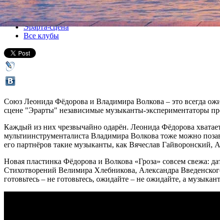
Все концерты
Эрарта-сцена
Все клубы
Союз Леонида Фёдорова и Владимира Волкова – это всегда ожид
сцене "Эрарты" независимые музыканты-экспериментаторы пре
Каждый из них чрезвычайно одарён. Леонида Фёдорова хватает
мультиинструменталиста Владимира Волкова тоже можно позавид
его партнёров такие музыканты, как Вячеслав Гайворонский, 
Новая пластинка Фёдорова и Волкова «Гроза» совсем свежа: дата
Стихотворений Велимира Хлебникова, Александра Введенского 
готовьтесь – не готовьтесь, ожидайте – не ожидайте, а музыкан