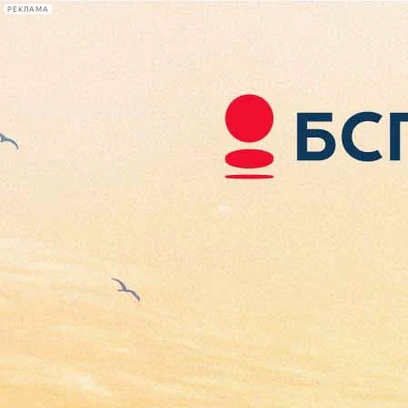
РЕКЛАМА
Афиша Plus
#телегид
Фонтанка.ру
Сегодня:
2026.08.07
07:02
Афиша Plus
кино
спектакли
выставки
концерты
лекции
книги
афиша плюс
новости
+