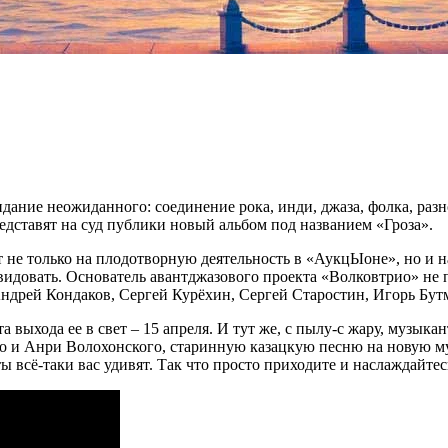
ание неожиданного: соединение рока, инди, джаза, фолка, разн
дставят на суд публики новый альбом под названием «Гроза».
 не только на плодотворную деятельность в «АукцЫоне», но и н
овать. Основатель авантджазового проекта «Волковтрио» не проч
Андрей Кондаков, Сергей Курёхин, Сергей Старостин, Игорь Бут
 выхода ее в свет – 15 апреля. И тут же, с пылу-с жару, музыка
и Анри Волохонского, старинную казацкую песню на новую музы
ты всё-таки вас удивят. Так что просто приходите и наслаждайтес