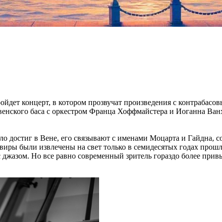
ойдет концерт, в котором прозвучат произведения с контрабасов
 венского баса с оркестром Франца Хоффмайстера и Иоганна Ван
ло достиг в Вене, его связывают с именами Моцарта и Гайдна, 
виры были извлечены на свет только в семидесятых годах прошло
с джазом. Но все равно современный зритель гораздо более прив