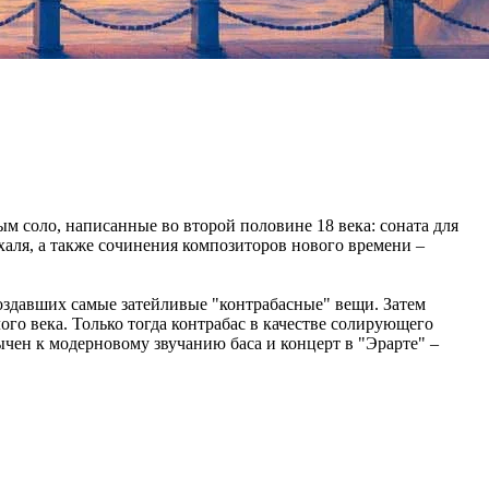
ым соло, написанные во второй половине 18 века: соната для
халя, а также сочинения композиторов нового времени –
создавших самые затейливые "контрабасные" вещи. Затем
го века. Только тогда контрабас в качестве солирующего
ычен к модерновому звучанию баса и концерт в "Эрарте" –