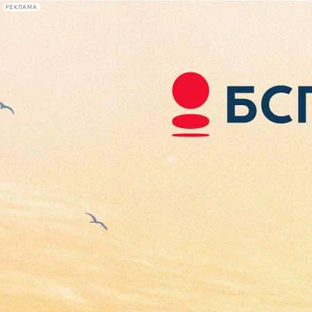
РЕКЛАМА
Афиша Plus
#телегид
Фонтанка.ру
Сегодня:
2026.08.07
20:56
Афиша Plus
кино
спектакли
выставки
концерты
лекции
книги
афиша плюс
новости
+