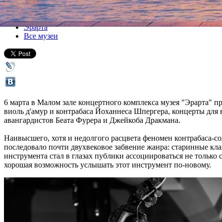
Все концерты
Эрарта
Все музеи
6 марта в Малом зале концертного комплекса музея "Эрарта" пр
виоль д'амур и контрабаса Йоханнеса Шпергера, концерты для
авангардистов Беата Фурера и Джейкоба Дракмана.
Наивысшего, хотя и недолгого расцвета феномен контрабаса-со
последовало почти двухвековое забвение жанра: старинные кла
инструмента стал в глазах публики ассоциироваться не только 
хорошая возможность услышать этот инструмент по-новому.