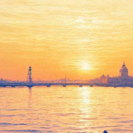
ают в "Эрарте"