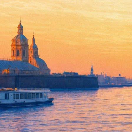
Венский бас и авангард смеш
06 марта 2016, воскресенье
,
20.00
Версия для печати