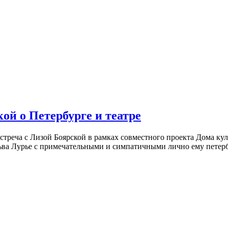
ой о Петербурге и театре
встреча с Лизой Боярской в рамках совместного проекта Дома к
ьва Лурье с примечательными и симпатичными лично ему петербу