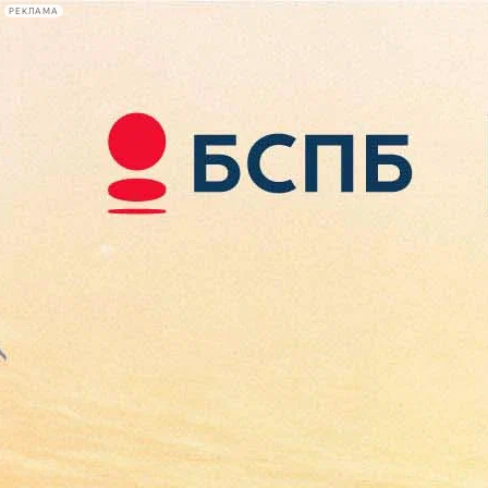
РЕКЛАМА
Афиша Plus
#телегид
Фонтанка.ру
Сегодня:
2026.08.07
23:17
Афиша Plus
кино
спектакли
выставки
концерты
лекции
книги
афиша плюс
новости
+