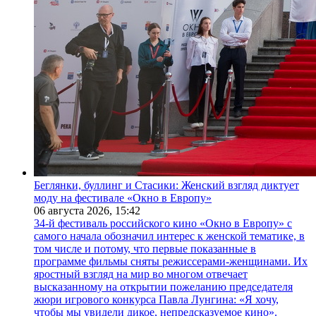
Беглянки, буллинг и Стасики: Женский взгляд диктует
моду на фестивале «Окно в Европу»
06 августа 2026,
15:42
34-й фестиваль российского кино «Окно в Европу» с
самого начала обозначил интерес к женской тематике, в
том числе и потому, что первые показанные в
программе фильмы сняты режиссерами-женщинами. Их
яростный взгляд на мир во многом отвечает
высказанному на открытии пожеланию председателя
жюри игрового конкурса Павла Лунгина: «Я хочу,
чтобы мы увидели дикое, непредсказуемое кино».