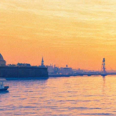
В Главном штабе покажут
причудливые скульптуры
Тони Крэгга