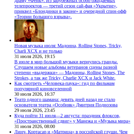
драму «Фейк». Из зарубежных особо ожидаемых
телепроектов — третий сезон сай-фая «Укрытие»,
приквел «Блондинки в законе» и очередной спин-офф
«Теории большого взрыва».
Новая музыка июля: Мадонна, Rolling Stones, Tricky,
Charli XCX и не только
31 июля 2026,
19:15
В июле в мир большой музыки вернулись гранды.
Слушаем новые альбомы ветеранов сцены разной
степени «выдержки» — Мадонны, Rolling Stones, The
Strokes, а так же Tricky, Charlie XCX и Jack White.
Как смотреть «Человека-паука»: гид по фильмам
популярной киновселенной
30 июля 2026,
16:37
Театр одного шамана: девять дней назад не стало
основателя театра «Особняк» Дмитрия Поднозова
29 июля 2026,
23:45
Куда пойти 31 июля—2 августа: праздник флоксов,
«Пространственный сдвиг» у Манежа и «Музыка мира»
31 июля 2026,
08:00
Линч, Кортасар и «Матрица» в российской глуши. Чем