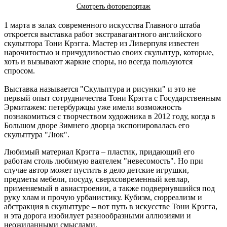
Смотреть фоторепортаж
1 марта в залах современного искусства Главного штаба
откроется выставка работ экстравагантного английского
скульптора Тони Крэгга. Мастер из Ливерпуля известен
нарочитостью и причудливостью своих скульптур, которые,
хоть и вызывают жаркие споры, но всегда пользуются
спросом.
Выставка называется "Скульптура и рисунки" и это не
первый опыт сотрудничества Тони Крэгга с Государственным
Эрмитажем: петербуржцы уже имели возможность
познакомиться с творчеством художника в 2012 году, когда в
Большом дворе Зимнего дворца экспонировалась его
скульптура "Люк".
Любимый материал Крэгга – пластик, придающий его
работам столь любимую ваятелем "невесомость". Но при
случае автор может пустить в дело детские игрушки,
предметы мебели, посуду, сверхсовременный кевлар,
применяемый в авиастроении, а также подвернувшийся под
руку хлам и прочую урбанистику. Кубизм, сюрреализм и
абстракция в скульптуре – вот путь в искусстве Тони Крэгга,
и эта дорога изобилует разнообразными аллюзиями и
неожиданными смыслами.