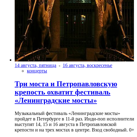
14 августа, пятница
-
16 августа, воскресенье
концерты
Три моста и Петропавловскую
крепость охватит фестиваль
«Ленинградские мосты»
Музыкальный фестиваль «Ленинградские мосты»
пройдет в Петербурге в 11-й раз. Инди-поп исполнители
выступят 14, 15 и 16 августа в Петропавловской
крепости и на трех мостах в центре. Вход свободный. 0+