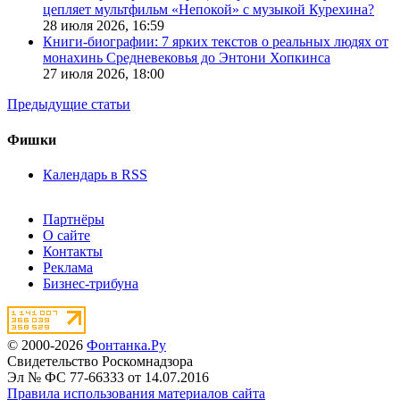
цепляет мультфильм «Непокой» с музыкой Курехина?
28 июля 2026,
16:59
Книги-биографии: 7 ярких текстов о реальных людях от
монахинь Средневековья до Энтони Хопкинса
27 июля 2026,
18:00
Предыдущие статьи
Фишки
Календарь в RSS
Партнёры
О сайте
Контакты
Реклама
Бизнес-трибуна
© 2000-2026
Фонтанка.Ру
Свидетельство Роскомнадзора
Эл № ФС 77-66333 от 14.07.2016
Правила использования материалов сайта