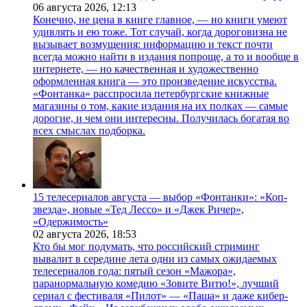
06 августа 2026,
12:13
Конечно, не цена в книге главное, — но книги умеют
удивлять и ею тоже. Тот случай, когда дороговизна не
вызывает возмущения: информацию и текст почти
всегда можно найти в издания попроще, а то и вообще в
интернете, — но качественная и художественно
оформленная книга — это произведение искусства.
«Фонтанка» расспросила петербургские книжные
магазины о том, какие издания на их полках — самые
дорогие, и чем они интересны. Получилась богатая во
всех смыслах подборка.
15 телесериалов августа — выбор «Фонтанки»: «Коп-
звезда», новые «Тед Лессо» и «Джек Ричер»,
«Одержимость»
02 августа 2026,
18:53
Кто бы мог подумать, что российский стриминг
вывалит в середине лета одни из самых ожидаемых
телесериалов года: пятый сезон «Мажора»,
паранормальную комедию «Зовите Витю!», лучший
сериал с фестиваля «Пилот» — «Паша» и даже кибер-