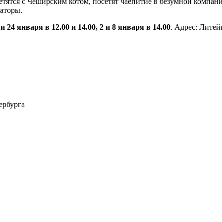
стретятся с Чеширским котом, посетят чаепитие в безумной компа
заторы.
3 и 24 января в 12.00 и 14.00, 2 и 8 января в 14.00
. Адрес: Литей
ербурга