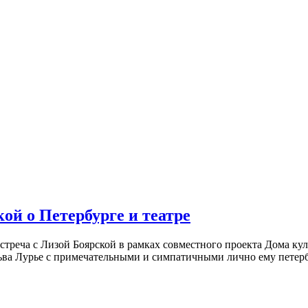
ой о Петербурге и театре
встреча с Лизой Боярской в рамках совместного проекта Дома к
ьва Лурье с примечательными и симпатичными лично ему петербу