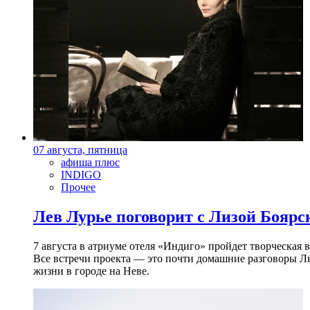
07 августа, пятница
афиша плюс
INDIGO
Прочее
Лев Лурье поговорит с Лизой Боярск
7 августа в атриуме отеля «Индиго» пройдет творческая 
Все встречи проекта — это почти домашние разговоры Л
жизни в городе на Неве.