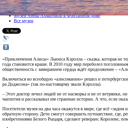
Все афиша плюс
Музей Анны Ахматовой в Фонтанном доме
Все музеи
«Приключения Алисы» Льюиса Кэролла – сказка, которая не тер
года становится краше. В 2010 году мир переболел поголовны
общественность с замиранием сердца ждёт продолжение – «Али
Включиться во всеобщую «алисоманию» решил и петербургски
ра Доджсона» (так по-настоящему звали Кэролла).
– Этот доктор лечил людей не от насморка и не от ветрянки, о
чаепития и рассказывал им странные истории. А что, если оказ
Посетители музея на два часа окажутся в мире, где всё «задом 
обратную сторону. Дети смогут совершить путешествие, где, ре
изобретениями Белого Рыцаря, сделают реверанс Королеве, пом