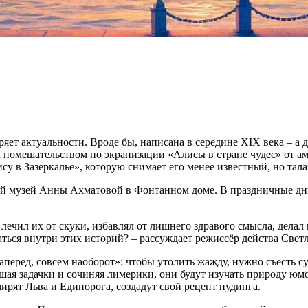
яет актуальности. Вроде бы, написана в середине XIX века – а 
м помешательством по экранизации «Алисы в стране чудес» от а
су в Зазеркалье», которую снимает его менее известный, но та
й музей Анны Ахматовой в Фонтанном доме. В праздничные дни
н лечил их от скуки, избавлял от лишнего здравого смысла, дела
аться внутри этих историй? – рассуждает режиссёр действа Свет
наперед, совсем наоборот»: чтобы утолить жажду, нужно съесть с
шая задачки и сочиняя лимерики, они будут изучать природу юмо
ирят Льва и Единорога, создадут свой рецепт пудинга.