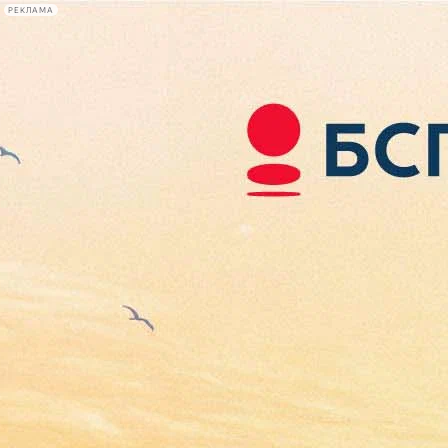
РЕКЛАМА
Афиша Plus
#телегид
Фонтанка.ру
Сегодня:
2026.08.07
19:58
Афиша Plus
кино
спектакли
выставки
концерты
лекции
книги
афиша плюс
новости
+