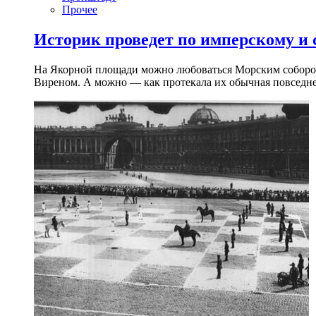
Прочее
Историк проведет по имперскому и
На Якорной площади можно любоваться Морским собором 
Виреном. А можно — как протекала их обычная повседнев