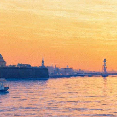
В "Этажах" покажут
"Иконы 90-х"