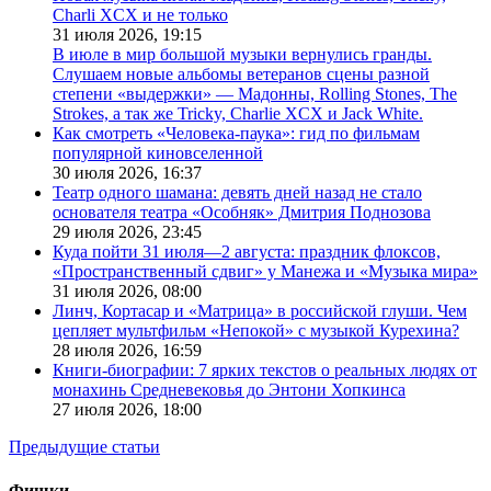
Charli XCX и не только
31 июля 2026,
19:15
В июле в мир большой музыки вернулись гранды.
Слушаем новые альбомы ветеранов сцены разной
степени «выдержки» — Мадонны, Rolling Stones, The
Strokes, а так же Tricky, Charlie XCX и Jack White.
Как смотреть «Человека-паука»: гид по фильмам
популярной киновселенной
30 июля 2026,
16:37
Театр одного шамана: девять дней назад не стало
основателя театра «Особняк» Дмитрия Поднозова
29 июля 2026,
23:45
Куда пойти 31 июля—2 августа: праздник флоксов,
«Пространственный сдвиг» у Манежа и «Музыка мира»
31 июля 2026,
08:00
Линч, Кортасар и «Матрица» в российской глуши. Чем
цепляет мультфильм «Непокой» с музыкой Курехина?
28 июля 2026,
16:59
Книги-биографии: 7 ярких текстов о реальных людях от
монахинь Средневековья до Энтони Хопкинса
27 июля 2026,
18:00
Предыдущие статьи
Фишки