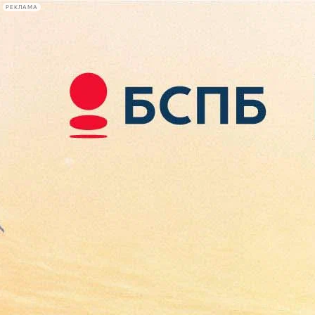
РЕКЛАМА
Афиша Plus
#телегид
Фонтанка.ру
Сегодня:
2026.08.08
10:39
Афиша Plus
кино
спектакли
выставки
концерты
лекции
книги
афиша плюс
новости
+