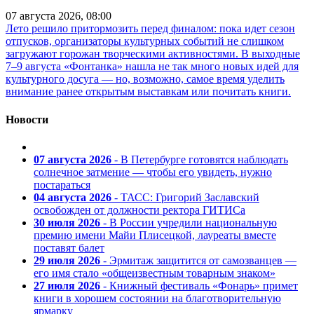
07 августа 2026, 08:00
Лето решило притормозить перед финалом: пока идет сезон
отпусков, организаторы культурных событий не слишком
загружают горожан творческими активностями. В выходные
7–9 августа «Фонтанка» нашла не так много новых идей для
культурного досуга — но, возможно, самое время уделить
внимание ранее открытым выставкам или почитать книги.
Новости
07 августа 2026
- В Петербурге готовятся наблюдать
солнечное затмение — чтобы его увидеть, нужно
постараться
04 августа 2026
- ТАСС: Григорий Заславский
освобожден от должности ректора ГИТИСа
30 июля 2026
- В России учредили национальную
премию имени Майи Плисецкой, лауреаты вместе
поставят балет
29 июля 2026
- Эрмитаж защитится от самозванцев —
его имя стало «общеизвестным товарным знаком»
27 июля 2026
- Книжный фестиваль «Фонарь» примет
книги в хорошем состоянии на благотворительную
ярмарку