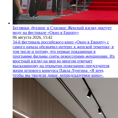
Беглянки, буллинг и Стасики: Женский взгляд диктует
моду на фестивале «Окно в Европу»
06 августа 2026,
15:42
34-й фестиваль российского кино «Окно в Европу» с
самого начала обозначил интерес к женской тематике, в
том числе и потому, что первые показанные в
программе фильмы сняты режиссерами-женщинами. Их
яростный взгляд на мир во многом отвечает
высказанному на открытии пожеланию председателя
жюри игрового конкурса Павла Лунгина: «Я хочу,
чтобы мы увидели дикое, непредсказуемое кино».