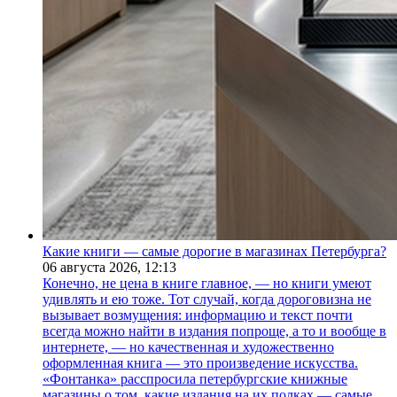
Какие книги — самые дорогие в магазинах Петербурга?
06 августа 2026,
12:13
Конечно, не цена в книге главное, — но книги умеют
удивлять и ею тоже. Тот случай, когда дороговизна не
вызывает возмущения: информацию и текст почти
всегда можно найти в издания попроще, а то и вообще в
интернете, — но качественная и художественно
оформленная книга — это произведение искусства.
«Фонтанка» расспросила петербургские книжные
магазины о том, какие издания на их полках — самые