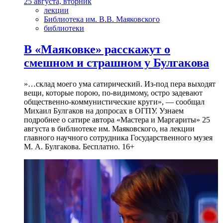
25 августа, вторник
лекции
Библиотека им. В.В. Маяковского
библиотеки
В «Маяковке» расскажут о
смешном и страшном у Булгакова
»…склад моего ума сатирический. Из-под пера выходят
вещи, которые порою, по-видимому, остро задевают
общественно-коммунистические круги», — сообщал
Михаил Булгаков на допросах в ОГПУ. Узнаем
подробнее о сатире автора «Мастера и Маргариты» 25
августа в библиотеке им. Маяковского, на лекции
главного научного сотрудника Государственного музея
М. А. Булгакова. Бесплатно. 16+