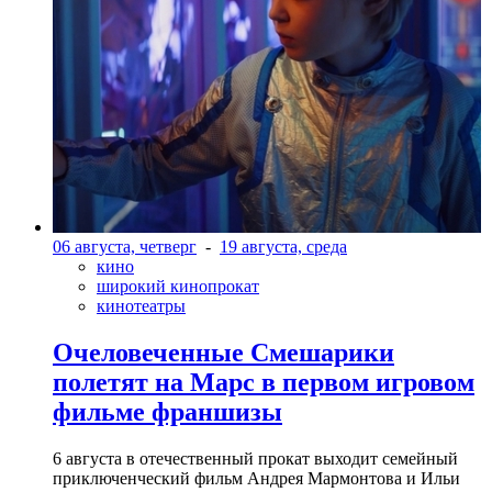
06 августа, четверг
-
19 августа, среда
кино
широкий кинопрокат
кинотеатры
Очеловеченные Смешарики
полетят на Марс в первом игровом
фильме франшизы
6 августа в отечественный прокат выходит семейный
приключенческий фильм Андрея Мармонтова и Ильи