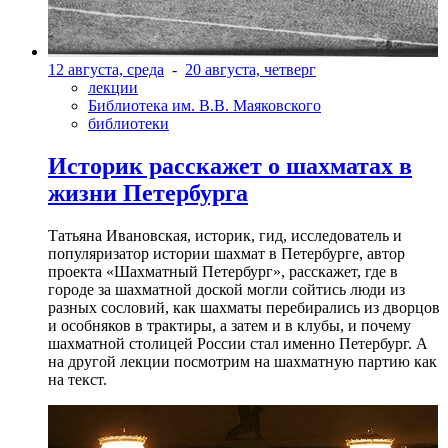
12 августа, среда
-
20 августа, четверг
лекции
Библиотека им. В.В. Маяковского
библиотеки
Историк расскажет о шахматах в
жизни Петербурга
Татьяна Ивановская, историк, гид, исследователь и
популяризатор истории шахмат в Петербурге, автор
проекта «Шахматный Петербург», расскажет, где в
городе за шахматной доской могли сойтись люди из
разных сословий, как шахматы перебирались из дворцов
и особняков в трактиры, а затем и в клубы, и почему
шахматной столицей России стал именно Петербург. А
на другой лекции посмотрим на шахматную партию как
на текст.