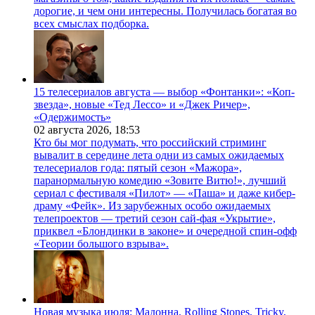
дорогие, и чем они интересны. Получилась богатая во
всех смыслах подборка.
15 телесериалов августа — выбор «Фонтанки»: «Коп-
звезда», новые «Тед Лессо» и «Джек Ричер»,
«Одержимость»
02 августа 2026,
18:53
Кто бы мог подумать, что российский стриминг
вывалит в середине лета одни из самых ожидаемых
телесериалов года: пятый сезон «Мажора»,
паранормальную комедию «Зовите Витю!», лучший
сериал с фестиваля «Пилот» — «Паша» и даже кибер-
драму «Фейк». Из зарубежных особо ожидаемых
телепроектов — третий сезон сай-фая «Укрытие»,
приквел «Блондинки в законе» и очередной спин-офф
«Теории большого взрыва».
Новая музыка июля: Мадонна, Rolling Stones, Tricky,