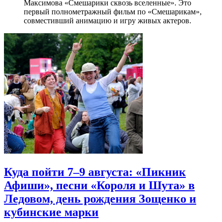
Максимова «Смешарики сквозь вселенные». Это
первый полнометражный фильм по «Смешарикам»,
совместивший анимацию и игру живых актеров.
Куда пойти 7–9 августа: «Пикник
Афиши», песни «Короля и Шута» в
Ледовом, день рождения Зощенко и
кубинские марки