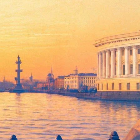
се МакДонаха