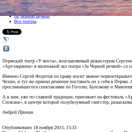
Все спектакли
За Черной речкой
Все театры
Пермский театр «У моста», возглавляемый режиссером Сергеем
«Арт-окраина» в маленький зал театра «За Черной речкой» со
Именно Сергей Федотов по праву носит звание первооткрывате
Чехии, и тут же принял решение поставить их у себя в Перми.
прославившегося спектаклями по Гоголю, Булгакову и Мамлеев
А к нам, уже по славной традиции, приезжает на фестиваль «
Спокэна», в центре которой полубезумный гангстер, разыскив
Андрей Пронин
Опубликовано 18 ноября 2015, 15:33