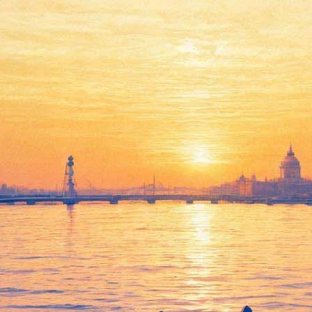
рт-окраину" спектакль по пье