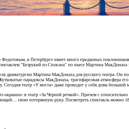
 Федотовым, в Петербурге имеет много преданных поклонников. 
 спектаклем "Безрукий из Спокэна" по пьесе Мартина МакДонах
ля драматургии Мартина МакДонаха для русского театра. Он поз
 Жутковатые парадоксы МакДонаха, трагифарсовая атмосфера его 
у. Сегодня театр «У моста» даже проводит у себя дома большой
Арт-окраина» в театр «За Черной речкой». Причем с относитель
ающий… свою потерянную руку. Посмотреть спектакль можно 18 н