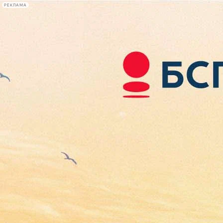
РЕКЛАМА
Афиша Plus
#телегид
Фонтанка.ру
Сегодня:
2026.08.09
12:45
Афиша Plus
кино
спектакли
выставки
концерты
лекции
книги
афиша плюс
новости
+