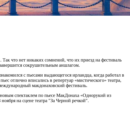
Так что нет никаких сомнений, что их приезд на фестиваль
а завершится сокрушительным аншлагом.
накомился с пьесами выдающегося ирландца, когда работал в
пьес отлично вписались в репертуар «мистического» театра,
 международный макдонаховский фестиваль.
но новым спектаклем по пьесе МакДонаха «Однорукий из
оября на сцене театра "За Черной речкой".