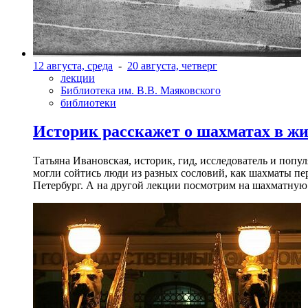
12 августа, среда
-
20 августа, четверг
лекции
Библиотека им. В.В. Маяковского
библиотеки
Историк расскажет о шахматах в ж
Татьяна Ивановская, историк, гид, исследователь и попу
могли сойтись люди из разных сословий, как шахматы пер
Петербург. А на другой лекции посмотрим на шахматную 