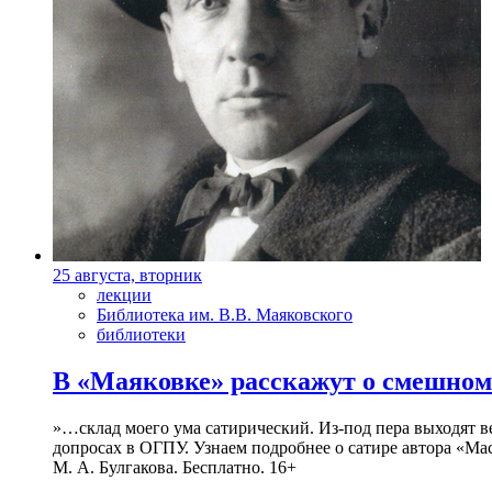
25 августа, вторник
лекции
Библиотека им. В.В. Маяковского
библиотеки
В «Маяковке» расскажут о смешном
»…склад моего ума сатирический. Из-под пера выходят 
допросах в ОГПУ. Узнаем подробнее о сатире автора «Мас
М. А. Булгакова. Бесплатно. 16+