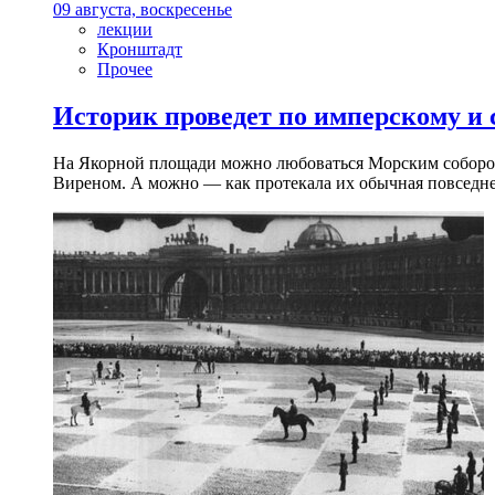
09 августа, воскресенье
лекции
Кронштадт
Прочее
Историк проведет по имперскому и
На Якорной площади можно любоваться Морским собором 
Виреном. А можно — как протекала их обычная повседнев