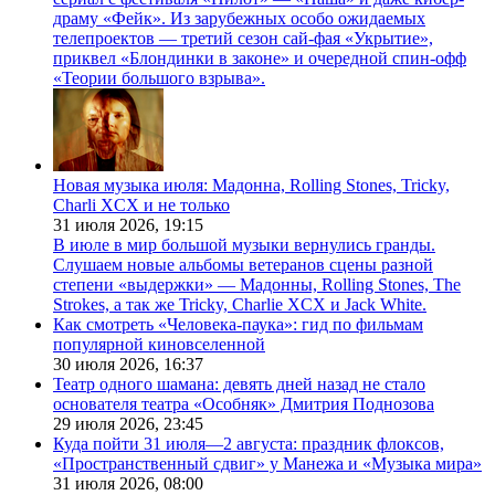
драму «Фейк». Из зарубежных особо ожидаемых
телепроектов — третий сезон сай-фая «Укрытие»,
приквел «Блондинки в законе» и очередной спин-офф
«Теории большого взрыва».
Новая музыка июля: Мадонна, Rolling Stones, Tricky,
Charli XCX и не только
31 июля 2026,
19:15
В июле в мир большой музыки вернулись гранды.
Слушаем новые альбомы ветеранов сцены разной
степени «выдержки» — Мадонны, Rolling Stones, The
Strokes, а так же Tricky, Charlie XCX и Jack White.
Как смотреть «Человека-паука»: гид по фильмам
популярной киновселенной
30 июля 2026,
16:37
Театр одного шамана: девять дней назад не стало
основателя театра «Особняк» Дмитрия Поднозова
29 июля 2026,
23:45
Куда пойти 31 июля—2 августа: праздник флоксов,
«Пространственный сдвиг» у Манежа и «Музыка мира»
31 июля 2026,
08:00