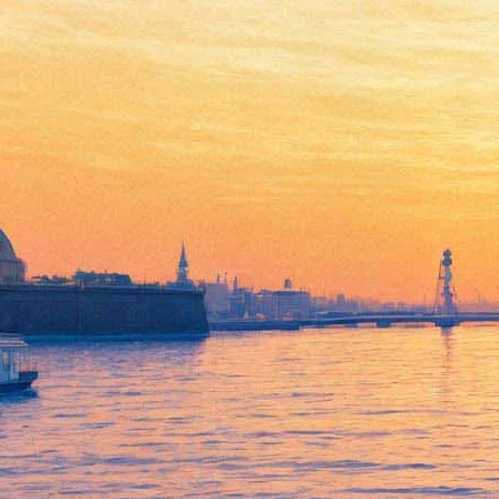
Цыганский джаз прозвучит в
"Эрарте" в исполнении трио
Accordi Disaccordi