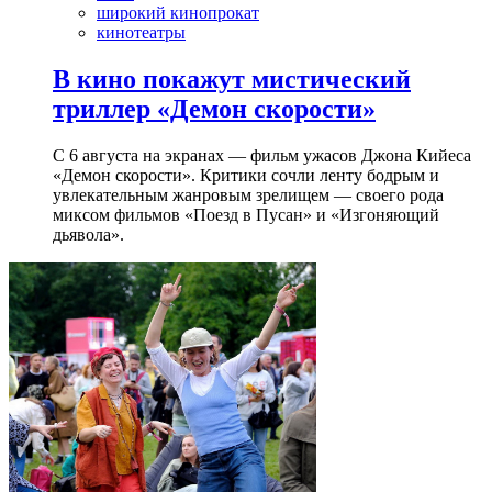
широкий кинопрокат
кинотеатры
В кино покажут мистический
триллер «Демон скорости»
С 6 августа на экранах — фильм ужасов Джона Кийеса
«Демон скорости». Критики сочли ленту бодрым и
увлекательным жанровым зрелищeм — своего рода
миксом фильмов «Поезд в Пусан» и «Изгоняющий
дьявола».