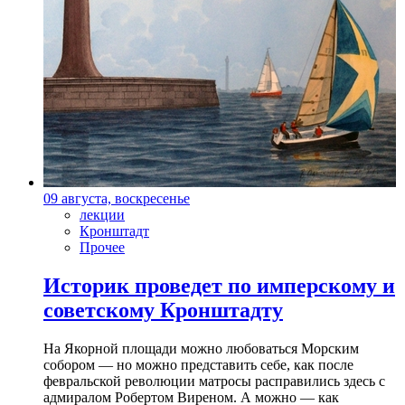
09 августа, воскресенье
лекции
Кронштадт
Прочее
Историк проведет по имперскому и
советскому Кронштадту
На Якорной площади можно любоваться Морским
собором — но можно представить себе, как после
февральской революции матросы расправились здесь с
адмиралом Робертом Виреном. А можно — как