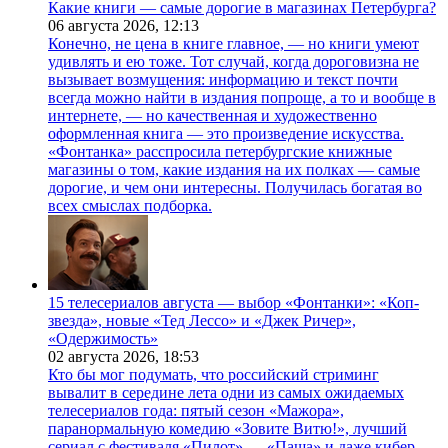
Какие книги — самые дорогие в магазинах Петербурга?
06 августа 2026,
12:13
Конечно, не цена в книге главное, — но книги умеют
удивлять и ею тоже. Тот случай, когда дороговизна не
вызывает возмущения: информацию и текст почти
всегда можно найти в издания попроще, а то и вообще в
интернете, — но качественная и художественно
оформленная книга — это произведение искусства.
«Фонтанка» расспросила петербургские книжные
магазины о том, какие издания на их полках — самые
дорогие, и чем они интересны. Получилась богатая во
всех смыслах подборка.
15 телесериалов августа — выбор «Фонтанки»: «Коп-
звезда», новые «Тед Лессо» и «Джек Ричер»,
«Одержимость»
02 августа 2026,
18:53
Кто бы мог подумать, что российский стриминг
вывалит в середине лета одни из самых ожидаемых
телесериалов года: пятый сезон «Мажора»,
паранормальную комедию «Зовите Витю!», лучший
сериал с фестиваля «Пилот» — «Паша» и даже кибер-