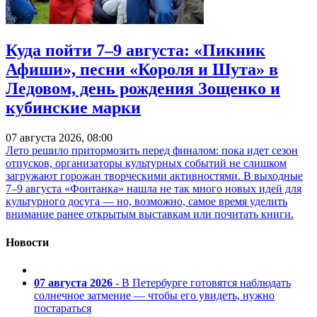
Куда пойти 7–9 августа: «Пикник
Афиши», песни «Короля и Шута» в
Ледовом, день рождения Зощенко и
кубинские марки
07 августа 2026, 08:00
Лето решило притормозить перед финалом: пока идет сезон
отпусков, организаторы культурных событий не слишком
загружают горожан творческими активностями. В выходные
7–9 августа «Фонтанка» нашла не так много новых идей для
культурного досуга — но, возможно, самое время уделить
внимание ранее открытым выставкам или почитать книги.
Новости
07 августа 2026
- В Петербурге готовятся наблюдать
солнечное затмение — чтобы его увидеть, нужно
постараться