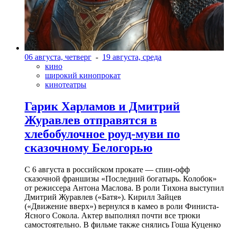
06 августа, четверг
-
19 августа, среда
кино
широкий кинопрокат
кинотеатры
Гарик Харламов и Дмитрий
Журавлев отправятся в
хлебобулочное роуд-муви по
сказочному Белогорью
С 6 августа в российском прокате — спин-офф
сказочной франшизы «Последний богатырь. Колобок»
от режиссера Антона Маслова. В роли Тихона выступил
Дмитрий Журавлев («Батя»). Кирилл Зайцев
(«Движение вверх») вернулся в камео в роли Финиста-
Ясного Сокола. Актер выполнял почти все трюки
самостоятельно. В фильме также снялись Гоша Куценко