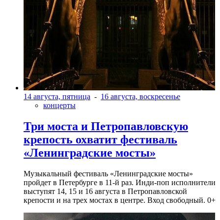
14 августа, пятница
-
16 августа, воскресенье
концерты
Три моста и Петропавловскую
крепость охватит фестиваль
«Ленинградские мосты»
Музыкальный фестиваль «Ленинградские мосты»
пройдет в Петербурге в 11-й раз. Инди-поп исполнители
выступят 14, 15 и 16 августа в Петропавловской
крепости и на трех мостах в центре. Вход свободный. 0+