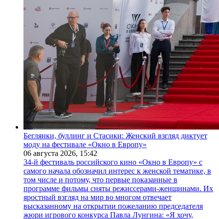
Беглянки, буллинг и Стасики: Женский взгляд диктует
моду на фестивале «Окно в Европу»
06 августа 2026,
15:42
34-й фестиваль российского кино «Окно в Европу» с
самого начала обозначил интерес к женской тематике, в
том числе и потому, что первые показанные в
программе фильмы сняты режиссерами-женщинами. Их
яростный взгляд на мир во многом отвечает
высказанному на открытии пожеланию председателя
жюри игрового конкурса Павла Лунгина: «Я хочу,