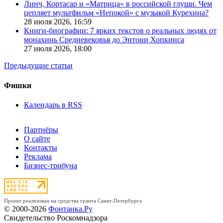
Линч, Кортасар и «Матрица» в российской глуши. Чем
цепляет мультфильм «Непокой» с музыкой Курехина?
28 июля 2026,
16:59
Книги-биографии: 7 ярких текстов о реальных людях от
монахинь Средневековья до Энтони Хопкинса
27 июля 2026,
18:00
Предыдущие статьи
Фишки
Календарь в RSS
Партнёры
О сайте
Контакты
Реклама
Бизнес-трибуна
Проект реализован на средства гранта Санкт-Петербурга
© 2000-2026
Фонтанка.Ру
Свидетельство Роскомнадзора