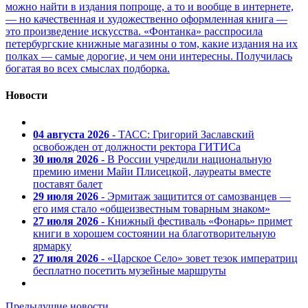
можно найти в издания попроще, а то и вообще в интернете,
— но качественная и художественно оформленная книга —
это произведение искусства. «Фонтанка» расспросила
петербургские книжные магазины о том, какие издания на их
полках — самые дорогие, и чем они интересны. Получилась
богатая во всех смыслах подборка.
Новости
04 августа 2026
- ТАСС: Григорий Заславский
освобожден от должности ректора ГИТИСа
30 июля 2026
- В России учредили национальную
премию имени Майи Плисецкой, лауреаты вместе
поставят балет
29 июля 2026
- Эрмитаж защитится от самозванцев —
его имя стало «общеизвестным товарным знаком»
27 июля 2026
- Книжный фестиваль «Фонарь» примет
книги в хорошем состоянии на благотворительную
ярмарку
27 июля 2026
- «Царское Село» зовет тезок императриц
бесплатно посетить музейные маршруты
Предыдущие новости