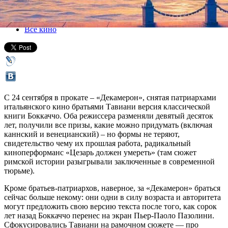
24 сентября 2015, четверг
-
07 октября 2015, среда
Версия для печати
Все кино
С 24 сентября в прокате – «Декамерон», снятая патриархами
итальянского кино братьями Тавиани версия классической
книги Боккаччо. Оба режиссера разменяли девятый десяток
лет, получили все призы, какие можно придумать (включая
каннский и венецианский) – но формы не теряют,
свидетельство чему их прошлая работа, радикальный
киноперформанс «Цезарь должен умереть» (там сюжет
римской истории разыгрывали заключенные в современной
тюрьме).
Кроме братьев-патриархов, наверное, за «Декамерон» браться
сейчас больше некому: они одни в силу возраста и авторитета
могут предложить свою версию текста после того, как сорок
лет назад Боккаччо перенес на экран Пьер-Паоло Пазолини.
Сфокусировались Тавиани на рамочном сюжете — про