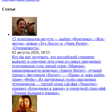
Статьи
15 телесериалов августа — выбор «Фонтанки»: «Коп-
звезда», новые «Тед Лессо» и «Джек Ричер»,
«Одержимость»
02 августа 2026,
18:53
Кто бы мог подумать, что российский стриминг
вывалит в середине лета одни из самых ожидаемых
телесериалов года: пятый сезон «Мажора»,
паранормальную комедию «Зовите Витю!», лучший
сериал с фестиваля «Пилот» — «Паша» и даже кибер-
драму «Фейк». Из зарубежных особо ожидаемых
телепроектов — третий сезон сай-фая «Укрытие»,
приквел «Блондинки в законе» и очередной спин-офф
«Теории большого взрыва».