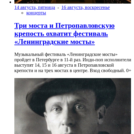
14 августа, пятница
-
16 августа, воскресенье
концерты
Три моста и Петропавловскую
крепость охватит фестиваль
«Ленинградские мосты»
Музыкальный фестиваль «Ленинградские мосты»
пройдет в Петербурге в 11-й раз. Инди-поп исполнители
выступят 14, 15 и 16 августа в Петропавловской
крепости и на трех мостах в центре. Вход свободный. 0+