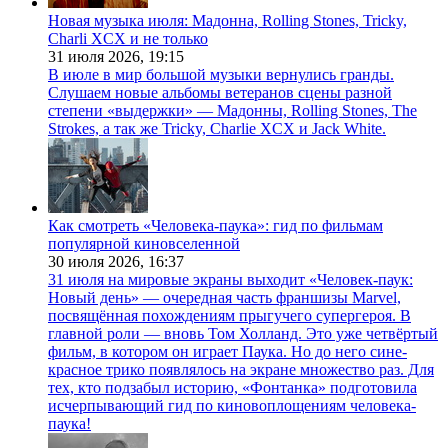
Новая музыка июля: Мадонна, Rolling Stones, Tricky,
Charli XCX и не только
31 июля 2026,
19:15
В июле в мир большой музыки вернулись гранды.
Слушаем новые альбомы ветеранов сцены разной
степени «выдержки» — Мадонны, Rolling Stones, The
Strokes, а так же Tricky, Charlie XCX и Jack White.
Как смотреть «Человека-паука»: гид по фильмам
популярной киновселенной
30 июля 2026,
16:37
31 июля на мировые экраны выходит «Человек-паук:
Новый день» — очередная часть франшизы Marvel,
посвящённая похождениям прыгучего супергероя. В
главной роли — вновь Том Холланд. Это уже четвёртый
фильм, в котором он играет Паука. Но до него сине-
красное трико появлялось на экране множество раз. Для
тех, кто подзабыл историю, «Фонтанка» подготовила
исчерпывающий гид по киновоплощениям человека-
паука!