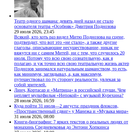
Театр одного шамана: девять дней назад не стало
основателя театра «Особняк» Дмитрия Поднозова
29 июля 2026,
23:45
Всякий, кто хоть раз видел Митю Поднозова на сцене,
подтвердит, что вот это «не стало», а также другие
глаголы, описывающие несуществование, никак не
вяжутся ни с самим Митей, ни с тем, что случилось 20
июля. Потому что всю свою сознательную, как я
полагаю, и уж точно всю свою театральную жизнь актер
Поднозов занимался натуральным шаманством, то есть,
как минимум, заглядывал, а, как максимум,
путешествовал по ту сторону реальности, увлекая за
собой зрителей.
Линч, Кортасар и «Матрица» в российской глуши. Чем
цепляет мультфильм «Непокой» с музыкой Курехина?
28 июля 2026,
16:59
Куда пойти 31 июля—2 августа: праздник флоксов,
«Пространственный сдвиг» у Манежа и «Музыка мира»
31 июля 2026,
08:00
Книги-биографии: 7 ярких текстов о реальных людях от
монахинь Средневековья до Энтони Хопкинса