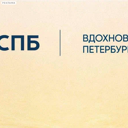
РЕКЛАМА
Афиша Plus
#телегид
Фонтанка.ру
Сегодня:
2026.08.07
05:58
Афиша Plus
кино
спектакли
выставки
концерты
лекции
книги
афиша плюс
новости
+