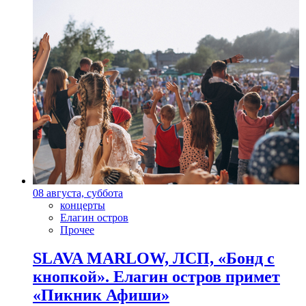
08 августа, суббота
концерты
Елагин остров
Прочее
SLAVA MARLOW, ЛСП, «Бонд с
кнопкой». Елагин остров примет
«Пикник Афиши»