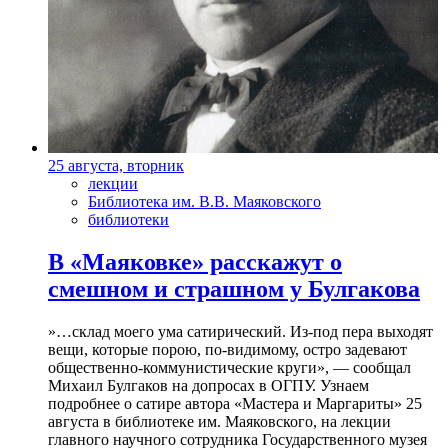
25 августа, вторник
лекции
Библиотека им. В.В. Маяковского
библиотеки
В «Маяковке» расскажут о
смешном и страшном у Булгакова
»…склад моего ума сатирический. Из-под пера выходят
вещи, которые порою, по-видимому, остро задевают
общественно-коммунистические круги», — сообщал
Михаил Булгаков на допросах в ОГПУ. Узнаем
подробнее о сатире автора «Мастера и Маргариты» 25
августа в библиотеке им. Маяковского, на лекции
главного научного сотрудника Государственного музея