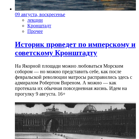
09 августа, воскресенье
лекции
Кронштадт
Прочее
Историк проведет по имперскому и
советскому Кронштадту
На Якорной площади можно любоваться Морским
собором — но можно представить себе, как после
февральской революции матросы расправились здесь с
адмиралом Робертом Виреном. А можно — как
протекала их обычная повседневная жизнь. Идем на
прогулку 9 августа. 16+