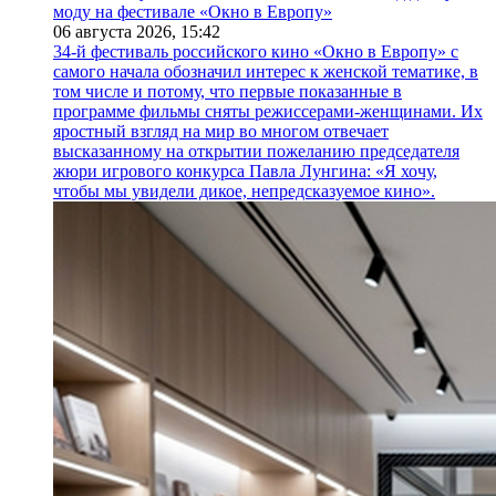
моду на фестивале «Окно в Европу»
06 августа 2026,
15:42
34-й фестиваль российского кино «Окно в Европу» с
самого начала обозначил интерес к женской тематике, в
том числе и потому, что первые показанные в
программе фильмы сняты режиссерами-женщинами. Их
яростный взгляд на мир во многом отвечает
высказанному на открытии пожеланию председателя
жюри игрового конкурса Павла Лунгина: «Я хочу,
чтобы мы увидели дикое, непредсказуемое кино».