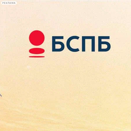
РЕКЛАМА
Афиша Plus
#телегид
Фонтанка.ру
Сегодня:
2026.08.07
17:04
Афиша Plus
кино
спектакли
выставки
концерты
лекции
книги
афиша плюс
новости
+