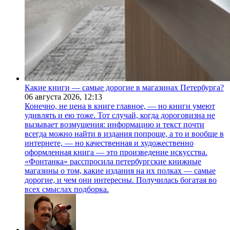
Какие книги — самые дорогие в магазинах Петербурга?
06 августа 2026,
12:13
Конечно, не цена в книге главное, — но книги умеют
удивлять и ею тоже. Тот случай, когда дороговизна не
вызывает возмущения: информацию и текст почти
всегда можно найти в издания попроще, а то и вообще в
интернете, — но качественная и художественно
оформленная книга — это произведение искусства.
«Фонтанка» расспросила петербургские книжные
магазины о том, какие издания на их полках — самые
дорогие, и чем они интересны. Получилась богатая во
всех смыслах подборка.