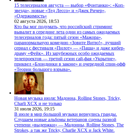
15 телесериалов августа — выбор «Фонтанки»: «Коп-
звезда», новые «Тед Лессо» и «Джек Ричер»,
«Одержимость»
02 августа 2026,
18:53
Кто бы мог подумать, что российский стриминг
вывалит в середине лета одни из самых ожидаемых
телесериалов года: пятый сезон «Мажора»,
паранормальную комедию «Зовите Витю!», лучший
сериал с фестиваля «Пилот» — «Паша» и даже кибер-
драму «Фейк». Из зарубежных особо ожидаемых
телепроектов — третий сезон сай-фая «Укрытие»,
приквел «Блондинки в законе» и очередной спин-офф
«Теории большого взрыва».
Новая музыка июля: Мадонна, Rolling Stones, Tricky,
Charli XCX и не только
31 июля 2026,
19:15
В июле в мир большой музыки вернулись гранды.
Слушаем новые альбомы ветеранов сцены разной
степени «выдержки» — Мадонны, Rolling Stones, The
Strokes, а так же Tricky, Charlie XCX и Jack White.