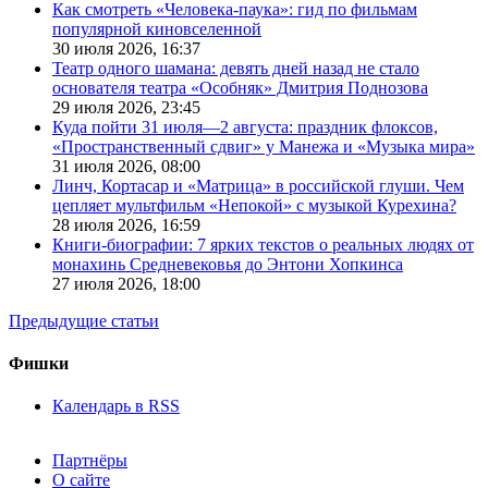
Как смотреть «Человека-паука»: гид по фильмам
популярной киновселенной
30 июля 2026,
16:37
Театр одного шамана: девять дней назад не стало
основателя театра «Особняк» Дмитрия Поднозова
29 июля 2026,
23:45
Куда пойти 31 июля—2 августа: праздник флоксов,
«Пространственный сдвиг» у Манежа и «Музыка мира»
31 июля 2026,
08:00
Линч, Кортасар и «Матрица» в российской глуши. Чем
цепляет мультфильм «Непокой» с музыкой Курехина?
28 июля 2026,
16:59
Книги-биографии: 7 ярких текстов о реальных людях от
монахинь Средневековья до Энтони Хопкинса
27 июля 2026,
18:00
Предыдущие статьи
Фишки
Календарь в RSS
Партнёры
О сайте