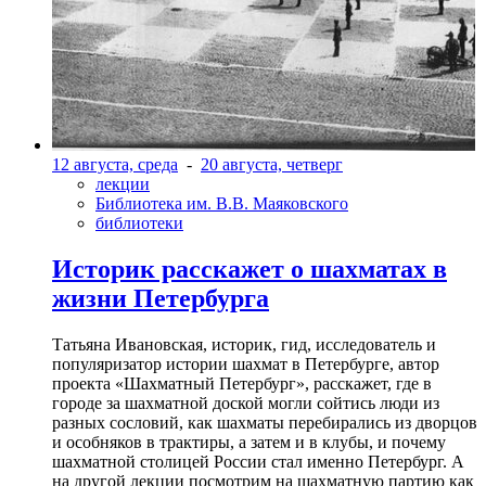
12 августа, среда
-
20 августа, четверг
лекции
Библиотека им. В.В. Маяковского
библиотеки
Историк расскажет о шахматах в
жизни Петербурга
Татьяна Ивановская, историк, гид, исследователь и
популяризатор истории шахмат в Петербурге, автор
проекта «Шахматный Петербург», расскажет, где в
городе за шахматной доской могли сойтись люди из
разных сословий, как шахматы перебирались из дворцов
и особняков в трактиры, а затем и в клубы, и почему
шахматной столицей России стал именно Петербург. А
на другой лекции посмотрим на шахматную партию как