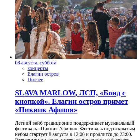
08 августа, суббота
концерты
Елагин остров
Прочее
SLAVA MARLOW, ЛСП, «Бонд с
кнопкой». Елагин остров примет
«Пикник Афиши»
Летний вайб традиционно поддерживает музыкальный
фестиваль «Пикник Афиши». Фестиваль под открытым
небом стартует 8 августа в 12:00 и продлится до 23:00.
Развернут пять сцен, интерактивные зоны и фудкорт.