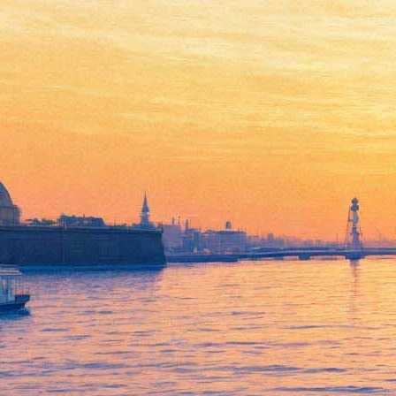
В «Авроре» пройдет
ретроспектива Вуди Аллена