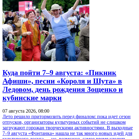
Куда пойти 7–9 августа: «Пикник
Афиши», песни «Короля и Шута» в
Ледовом, день рождения Зощенко и
кубинские марки
07 августа 2026, 08:00
Лето решило притормозить перед финалом: пока идет сезон
отпусков, организаторы культурных событий не слишком
загружают горожан творческими активностями. В выходные
7–9 августа «Фонтанка» нашла не так много новых идей для
культурного досуга — но, возможно, самое время уделить