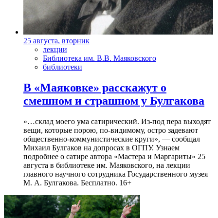
25 августа, вторник
лекции
Библиотека им. В.В. Маяковского
библиотеки
В «Маяковке» расскажут о
смешном и страшном у Булгакова
»…склад моего ума сатирический. Из-под пера выходят
вещи, которые порою, по-видимому, остро задевают
общественно-коммунистические круги», — сообщал
Михаил Булгаков на допросах в ОГПУ. Узнаем
подробнее о сатире автора «Мастера и Маргариты» 25
августа в библиотеке им. Маяковского, на лекции
главного научного сотрудника Государственного музея
М. А. Булгакова. Бесплатно. 16+