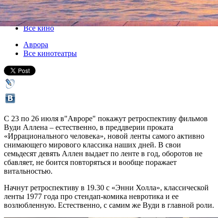
23 июля 2015, четверг
-
26 июля 2015, воскресенье
Версия для печати
Все кино
Аврора
Все кинотеатры
С 23 по 26 июля в"Авроре" покажут ретроспективу фильмов
Вуди Аллена – естественно, в преддверии проката
«Иррационального человека», новой ленты самого активно
снимающего мирового классика наших дней. В свои
семьдесят девять Аллен выдает по ленте в год, оборотов не
сбавляет, не боится повторяться и вообще поражает
витальностью.
Начнут ретроспективу в 19.30 с «Энни Холла», классической
ленты 1977 года про стендап-комика невротика и ее
возлюбленную. Естественно, с самим же Вуди в главной роли.