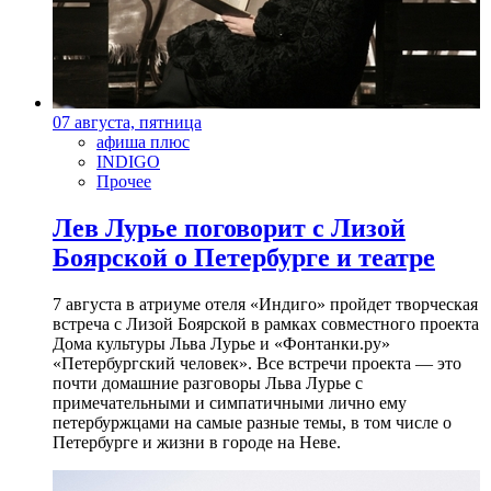
07 августа, пятница
афиша плюс
INDIGO
Прочее
Лев Лурье поговорит с Лизой
Боярской о Петербурге и театре
7 августа в атриуме отеля «Индиго» пройдет творческая
встреча с Лизой Боярской в рамках совместного проекта
Дома культуры Льва Лурье и «Фонтанки.ру»
«Петербургский человек». Все встречи проекта — это
почти домашние разговоры Льва Лурье с
примечательными и симпатичными лично ему
петербуржцами на самые разные темы, в том числе о
Петербурге и жизни в городе на Неве.