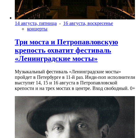
14 августа, пятница
-
16 августа, воскресенье
концерты
Три моста и Петропавловскую
крепость охватит фестиваль
«Ленинградские мосты»
Музыкальный фестиваль «Ленинградские мосты»
пройдет в Петербурге в 11-й раз. Инди-поп исполнители
выступят 14, 15 и 16 августа в Петропавловской
крепости и на трех мостах в центре. Вход свободный. 0+