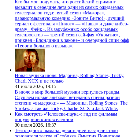
Кто бы мог подумать, что российский стриминг
вывалит в середине лета одни из самых ожидаемых
телесериалов года: пятый сезон «Мажора»,
паранормальную комедию «Зовите Витю!», лучший
сериал с фестиваля «Пилот» — «Паша» и даже кибер-
драму «Фейк». Из зарубежных особо ожидаемых
телепроектов — третий сезон сай-фая «Укрытие»,
приквел «Блондинки в законе» и очередной спин-офф
«Теории большого взрыва».
Новая музыка июля: Мадонна, Rolling Stones, Tricky,
Charli XCX и не только
31 июля 2026,
19:15
В июле в мир большой музыки вернулись гранды.
Слушаем новые альбомы ветеранов сцены разной
степени «выдержки» — Мадонны, Rolling Stones, The
Strokes, а так же Tricky, Charlie XCX и Jack White.
Как смотреть «Человека-паука»: гид по фильмам
популярной киновселенной
30 июля 2026,
16:37
Театр одного шамана: девять дней назад не стало
основателя театра «Особняк» Дмитрия Поднозова