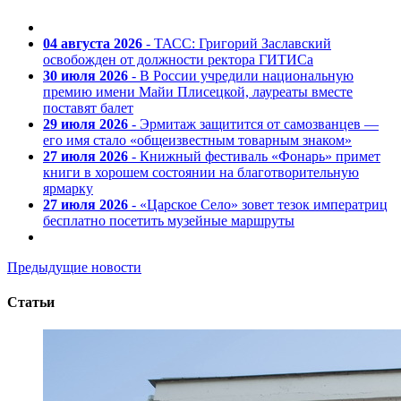
04 августа 2026
- ТАСС: Григорий Заславский
освобожден от должности ректора ГИТИСа
30 июля 2026
- В России учредили национальную
премию имени Майи Плисецкой, лауреаты вместе
поставят балет
29 июля 2026
- Эрмитаж защитится от самозванцев —
его имя стало «общеизвестным товарным знаком»
27 июля 2026
- Книжный фестиваль «Фонарь» примет
книги в хорошем состоянии на благотворительную
ярмарку
27 июля 2026
- «Царское Село» зовет тезок императриц
бесплатно посетить музейные маршруты
Предыдущие новости
Статьи