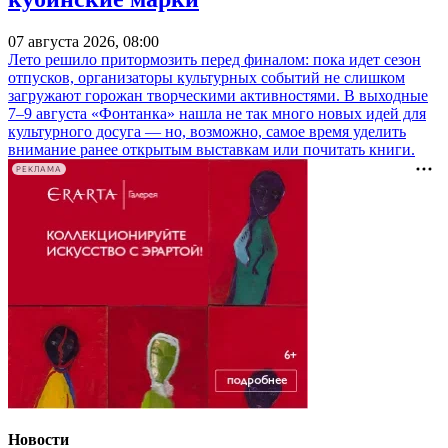
07 августа 2026, 08:00
Лето решило притормозить перед финалом: пока идет сезон
отпусков, организаторы культурных событий не слишком
загружают горожан творческими активностями. В выходные
7–9 августа «Фонтанка» нашла не так много новых идей для
культурного досуга — но, возможно, самое время уделить
внимание ранее открытым выставкам или почитать книги.
РЕКЛАМА
Новости