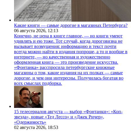
Какие книги — самые дорогие в магазинах Петербурга?
06 августа 2026,
12:13
Конечно, не цена в книге главное, — но книги умеют
удивлять и ею тоже. Тот случай, когда дороговизна не
вызывает возмущения: информацию и текст почти
всегда можно найти в издания попроще, а то и вообще в
интернете, — но качественная и художественно
оформленная книга — это произведение искусства.
«Фонтанка» расспросила петербургские книжные
магазины о том, какие издания на их полках — самые
дорогие, и чем они интересны. Получилась богатая во
всех смыслах подборка.
15 телесериалов августа — выбор «Фонтанки»: «Коп-
звезда», новые «Тед Лессо» и «Джек Ричер»,
«Одержимость»
02 августа 2026,
18:53