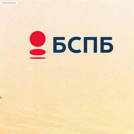
РЕКЛАМА
Афиша Plus
#телегид
Фонтанка.ру
Сегодня:
2026.08.07
16:42
Афиша Plus
кино
спектакли
выставки
концерты
лекции
книги
афиша плюс
новости
+