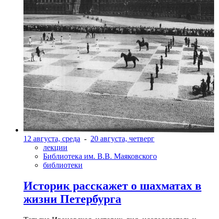
12 августа, среда
-
20 августа, четверг
лекции
Библиотека им. В.В. Маяковского
библиотеки
Историк расскажет о шахматах в
жизни Петербурга