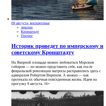
09 августа, воскресенье
лекции
Кронштадт
Прочее
Историк проведет по имперскому и
советскому Кронштадту
На Якорной площади можно любоваться Морским
собором — но можно представить себе, как после
февральской революции матросы расправились здесь с
адмиралом Робертом Виреном. А можно — как
протекала их обычная повседневная жизнь. Идем на
прогулку 9 августа. 16+