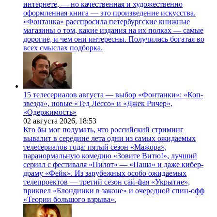
интернете, — но качественная и художественно
оформленная книга — это произведение искусства.
«Фонтанка» расспросила петербургские книжные
магазины о том, какие издания на их полках — самые
дорогие, и чем они интересны. Получилась богатая во
всех смыслах подборка.
15 телесериалов августа — выбор «Фонтанки»: «Коп-
звезда», новые «Тед Лессо» и «Джек Ричер»,
«Одержимость»
02 августа 2026,
18:53
Кто бы мог подумать, что российский стриминг
вывалит в середине лета одни из самых ожидаемых
телесериалов года: пятый сезон «Мажора»,
паранормальную комедию «Зовите Витю!», лучший
сериал с фестиваля «Пилот» — «Паша» и даже кибер-
драму «Фейк». Из зарубежных особо ожидаемых
телепроектов — третий сезон сай-фая «Укрытие»,
приквел «Блондинки в законе» и очередной спин-офф
«Теории большого взрыва».