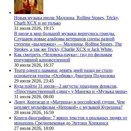
Новая музыка июля: Мадонна, Rolling Stones, Tricky,
Charli XCX и не только
31 июля 2026,
19:15
В июле в мир большой музыки вернулись гранды.
Слушаем новые альбомы ветеранов сцены разной
степени «выдержки» — Мадонны, Rolling Stones, The
Strokes, а так же Tricky, Charlie XCX и Jack White.
Как смотреть «Человека-паука»: гид по фильмам
популярной киновселенной
30 июля 2026,
16:37
Театр одного шамана: девять дней назад не стало
основателя театра «Особняк» Дмитрия Поднозова
29 июля 2026,
23:45
Куда пойти 31 июля—2 августа: праздник флоксов,
«Пространственный сдвиг» у Манежа и «Музыка мира»
31 июля 2026,
08:00
Линч, Кортасар и «Матрица» в российской глуши. Чем
цепляет мультфильм «Непокой» с музыкой Курехина?
28 июля 2026,
16:59
Книги-биографии: 7 ярких текстов о реальных людях от
монахинь Средневековья до Энтони Хопкинса
27 июля 2026,
18:00