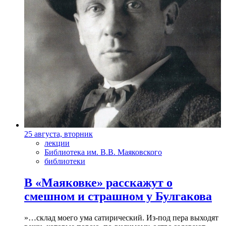
25 августа, вторник
лекции
Библиотека им. В.В. Маяковского
библиотеки
В «Маяковке» расскажут о
смешном и страшном у Булгакова
»…склад моего ума сатирический. Из-под пера выходят