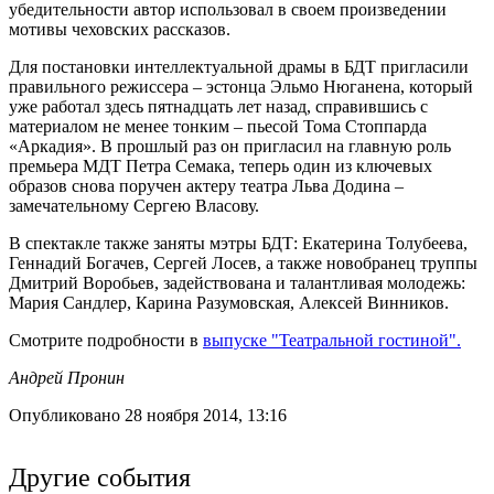
убедительности автор использовал в своем произведении
мотивы чеховских рассказов.
Для постановки интеллектуальной драмы в БДТ пригласили
правильного режиссера – эстонца Эльмо Нюганена, который
уже работал здесь пятнадцать лет назад, справившись с
материалом не менее тонким – пьесой Тома Стоппарда
«Аркадия». В прошлый раз он пригласил на главную роль
премьера МДТ Петра Семака, теперь один из ключевых
образов снова поручен актеру театра Льва Додина –
замечательному Сергею Власову.
В спектакле также заняты мэтры БДТ: Екатерина Толубеева,
Геннадий Богачев, Сергей Лосев, а также новобранец труппы
Дмитрий Воробьев, задействована и талантливая молодежь:
Мария Сандлер, Карина Разумовская, Алексей Винников.
Смотрите подробности в
выпуске "Театральной гостиной".
Андрей Пронин
Опубликовано 28 ноября 2014, 13:16
Другие события