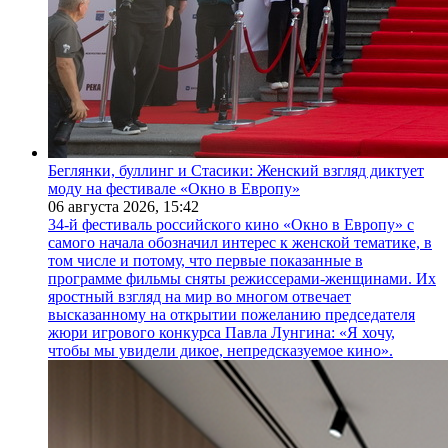
Беглянки, буллинг и Стасики: Женский взгляд диктует
моду на фестивале «Окно в Европу»
06 августа 2026,
15:42
34-й фестиваль российского кино «Окно в Европу» с
самого начала обозначил интерес к женской тематике, в
том числе и потому, что первые показанные в
программе фильмы сняты режиссерами-женщинами. Их
яростный взгляд на мир во многом отвечает
высказанному на открытии пожеланию председателя
жюри игрового конкурса Павла Лунгина: «Я хочу,
чтобы мы увидели дикое, непредсказуемое кино».