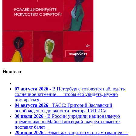
Новости
07 августа 2026
- В Петербурге готовятся наблюдать
солнечное затмение — чтобы его увидеть, нужно
постараться
04 августа 2026
- ТАСС: Григорий Заславский
освобожден от должности ректора ГИТИСа
30 июля 2026
- В России учредили национальную
премию имени Майи Плисецкой, лауреаты вместе
поставят балет
29 июля 2026
- Эрмитаж защитится от самозванцев —