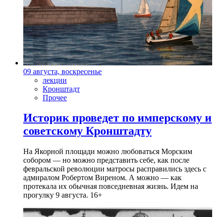
09 августа, воскресенье
лекции
Кронштадт
Прочее
Историк проведет по имперскому и
советскому Кронштадту
На Якорной площади можно любоваться Морским
собором — но можно представить себе, как после
февральской революции матросы расправились здесь с
адмиралом Робертом Виреном. А можно — как
протекала их обычная повседневная жизнь. Идем на
прогулку 9 августа. 16+