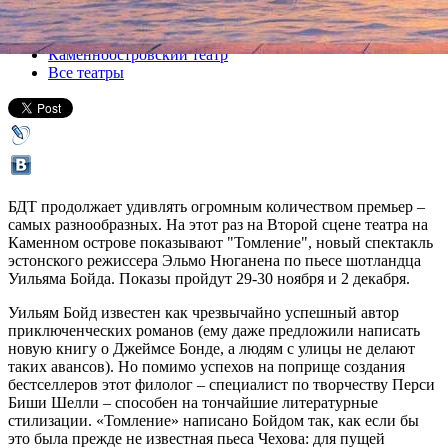
Все спектакли
Каменноостровский театр
Все театры
БДТ продолжает удивлять огромным количеством премьер –
самых разнообразных. На этот раз на Второй сцене театра на
Каменном острове показывают "Томление", новый спектакль
эстонского режиссера Эльмо Нюганена по пьесе шотландца
Уильяма Бойда. Показы пройдут 29-30 ноября и 2 декабря.
Уильям Бойд известен как чрезвычайно успешный автор
приключенческих романов (ему даже предложили написать
новую книгу о Джеймсе Бонде, а людям с улицы не делают
таких авансов). Но помимо успехов на поприще создания
бестселлеров этот филолог – специалист по творчеству Перси
Биши Шелли – способен на тончайшие литературные
стилизации. «Томление» написано Бойдом так, как если бы
это была прежде не известная пьеса Чехова: для пущей