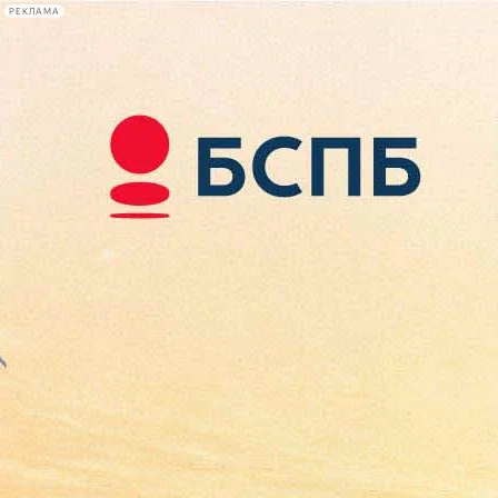
РЕКЛАМА
Афиша Plus
#телегид
Фонтанка.ру
Сегодня:
2026.08.08
09:39
Афиша Plus
кино
спектакли
выставки
концерты
лекции
книги
афиша плюс
новости
+