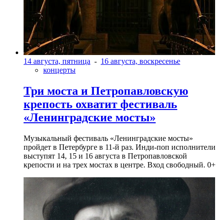
14 августа, пятница
-
16 августа, воскресенье
концерты
Три моста и Петропавловскую
крепость охватит фестиваль
«Ленинградские мосты»
Музыкальный фестиваль «Ленинградские мосты»
пройдет в Петербурге в 11-й раз. Инди-поп исполнители
выступят 14, 15 и 16 августа в Петропавловской
крепости и на трех мостах в центре. Вход свободный. 0+