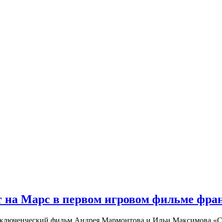
 на Марс в первом игровом фильме фр
риключенческий фильм Андрея Мармонтова и Ильи Максимова «