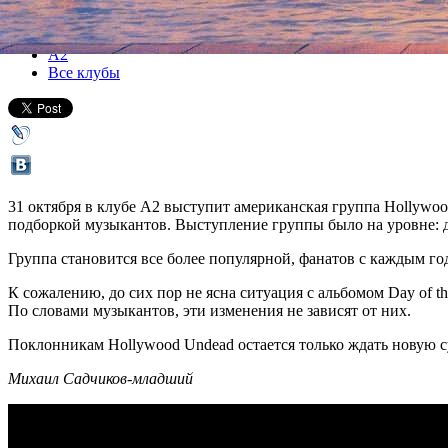
Все концерты
А2
Все клубы
31 октября в клубе А2 выступит американская группа Hollywo
подборкой музыкантов. Выступление группы было на уровне: д
Группа становится все более популярной, фанатов с каждым год
К сожалению, до сих пор не ясна ситуация с альбомом Day of the
По словами музыкантов, эти изменения не зависят от них.
Поклонникам Hollywood Undead остается только ждать новую с
Михаил Садчиков-младший