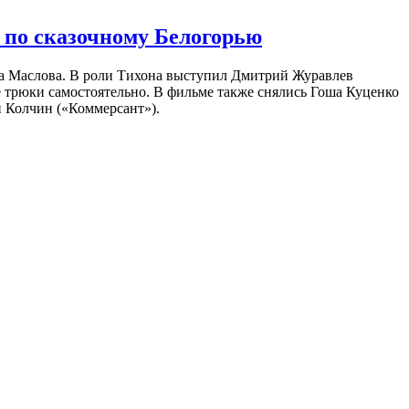
 по сказочному Белогорью
на Маслова. В роли Тихона выступил Дмитрий Журавлев
е трюки самостоятельно. В фильме также снялись Гоша Куценко
 Колчин («Коммерсант»).