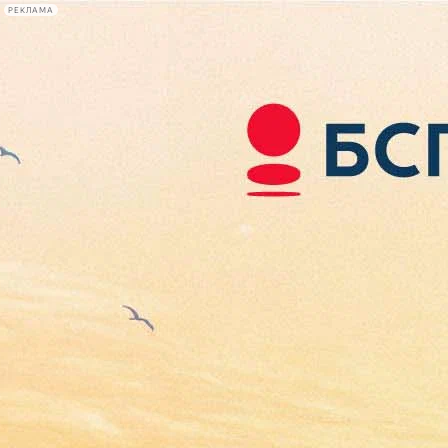
РЕКЛАМА
Афиша Plus
#телегид
Фонтанка.ру
Сегодня:
2026.08.06
18:05
Афиша Plus
кино
спектакли
выставки
концерты
лекции
книги
афиша плюс
новости
+