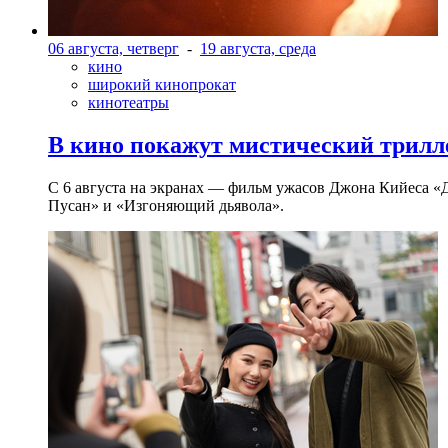
06 августа, четверг
-
19 августа, среда
кино
широкий кинопрокат
кинотеатры
В кино покажут мистический трилл
С 6 августа на экранах — фильм ужасов Джона Кийеса «
Пусан» и «Изгоняющий дьявола».