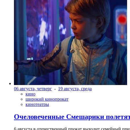
06 августа, четверг
-
19 августа, среда
кино
широкий кинопрокат
кинотеатры
Очеловеченные Смешарики полетят
6 августа в отечественный прокат выходит семейный п