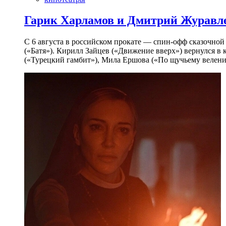
Гарик Харламов и Дмитрий Журавлев
С 6 августа в российском прокате — спин-офф сказочно
(«Батя»). Кирилл Зайцев («Движение вверх») вернулся в
(«Турецкий гамбит»), Мила Ершова («По щучьему велени