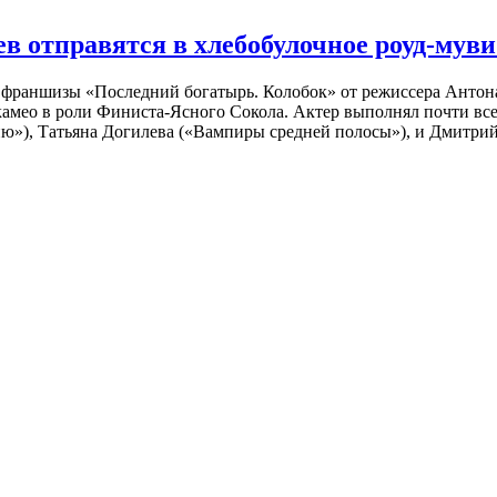
 отправятся в хлебобулочное роуд-муви
й франшизы «Последний богатырь. Колобок» от режиссера Анто
 камео в роли Финиста-Ясного Сокола. Актер выполнял почти вс
ю»), Татьяна Догилева («Вампиры средней полосы»), и Дмитрий