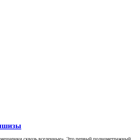
аншизы
Смешарики сквозь вселенные». Это первый полнометражный