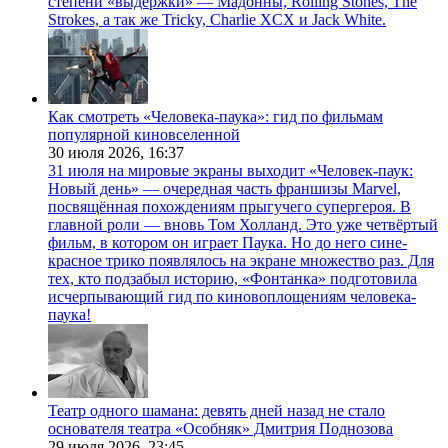
степени «выдержки» — Мадонны, Rolling Stones, The
Strokes, а так же Tricky, Charlie XCX и Jack White.
Как смотреть «Человека-паука»: гид по фильмам
популярной киновселенной
30 июля 2026,
16:37
31 июля на мировые экраны выходит «Человек-паук:
Новый день» — очередная часть франшизы Marvel,
посвящённая похождениям прыгучего супергероя. В
главной роли — вновь Том Холланд. Это уже четвёртый
фильм, в котором он играет Паука. Но до него сине-
красное трико появлялось на экране множество раз. Для
тех, кто подзабыл историю, «Фонтанка» подготовила
исчерпывающий гид по киновоплощениям человека-
паука!
Театр одного шамана: девять дней назад не стало
основателя театра «Особняк» Дмитрия Поднозова
29 июля 2026,
23:45