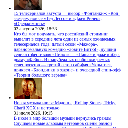
15 телесериалов августа — выбор «Фонтанки»: «Коп-
звезда», новые «Тед Лессо» и «Джек Ричер»,
«Одержимость»
02 августа 2026,
18:53
Кто бы мог подумать, что российский стриминг
вывалит в середине лета одни из самых ожидаемых
телесериалов года: пятый сезон «Мажора»,
паранормальную комедию «Зовите Витю!», лучший
сериал с фестиваля «Пилот» — «Паша» и даже кибер-
драму «Фейк». Из зарубежных особо ожидаемых
телепроектов — третий сезон сай-фая «Укрытие»,
приквел «Блондинки в законе» и очередной спин-офф
«Теории большого взрыва».
Новая музыка июля: Мадонна, Rolling Stones, Tricky,
Charli XCX и не только
31 июля 2026,
19:15
В июле в мир большой музыки вернулись гранды.
Слушаем новые альбомы ветеранов сцены разной