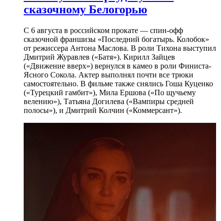
сказочному Белогорью
С 6 августа в российском прокате — спин-офф
сказочной франшизы «Последний богатырь. Колобок»
от режиссера Антона Маслова. В роли Тихона выступил
Дмитрий Журавлев («Батя»). Кирилл Зайцев
(«Движение вверх») вернулся в камео в роли Финиста-
Ясного Сокола. Актер выполнял почти все трюки
самостоятельно. В фильме также снялись Гоша Куценко
(«Турецкий гамбит»), Мила Ершова («По щучьему
велению»), Татьяна Догилева («Вампиры средней
полосы»), и Дмитрий Колчин («Коммерсант»).