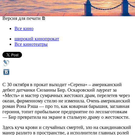
30 октября 2014, четверг
-
12 ноября 2014, среда
Версия для печати
Все кино
широкий кинопрокат
Все кинотеатры
С 30 октября в прокат выходит «Серена» – американский
дебют датчанки Сюзанны Бир. Оскаровский лауреат за
«Месть» и мастер сумрачных жестоких драм, перелетев через
океан, фирменному стилю не изменила. Очень американский
роман Рона Рэша — про то, как коварная барышня, заглавная
героиня, топит прибыльное предприятие по лесозаготовкам
— Бир превратила на экране в стальную драму о жестокости.
Здесь куча крови и случайных смертей, зло на скандинавский
манер разлито в пространстве, а исполнители главных ролей