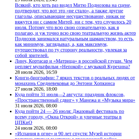
Всякий, кто хоть раз видел Митю Поднозова на сцене,
подтвердит, что вот это «не стало», а также другие
глаголы, описывающие несуществование, никак не
вяжутся ни с самим Митей, ни с тем, что случилось 20
июля. Потому что всю свою сознательную, как я
полагаю, и уж точно всю свою театральную жизнь актер
Поднозов занимался натуральным шаманством, то есть,
как минимум, заглядывал, а, как максимум,
путешествовал по ту сторону реальности, увлекая за
собой зрителей.
Линч, Кортасар и «Матрица» в российской глуши. Чем
цепляет мультфильм «Непокой» с музыкой Курехина?
28 июля 2026,
16:59
Книги-биографии: 7 ярких текстов о реальных людях от
монахинь Средневековья до Энтони Хопкинса
27 июля 2026,
18:00
Куда пойти 31 июля—2 августа: праздник флоксов,
«Пространственный сдвиг» у Манежа и «Музыка мира»
31 июля 2026,
08:00
Куда пойти 24 — 26 июля: Джазовый фестиваль по
всему городу, «Окна Открой» и уличные театры в
ЦПКиО
24 июля 2026,
08:00
«Испания в огне» и 90 лет спустя: Музей истории