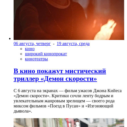
06 августа, четверг
-
19 августа, среда
кино
широкий кинопрокат
кинотеатры
В кино покажут мистический
триллер «Демон скорости»
С 6 августа на экранах — фильм ужасов Джона Кийеса
«Демон скорости». Критики сочли ленту бодрым и
увлекательным жанровым зрелищeм — своего рода
миксом фильмов «Поезд в Пусан» и «Изгоняющий
дьявола».