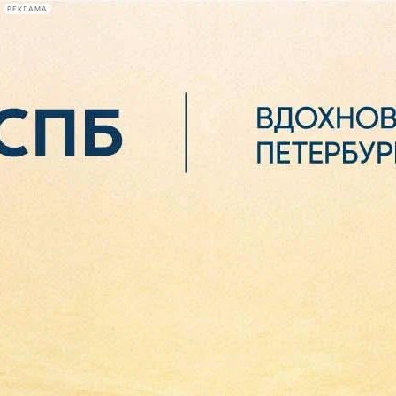
РЕКЛАМА
Афиша Plus
#телегид
Фонтанка.ру
Сегодня:
2026.08.06
20:46
Афиша Plus
кино
спектакли
выставки
концерты
лекции
книги
афиша плюс
новости
+