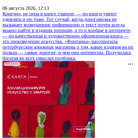
06 августа 2026, 12:13
Конечно, не цена в книге главное, — но книги умеют
удивлять и ею тоже. Тот случай, когда дороговизна не
вызывает возмущения: информацию и текст почти всегда
можно найти в издания попроще, а то и вообще в интернете,
— но качественная и художественно оформленная книга —
это произведение искусства. «Фонтанка» расспросила
петербургские книжные магазины о том, какие издания на их
полках — самые дорогие, и чем они интересны. Получилась
богатая во всех смыслах подборка.
РЕКЛАМА