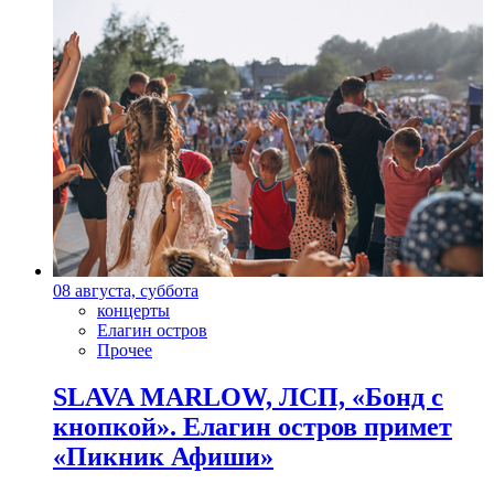
08 августа, суббота
концерты
Елагин остров
Прочее
SLAVA MARLOW, ЛСП, «Бонд с
кнопкой». Елагин остров примет
«Пикник Афиши»