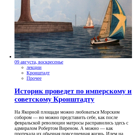
09 августа, воскресенье
лекции
Кронштадт
Прочее
Историк проведет по имперскому и
советскому Кронштадту
На Якорной площади можно любоваться Морским
собором — но можно представить себе, как после
февральской революции матросы расправились здесь с
адмиралом Робертом Виреном. А можно — как
протекала их обычная повседневная жизнь. Идем на