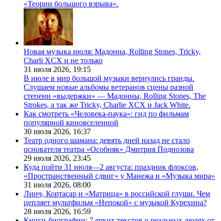
«Теории большого взрыва».
Новая музыка июля: Мадонна, Rolling Stones, Tricky,
Charli XCX и не только
31 июля 2026,
19:15
В июле в мир большой музыки вернулись гранды.
Слушаем новые альбомы ветеранов сцены разной
степени «выдержки» — Мадонны, Rolling Stones, The
Strokes, а так же Tricky, Charlie XCX и Jack White.
Как смотреть «Человека-паука»: гид по фильмам
популярной киновселенной
30 июля 2026,
16:37
Театр одного шамана: девять дней назад не стало
основателя театра «Особняк» Дмитрия Поднозова
29 июля 2026,
23:45
Куда пойти 31 июля—2 августа: праздник флоксов,
«Пространственный сдвиг» у Манежа и «Музыка мира»
31 июля 2026,
08:00
Линч, Кортасар и «Матрица» в российской глуши. Чем
цепляет мультфильм «Непокой» с музыкой Курехина?
28 июля 2026,
16:59
Книги-биографии: 7 ярких текстов о реальных людях от