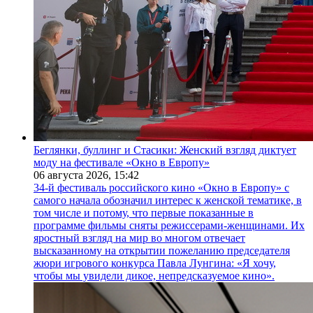
Беглянки, буллинг и Стасики: Женский взгляд диктует
моду на фестивале «Окно в Европу»
06 августа 2026,
15:42
34-й фестиваль российского кино «Окно в Европу» с
самого начала обозначил интерес к женской тематике, в
том числе и потому, что первые показанные в
программе фильмы сняты режиссерами-женщинами. Их
яростный взгляд на мир во многом отвечает
высказанному на открытии пожеланию председателя
жюри игрового конкурса Павла Лунгина: «Я хочу,
чтобы мы увидели дикое, непредсказуемое кино».