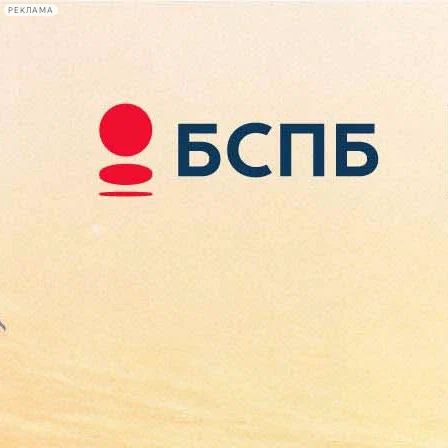
РЕКЛАМА
Афиша Plus
#телегид
Фонтанка.ру
Сегодня:
2026.08.07
15:46
Афиша Plus
кино
спектакли
выставки
концерты
лекции
книги
афиша плюс
новости
+