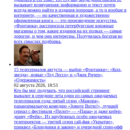
вызывает возмущения: информацию и текст почти
всегда можно найти в издания попроще, а то и вообще в
интернете, — но качественная и художественно
оформленная книга — это произведение искусства.
«Фонтанка» расспросила петербургские книжные
магазины о том, какие издания на их полках — самые
дорогие, и чем они интересны. Получилась богатая во
всех смыслах подборка.
15 телесериалов августа — выбор «Фонтанки»: «Коп-
звезда», новые «Тед Лессо» и «Джек Ричер»,
«Одержимость»
02 августа 2026,
18:53
Кто бы мог подумать, что российский стриминг
вывалит в середине лета одни из самых ожидаемых
телесериалов года: пятый сезон «Мажора»,
паранормальную комедию «Зовите Витю!», лучший
сериал с фестиваля «Пилот» — «Паша» и даже кибер-
драму «Фейк». Из зарубежных особо ожидаемых
телепроектов — третий сезон сай-фая «Укрытие»,
приквел «Блондинки в законе» и очередной спин-офф