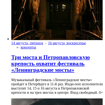
14 августа, пятница
-
16 августа, воскресенье
концерты
Три моста и Петропавловскую
крепость охватит фестиваль
«Ленинградские мосты»
Музыкальный фестиваль «Ленинградские мосты»
пройдет в Петербурге в 11-й раз. Инди-поп исполнители
выступят 14, 15 и 16 августа в Петропавловской
крепости и на трех мостах в центре. Вход свободный. 0+