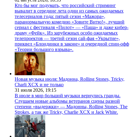
Кто бы мог подумать, что российский стриминг
вывалит в середине лета одни из самых ожидаемых
телесериалов года: пятый сезон «Мажора»,
паранормальную комедию «Зовите Витю!», лучший
сериал с фестиваля «Пилот» — «Паша» и даже кибер-
драму «Фейк». Из зарубежных особо ожидаемых
телепроектов — третий сезон сай-фая «Укрытие»,
приквел «Блондинки в законе» и очередной спин-офф
«Теории большого взрыва».
Новая музыка июля: Мадонна, Rolling Stones, Tricky,
Charli XCX и не только
31 июля 2026,
19:15
В июле в мир большой музыки вернулись гранды.
Слушаем новые альбомы ветеранов сцены разной
степени «выдержки» — Мадонны, Rolling Stones, The
Strokes, а так же Tricky, Charlie XCX и Jack White.