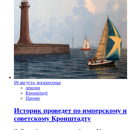
09 августа, воскресенье
лекции
Кронштадт
Прочее
Историк проведет по имперскому и
советскому Кронштадту