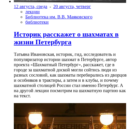
12 августа, среда
-
20 августа, четверг
лекции
Библиотека им. В.В. Маяковского
библиотеки
Историк расскажет о шахматах в
жизни Петербурга
Татьяна Ивановская, историк, гид, исследователь и
популяризатор истории шахмат в Петербурге, автор
проекта «Шахматный Петербург», расскажет, где в
городе за шахматной доской могли сойтись люди из
разных сословий, как шахматы перебирались из дворцов
и особняков в трактиры, а затем и в клубы, и почему
шахматной столицей России стал именно Петербург. А
на другой лекции посмотрим на шахматную партию как
на текст.