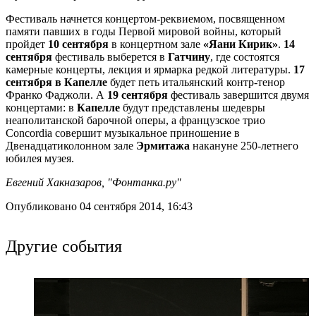
Фестиваль начнется концертом-реквиемом, посвященном
памяти павших в годы Первой мировой войны, который
пройдет
10 сентября
в концертном зале
«Яани Кирик»
.
14
сентября
фестиваль выберется в
Гатчину
, где состоятся
камерные концерты, лекция и ярмарка редкой литературы.
17
сентября в Капелле
будет петь итальянский контр-тенор
Франко Фаджоли. А
19 сентября
фестиваль завершится двумя
концертами: в
Капелле
будут представлены шедевры
неаполитанской барочной оперы, а французское трио
Concordia совершит музыкальное приношение в
Двенадцатиколонном зале
Эрмитажа
накануне 250-летнего
юбилея музея.
Евгений Хакназаров, "Фонтанка.ру"
Опубликовано 04 сентября 2014, 16:43
Другие события