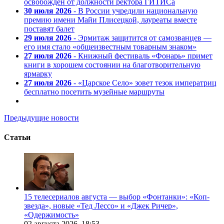
освобожден от должности ректора ГИТИСа
30 июля 2026
- В России учредили национальную
премию имени Майи Плисецкой, лауреаты вместе
поставят балет
29 июля 2026
- Эрмитаж защитится от самозванцев —
его имя стало «общеизвестным товарным знаком»
27 июля 2026
- Книжный фестиваль «Фонарь» примет
книги в хорошем состоянии на благотворительную
ярмарку
27 июля 2026
- «Царское Село» зовет тезок императриц
бесплатно посетить музейные маршруты
Предыдущие новости
Статьи
15 телесериалов августа — выбор «Фонтанки»: «Коп-
звезда», новые «Тед Лессо» и «Джек Ричер»,
«Одержимость»
02 августа 2026,
18:53