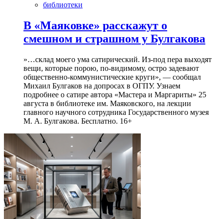
библиотеки
В «Маяковке» расскажут о
смешном и страшном у Булгакова
»…склад моего ума сатирический. Из-под пера выходят
вещи, которые порою, по-видимому, остро задевают
общественно-коммунистические круги», — сообщал
Михаил Булгаков на допросах в ОГПУ. Узнаем
подробнее о сатире автора «Мастера и Маргариты» 25
августа в библиотеке им. Маяковского, на лекции
главного научного сотрудника Государственного музея
М. А. Булгакова. Бесплатно. 16+