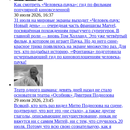
Как смотреть «Человека-паука»: гид по фильмам
популярной киновселенной
30 июля 2026,
16:37
31 июля на мировые экраны выходит «Человек-паук:
Новый день» — очередная часть франшизы Marvel,
посвящённая похождениям прыгучего супергероя. В
главной роли — вновь Том Холланд. Это уже четвёртый
фильм, в котором он играет Паука. Но до него сине-
красное трико появлялось на экране множество раз. Для
тех, кто подзабыл историю, «Фонтанка» подготовила
исчерпывающий гид по киновоплощениям человека-
паука!
Театр одного шамана: девять дней назад не стало
основателя театра «Особняк» Дмитрия Поднозова
29 июля 2026,
23:45
Всякий, кто хоть раз видел Митю Поднозова на сцене,
подтвердит, что вот это «не стало», а также другие
глаголы, описывающие несуществование, никак не
вяжутся ни с самим Митей, ни с тем, что случилось 20
июля. Потому что всю свою сознательную, как я