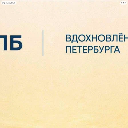
РЕКЛАМА
Афиша Plus
#телегид
Фонтанка.ру
Сегодня:
2026.08.07
06:00
Афиша Plus
кино
спектакли
выставки
концерты
лекции
книги
афиша плюс
новости
+