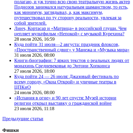
полагаю, и уж точно всю свою театральную жизнь актер
Поднозов занимался натуральным шаманством, то есть,
как минимум, заглядывал, а, как максимум,
путешествовал по ту сторону реальности, увлекая за
собой зрителей.
Линч, Кортасар и «Матрица» в российской глуши. Чем
цепляет мультфильм «Непокой» с музыкой Курехина?
28 июля 2026,
16:59
Куда пойти 31 июля—2 августа: праздник флоксов,
«Пространственный сдвиг» у Манежа и «Музыка мира»
31 июля 2026,
08:00
Книги-биографии: 7 ярких текстов о реальных людях от
монахинь Средневековья до Энтони Хопкинса
27 июля 2026,
18:00
Куда пойти 24 — 26 июля: Джазовый фестиваль по
всему городу, «Окна Открой» и уличные театры в
ЦПКиО
24 июля 2026,
08:00
«Испания в огне» и 90 лет спустя: Музей истории
религии открыл выставку о гражданской войне
23 июля 2026,
11:18
Предыдущие статьи
Фишки