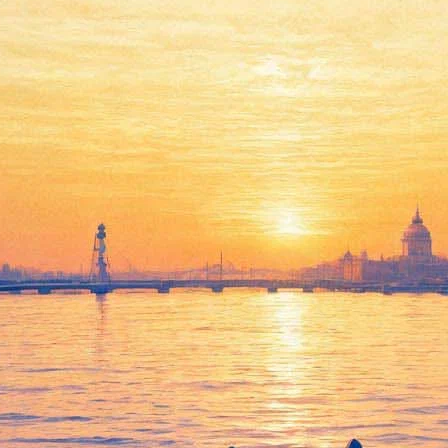
EarlyMUSIC привезет в
Петербург старинную
музыку