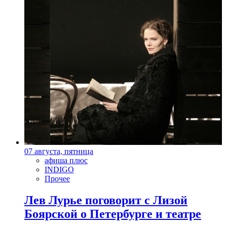
07 августа, пятница
афиша плюс
INDIGO
Прочее
Лев Лурье поговорит с Лизой
Боярской о Петербурге и театре