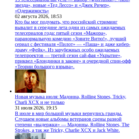
звезда», новые «Тед Лессо» и «Джек Ричер»,
«Одержимость»
02 августа 2026,
18:53
Кто бы мог подумать, что российский стриминг
вывалит в середине лета одни из самых ожидаемых
телесериалов года: пятый сезон «Мажора»,
паранормальную комедию «Зовите Витю!», лучший
сериал с фестиваля «Пилот» — «Паша» и даже кибер-
драму «Фейк». Из зарубежных особо ожидаемых
телепроектов — третий сезон сай-фая «Укрытие»,
приквел «Блондинки в законе» и очередной спин-офф
«Теории большого взрыва».
Новая музыка июля: Мадонна, Rolling Stones, Tricky,
Charli XCX и не только
31 июля 2026,
19:15
В июле в мир большой музыки вернулись гранды.
Слушаем новые альбомы ветеранов сцены разной
степени «выдержки» — Мадонны, Rolling Stones, The
Strokes, а так же Tricky, Charlie XCX и Jack White.