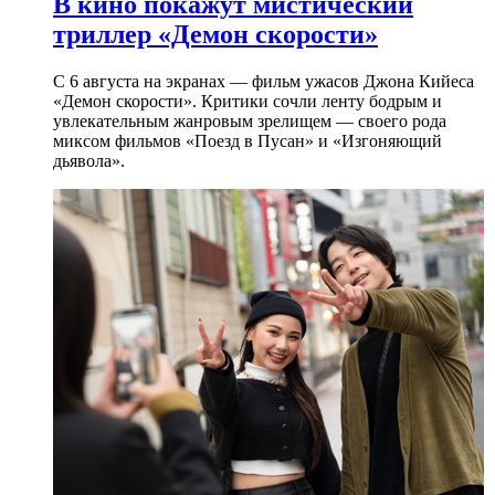
В кино покажут мистический
триллер «Демон скорости»
С 6 августа на экранах — фильм ужасов Джона Кийеса
«Демон скорости». Критики сочли ленту бодрым и
увлекательным жанровым зрелищeм — своего рода
миксом фильмов «Поезд в Пусан» и «Изгоняющий
дьявола».