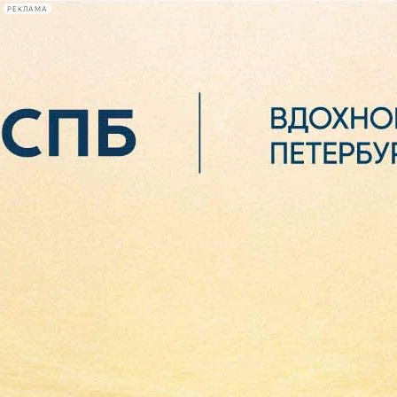
РЕКЛАМА
Афиша Plus
#телегид
Фонтанка.ру
Сегодня:
2026.08.06
22:05
Афиша Plus
кино
спектакли
выставки
концерты
лекции
книги
афиша плюс
новости
+