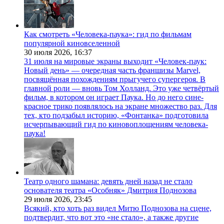
Как смотреть «Человека-паука»: гид по фильмам
популярной киновселенной
30 июля 2026,
16:37
31 июля на мировые экраны выходит «Человек-паук:
Новый день» — очередная часть франшизы Marvel,
посвящённая похождениям прыгучего супергероя. В
главной роли — вновь Том Холланд. Это уже четвёртый
фильм, в котором он играет Паука. Но до него сине-
красное трико появлялось на экране множество раз. Для
тех, кто подзабыл историю, «Фонтанка» подготовила
исчерпывающий гид по киновоплощениям человека-
паука!
Театр одного шамана: девять дней назад не стало
основателя театра «Особняк» Дмитрия Поднозова
29 июля 2026,
23:45
Всякий, кто хоть раз видел Митю Поднозова на сцене,
подтвердит, что вот это «не стало», а также другие