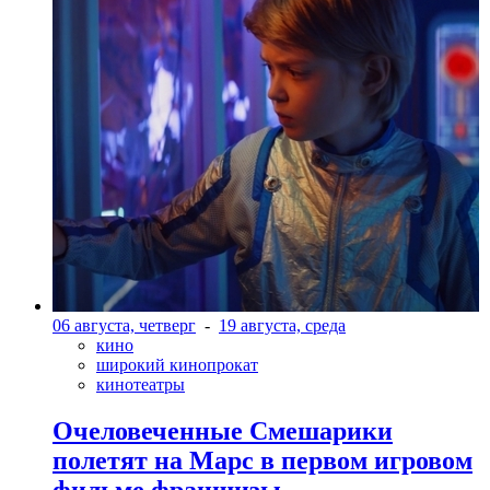
06 августа, четверг
-
19 августа, среда
кино
широкий кинопрокат
кинотеатры
Очеловеченные Смешарики
полетят на Марс в первом игровом
фильме франшизы