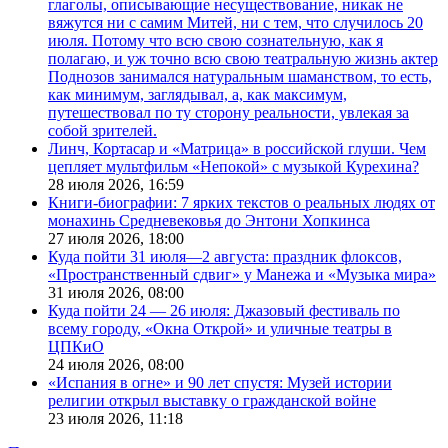
глаголы, описывающие несуществование, никак не
вяжутся ни с самим Митей, ни с тем, что случилось 20
июля. Потому что всю свою сознательную, как я
полагаю, и уж точно всю свою театральную жизнь актер
Поднозов занимался натуральным шаманством, то есть,
как минимум, заглядывал, а, как максимум,
путешествовал по ту сторону реальности, увлекая за
собой зрителей.
Линч, Кортасар и «Матрица» в российской глуши. Чем
цепляет мультфильм «Непокой» с музыкой Курехина?
28 июля 2026,
16:59
Книги-биографии: 7 ярких текстов о реальных людях от
монахинь Средневековья до Энтони Хопкинса
27 июля 2026,
18:00
Куда пойти 31 июля—2 августа: праздник флоксов,
«Пространственный сдвиг» у Манежа и «Музыка мира»
31 июля 2026,
08:00
Куда пойти 24 — 26 июля: Джазовый фестиваль по
всему городу, «Окна Открой» и уличные театры в
ЦПКиО
24 июля 2026,
08:00
«Испания в огне» и 90 лет спустя: Музей истории
религии открыл выставку о гражданской войне
23 июля 2026,
11:18