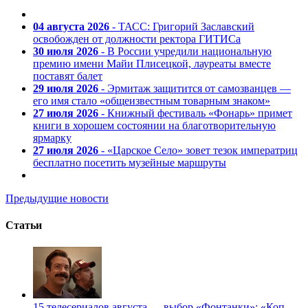
04 августа 2026
- ТАСС: Григорий Заславский
освобожден от должности ректора ГИТИСа
30 июля 2026
- В России учредили национальную
премию имени Майи Плисецкой, лауреаты вместе
поставят балет
29 июля 2026
- Эрмитаж защитится от самозванцев —
его имя стало «общеизвестным товарным знаком»
27 июля 2026
- Книжный фестиваль «Фонарь» примет
книги в хорошем состоянии на благотворительную
ярмарку
27 июля 2026
- «Царское Село» зовет тезок императриц
бесплатно посетить музейные маршруты
Предыдущие новости
Статьи
15 телесериалов августа — выбор «Фонтанки»: «Коп-