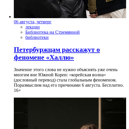
06 августа, четверг
лекции
Библиотека на Стремянной
библиотеки
Петербуржцам расскажут о
феномене «Халлю»
Значение этого слова не нужно объяснять уже очень
многим вне Южной Кореи: «корейская волна»
(дословный перевод) стала глобальным феноменом.
Поразмыслим над его причинами 6 августа. Бесплатно.
16+