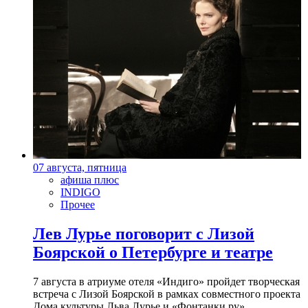
07 августа, пятница
афиша плюс
INDIGO
Прочее
Лев Лурье поговорит с Лизой
Боярской о Петербурге и театре
7 августа в атриуме отеля «Индиго» пройдет творческая
встреча с Лизой Боярской в рамках совместного проекта
Дома культуры Льва Лурье и «Фонтанки.ру»