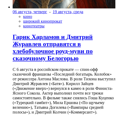
06 августа, четверг
-
19 августа, среда
кино
широкий кинопрокат
кинотеатры
Гарик Харламов и Дмитрий
Журавлев отправятся в
хлебобулочное роуд-муви по
сказочному Белогорью
С 6 августа в российском прокате — спин-офф
сказочной франшизы «Последний богатырь. Колобок»
от режиссера Антона Маслова. В роли Тихона выступил
Дмитрий Журавлев («Батя»). Кирилл Зайцев
(«Движение вверх») вернулся в камео в роли Финиста-
Ясного Сокола. Актер выполнял почти все трюки
самостоятельно. В фильме также снялись Гоша Куценко
(«Турецкий гамбит»), Мила Ершова («По щучьему
велению»), Татьяна Догилева («Вампиры средней
полосы»), и Дмитрий Колчин («Коммерсант»).