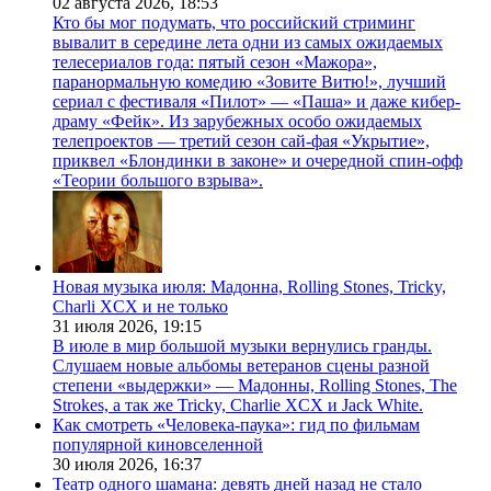
02 августа 2026,
18:53
Кто бы мог подумать, что российский стриминг
вывалит в середине лета одни из самых ожидаемых
телесериалов года: пятый сезон «Мажора»,
паранормальную комедию «Зовите Витю!», лучший
сериал с фестиваля «Пилот» — «Паша» и даже кибер-
драму «Фейк». Из зарубежных особо ожидаемых
телепроектов — третий сезон сай-фая «Укрытие»,
приквел «Блондинки в законе» и очередной спин-офф
«Теории большого взрыва».
Новая музыка июля: Мадонна, Rolling Stones, Tricky,
Charli XCX и не только
31 июля 2026,
19:15
В июле в мир большой музыки вернулись гранды.
Слушаем новые альбомы ветеранов сцены разной
степени «выдержки» — Мадонны, Rolling Stones, The
Strokes, а так же Tricky, Charlie XCX и Jack White.
Как смотреть «Человека-паука»: гид по фильмам
популярной киновселенной
30 июля 2026,
16:37
Театр одного шамана: девять дней назад не стало