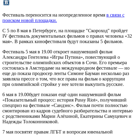
Фестиваль переносится на неопределенное время
в связи с
поиском новой площадки.
С 5 по 8 мая в Петербурге, на площадке "Скороход" пройдет
IV фестиваль документальных фильмов о правах человека «32
мая». В рамках кинофестиваля будут показаны 5 фильмов.
Фестиваль 5 мая в 19.00 откроет нашумевший фильм
Александра Гентелева «Игры Путина», повествующий о
строительстве олимпийских объектов в Сочи. Его премьера
состоялась в Амстердаме на международном фестивале — но
еще до показа продюсер ленты Симоне Бауман несколько раз
заявляла прессе о том, что все права на фильм о коррупции
при олимпийской стройке у нее хотели выкупить русские.
6 мая в 19.00будет показан ещё один нашумевший фильм
«Показательный процесс: история Pussy Riot», получивший
спецприз на фестивале «Сандэнс». Фильм почти полностью
смонтирован из кадров судебного разбирательства и интервью
с родственниками Марии Алёхиной, Екатерины Самуцевич и
Надежды Толоконниковой.
7 мая посвятят правам ЛГБТ и вопросам ювенальной