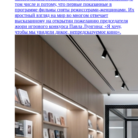
том числе и потому, что первые показанные в
программе фильмы сняты режиссерами-женщинами. Их
яростный взгляд на мир во многом отвечает
высказанному на открытии пожеланию председателя
жюри игрового конкурса Павла Лунгина: «Я хочу,
чтобы мы увидели дикое, непредсказуемое кино».