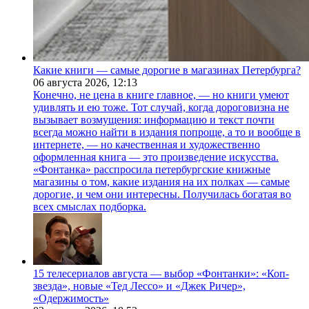
Какие книги — самые дорогие в магазинах Петербурга?
06 августа 2026,
12:13
Конечно, не цена в книге главное, — но книги умеют
удивлять и ею тоже. Тот случай, когда дороговизна не
вызывает возмущения: информацию и текст почти
всегда можно найти в издания попроще, а то и вообще в
интернете, — но качественная и художественно
оформленная книга — это произведение искусства.
«Фонтанка» расспросила петербургские книжные
магазины о том, какие издания на их полках — самые
дорогие, и чем они интересны. Получилась богатая во
всех смыслах подборка.
15 телесериалов августа — выбор «Фонтанки»: «Коп-
звезда», новые «Тед Лессо» и «Джек Ричер»,
«Одержимость»