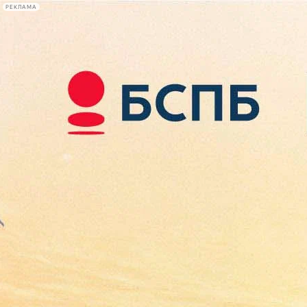
РЕКЛАМА
Афиша Plus
#телегид
Фонтанка.ру
Сегодня:
2026.08.08
16:16
Афиша Plus
кино
спектакли
выставки
концерты
лекции
книги
афиша плюс
новости
+