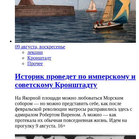
09 августа, воскресенье
лекции
Кронштадт
Прочее
Историк проведет по имперскому и
советскому Кронштадту
На Якорной площади можно любоваться Морским
собором — но можно представить себе, как после
февральской революции матросы расправились здесь с
адмиралом Робертом Виреном. А можно — как
протекала их обычная повседневная жизнь. Идем на
прогулку 9 августа. 16+