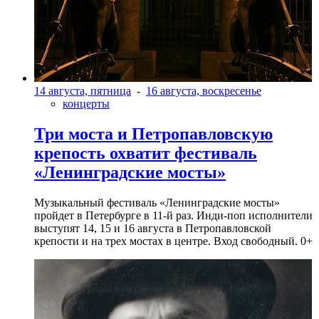
14 августа, пятница
-
16 августа, воскресенье
концерты
Три моста и Петропавловскую
крепость охватит фестиваль
«Ленинградские мосты»
Музыкальный фестиваль «Ленинградские мосты»
пройдет в Петербурге в 11-й раз. Инди-поп исполнители
выступят 14, 15 и 16 августа в Петропавловской
крепости и на трех мостах в центре. Вход свободный. 0+