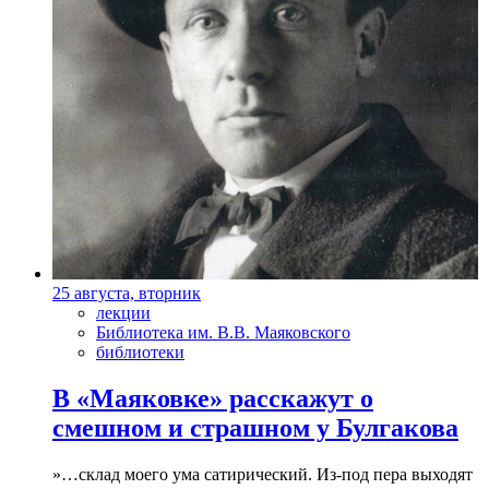
25 августа, вторник
лекции
Библиотека им. В.В. Маяковского
библиотеки
В «Маяковке» расскажут о
смешном и страшном у Булгакова
»…склад моего ума сатирический. Из-под пера выходят