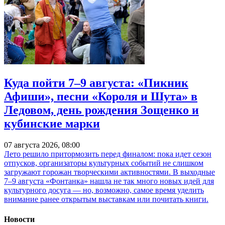
Куда пойти 7–9 августа: «Пикник
Афиши», песни «Короля и Шута» в
Ледовом, день рождения Зощенко и
кубинские марки
07 августа 2026, 08:00
Лето решило притормозить перед финалом: пока идет сезон
отпусков, организаторы культурных событий не слишком
загружают горожан творческими активностями. В выходные
7–9 августа «Фонтанка» нашла не так много новых идей для
культурного досуга — но, возможно, самое время уделить
внимание ранее открытым выставкам или почитать книги.
Новости