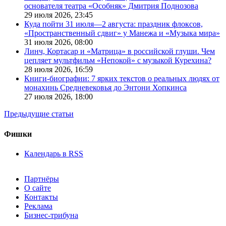
основателя театра «Особняк» Дмитрия Поднозова
29 июля 2026,
23:45
Куда пойти 31 июля—2 августа: праздник флоксов,
«Пространственный сдвиг» у Манежа и «Музыка мира»
31 июля 2026,
08:00
Линч, Кортасар и «Матрица» в российской глуши. Чем
цепляет мультфильм «Непокой» с музыкой Курехина?
28 июля 2026,
16:59
Книги-биографии: 7 ярких текстов о реальных людях от
монахинь Средневековья до Энтони Хопкинса
27 июля 2026,
18:00
Предыдущие статьи
Фишки
Календарь в RSS
Партнёры
О сайте
Контакты
Реклама
Бизнес-трибуна