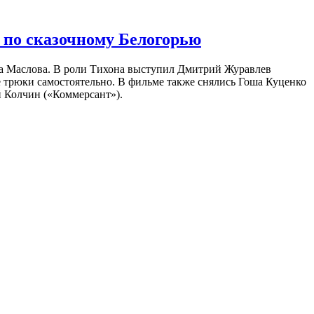
 по сказочному Белогорью
на Маслова. В роли Тихона выступил Дмитрий Журавлев
е трюки самостоятельно. В фильме также снялись Гоша Куценко
 Колчин («Коммерсант»).