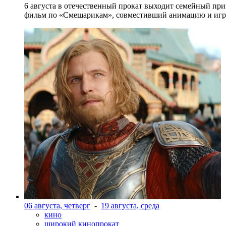
6 августа в отечественный прокат выходит семейный п
фильм по «Смешарикам», совместивший анимацию и игр
06 августа, четверг
-
19 августа, среда
кино
широкий кинопрокат