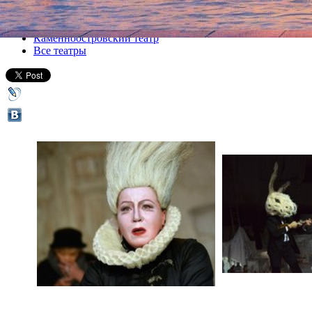
Все спектакли
Каменноостровский театр
Все театры