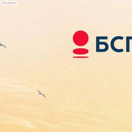
РЕКЛАМА
Афиша Plus
#телегид
Фонтанка.ру
Сегодня:
2026.08.06
16:31
Афиша Plus
кино
спектакли
выставки
концерты
лекции
книги
афиша плюс
новости
+