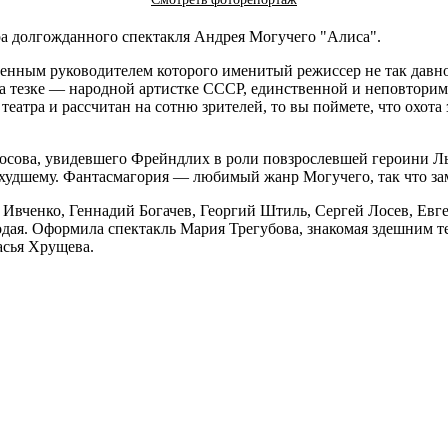
ера долгожданного спектакля Андрея Могучего "Алиса".
енным руководителем которого именитый режиссер не так давно 
на тезке — народной артистке СССР, единственной и неповтори
еатра и рассчитан на сотню зрителей, то вы поймете, что охот
Носова, увидевшего Фрейндлих в роли повзрослевшей героини Л
худшему. Фантасмагория — любимый жанр Могучего, так что зам
 Ивченко, Геннадий Богачев, Георгий Штиль, Сергей Лосев, Евг
одая. Оформила спектакль Мария Трегубова, знакомая здешним 
асья Хрущева.