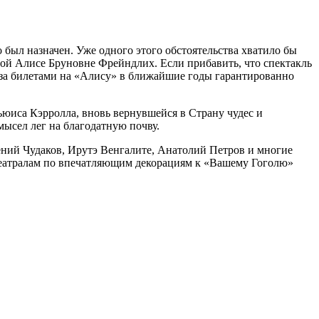
был назначен. Уже одного этого обстоятельства хватило бы
мой Алисе Бруновне Фрейндлих. Если прибавить, что спектакль
а за билетами на «Алису» в ближайшие годы гарантированно
ьюиса Кэрролла, вновь вернувшейся в Страну чудес и
ысел лег на благодатную почву.
ений Чудаков, Ирутэ Венгалите, Анатолий Петров и многие
театралам по впечатляющим декорациям к «Вашему Гоголю»