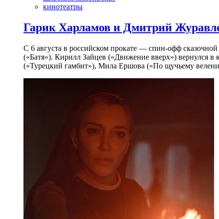
кинотеатры
Гарик Харламов и Дмитрий Журавлев
С 6 августа в российском прокате — спин-офф сказочно
(«Батя»). Кирилл Зайцев («Движение вверх») вернулся в
(«Турецкий гамбит»), Мила Ершова («По щучьему велени