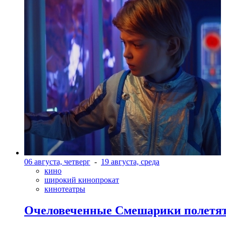
06 августа, четверг
-
19 августа, среда
кино
широкий кинопрокат
кинотеатры
Очеловеченные Смешарики полетят