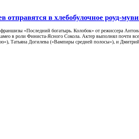
 отправятся в хлебобулочное роуд-муви
й франшизы «Последний богатырь. Колобок» от режиссера Анто
 камео в роли Финиста-Ясного Сокола. Актер выполнял почти вс
ю»), Татьяна Догилева («Вампиры средней полосы»), и Дмитрий