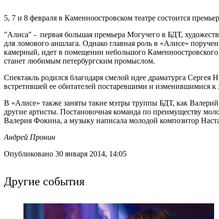
5, 7 и 8 февраля в Каменноостровском театре состоится премь
"Алиса" - первая большая премьера Могучего в БДТ, художеств
для ломового аншлага. Однако главная роль в «Алисе» поруче
камерный, идет в помещении небольшого Каменноостровского т
станет любимым петербургским промыслом.
Спектакль родился благодаря смелой идее драматурга Сергея 
встретившей ее обитателей постаревшими и изменившимися к 
В «Алисе» также заняты такие мэтры труппы БДТ, как Валерий
другие артисты. Постановочная команда по преимуществу мол
Валерия Фокина, а музыку написала молодой композитор Наст
Андрей Пронин
Опубликовано 30 января 2014, 14:05
Другие события