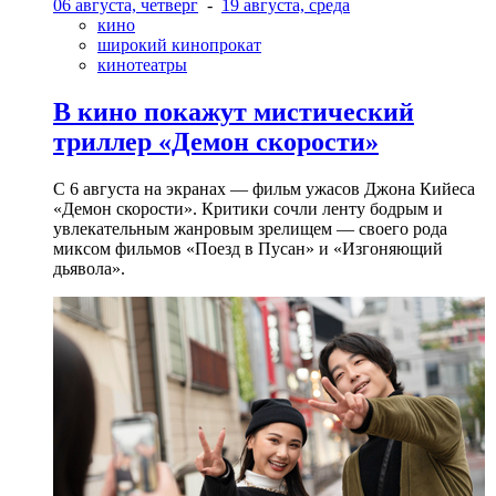
06 августа, четверг
-
19 августа, среда
кино
широкий кинопрокат
кинотеатры
В кино покажут мистический
триллер «Демон скорости»
С 6 августа на экранах — фильм ужасов Джона Кийеса
«Демон скорости». Критики сочли ленту бодрым и
увлекательным жанровым зрелищeм — своего рода
миксом фильмов «Поезд в Пусан» и «Изгоняющий
дьявола».