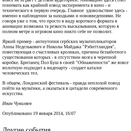
понимать как крайний извод эксперимента в кино - и
технического в первую очередь. Главное удовольствие здесь -
именно в наблюдении за находками и нововведениями. Не
говоря уже о том, что просто в виду короткого формата в
анимации возможна та резкость высказывания, которую в
полном метре и игровом кино никто себе не позволит.
Яркий пример - антиутопия сербских мультипликаторов
Анны Неделькович и Николы Майдака "Рэбиттландия",
повествующая о счастливых кроликах, причина беззаботного
существования которых - в отсутствии мозга в черепной
коробке. Британец Пол Буш в своей "Обнаженности" же вовсе
вплотную подходит к видеоарту - создает каталог
человеческих тел.
В общем, Лондонский фестиваль - правда неплохой повод
пойти на мультики, а оказаться в цитадели современного
искусства.
Иван Чувиляев
Опубликовано 19 января 2014, 16:07
Другие события