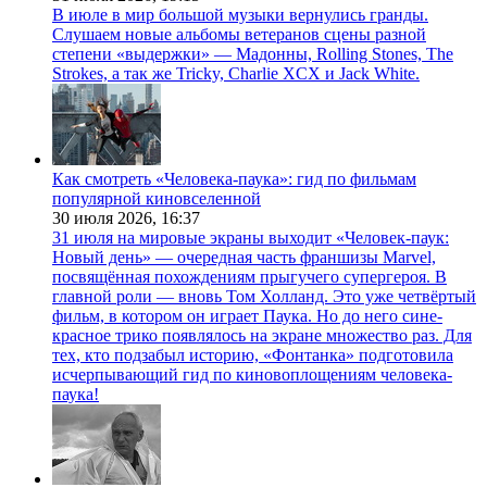
В июле в мир большой музыки вернулись гранды.
Слушаем новые альбомы ветеранов сцены разной
степени «выдержки» — Мадонны, Rolling Stones, The
Strokes, а так же Tricky, Charlie XCX и Jack White.
Как смотреть «Человека-паука»: гид по фильмам
популярной киновселенной
30 июля 2026,
16:37
31 июля на мировые экраны выходит «Человек-паук:
Новый день» — очередная часть франшизы Marvel,
посвящённая похождениям прыгучего супергероя. В
главной роли — вновь Том Холланд. Это уже четвёртый
фильм, в котором он играет Паука. Но до него сине-
красное трико появлялось на экране множество раз. Для
тех, кто подзабыл историю, «Фонтанка» подготовила
исчерпывающий гид по киновоплощениям человека-
паука!