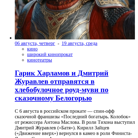
06 августа, четверг
-
19 августа, среда
кино
широкий кинопрокат
кинотеатры
Гарик Харламов и Дмитрий
Журавлев отправятся в
хлебобулочное роуд-муви по
сказочному Белогорью
С 6 августа в российском прокате — спин-офф
сказочной франшизы «Последний богатырь. Колобок»
от режиссера Антона Маслова. В роли Тихона выступил
Дмитрий Журавлев («Батя»). Кирилл Зайцев
(«Движение вверх») вернулся в камео в роли Финиста-