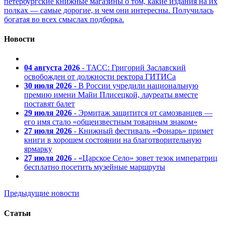
петербургские книжные магазины о том, какие издания на их
полках — самые дорогие, и чем они интересны. Получилась
богатая во всех смыслах подборка.
Новости
04 августа 2026
- ТАСС: Григорий Заславский
освобожден от должности ректора ГИТИСа
30 июля 2026
- В России учредили национальную
премию имени Майи Плисецкой, лауреаты вместе
поставят балет
29 июля 2026
- Эрмитаж защитится от самозванцев —
его имя стало «общеизвестным товарным знаком»
27 июля 2026
- Книжный фестиваль «Фонарь» примет
книги в хорошем состоянии на благотворительную
ярмарку
27 июля 2026
- «Царское Село» зовет тезок императриц
бесплатно посетить музейные маршруты
Предыдущие новости
Статьи