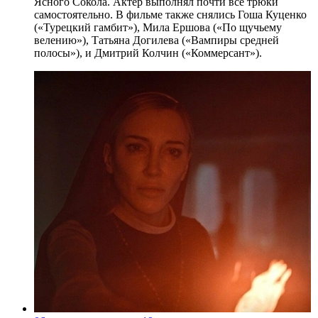
Ясного Сокола. Актер выполнял почти все трюки
самостоятельно. В фильме также снялись Гоша Куценко
(«Турецкий гамбит»), Мила Ершова («По щучьему
велению»), Татьяна Догилева («Вампиры средней
полосы»), и Дмитрий Колчин («Коммерсант»).