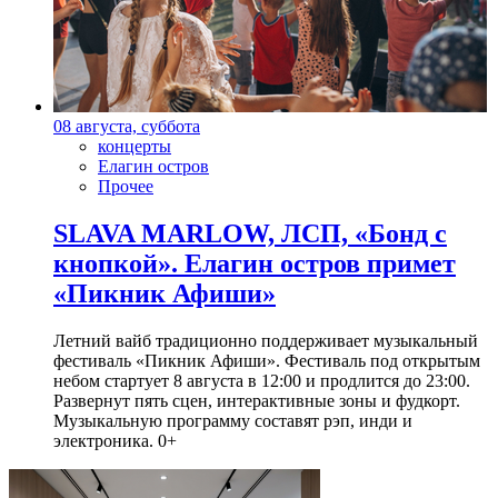
08 августа, суббота
концерты
Елагин остров
Прочее
SLAVA MARLOW, ЛСП, «Бонд с
кнопкой». Елагин остров примет
«Пикник Афиши»
Летний вайб традиционно поддерживает музыкальный
фестиваль «Пикник Афиши». Фестиваль под открытым
небом стартует 8 августа в 12:00 и продлится до 23:00.
Развернут пять сцен, интерактивные зоны и фудкорт.
Музыкальную программу составят рэп, инди и
электроника. 0+