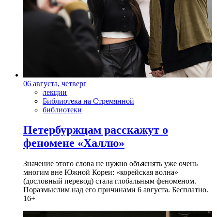
06 августа, четверг
лекции
Библиотека на Стремянной
библиотеки
Петербуржцам расскажут о
феномене «Халлю»
Значение этого слова не нужно объяснять уже очень
многим вне Южной Кореи: «корейская волна»
(дословный перевод) стала глобальным феноменом.
Поразмыслим над его причинами 6 августа. Бесплатно.
16+