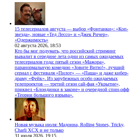
15 телесериалов августа — выбор «Фонтанки»: «Коп-
звезда», новые «Тед Лессо» и «Джек Ричер»,
«Одержимость»
02 августа 2026,
18:53
Кто бы мог подумать, что российский стриминг
вывалит в середине лета одни из самых ожидаемых
телесериалов года: пятый сезон «Мажора»,
паранормальную комедию «Зовите Витю!», лучший
сериал с фестиваля «Пилот» — «Паша» и даже кибер-
драму «Фейк». Из зарубежных особо ожидаемых
телепроектов — третий сезон сай-фая «Укрытие»,
приквел «Блондинки в законе» и очередной спин-офф
«Теории большого взрыва».
Новая музыка июля: Мадонна, Rolling Stones, Tricky,
Charli XCX и не только
31 июля 2026,
19:15