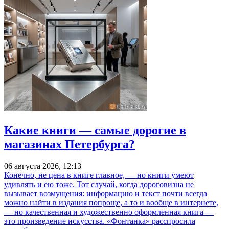
Какие книги — самые дорогие в
магазинах Петербурга?
06 августа 2026, 12:13
Конечно, не цена в книге главное, — но книги умеют
удивлять и ею тоже. Тот случай, когда дороговизна не
вызывает возмущения: информацию и текст почти всегда
можно найти в издания попроще, а то и вообще в интернете,
— но качественная и художественно оформленная книга —
это произведение искусства. «Фонтанка» расспросила