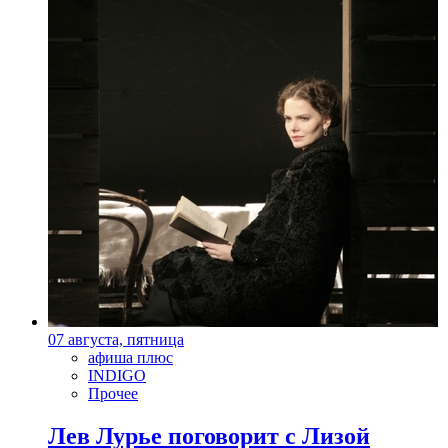
07 августа, пятница
афиша плюс
INDIGO
Прочее
Лев Лурье поговорит с Лизой