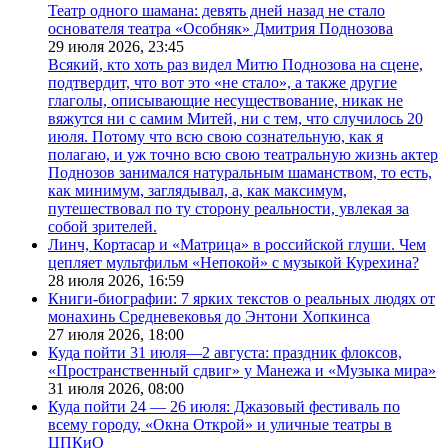
Театр одного шамана: девять дней назад не стало
основателя театра «Особняк» Дмитрия Поднозова
29 июля 2026,
23:45
Всякий, кто хоть раз видел Митю Поднозова на сцене,
подтвердит, что вот это «не стало», а также другие
глаголы, описывающие несуществование, никак не
вяжутся ни с самим Митей, ни с тем, что случилось 20
июля. Потому что всю свою сознательную, как я
полагаю, и уж точно всю свою театральную жизнь актер
Поднозов занимался натуральным шаманством, то есть,
как минимум, заглядывал, а, как максимум,
путешествовал по ту сторону реальности, увлекая за
собой зрителей.
Линч, Кортасар и «Матрица» в российской глуши. Чем
цепляет мультфильм «Непокой» с музыкой Курехина?
28 июля 2026,
16:59
Книги-биографии: 7 ярких текстов о реальных людях от
монахинь Средневековья до Энтони Хопкинса
27 июля 2026,
18:00
Куда пойти 31 июля—2 августа: праздник флоксов,
«Пространственный сдвиг» у Манежа и «Музыка мира»
31 июля 2026,
08:00
Куда пойти 24 — 26 июля: Джазовый фестиваль по
всему городу, «Окна Открой» и уличные театры в
ЦПКиО