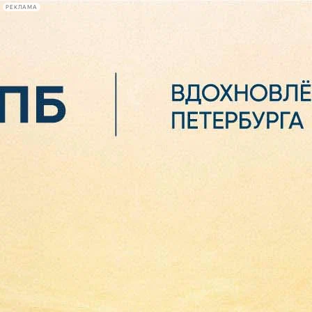
РЕКЛАМА
Афиша Plus
#телегид
Фонтанка.ру
Сегодня:
2026.08.06
19:11
Афиша Plus
кино
спектакли
выставки
концерты
лекции
книги
афиша плюс
новости
+