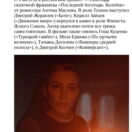
сказочной франшизы «Последний богатырь. Колобок»
от режиссера Антона Маслова. В роли Тихона выступил
Дмитрий Журавлев («Батя»). Кирилл Зайцев
(«Движение вверх») вернулся в камео в роли Финиста-
Ясного Сокола. Актер выполнял почти все трюки
самостоятельно. В фильме также снялись Гоша Куценко
(«Турецкий гамбит»), Мила Ершова («По щучьему
велению»), Татьяна Догилева («Вампиры средней
полосы»), и Дмитрий Колчин («Коммерсант»).