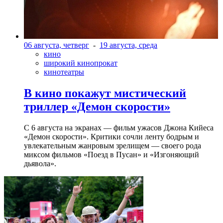
06 августа, четверг
-
19 августа, среда
кино
широкий кинопрокат
кинотеатры
В кино покажут мистический
триллер «Демон скорости»
С 6 августа на экранах — фильм ужасов Джона Кийеса
«Демон скорости». Критики сочли ленту бодрым и
увлекательным жанровым зрелищeм — своего рода
миксом фильмов «Поезд в Пусан» и «Изгоняющий
дьявола».