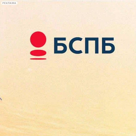
РЕКЛАМА
Афиша Plus
#телегид
Фонтанка.ру
Сегодня:
2026.08.09
15:54
Афиша Plus
кино
спектакли
выставки
концерты
лекции
книги
афиша плюс
новости
+