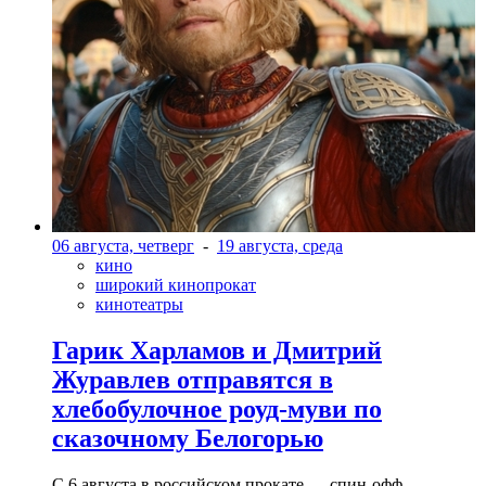
06 августа, четверг
-
19 августа, среда
кино
широкий кинопрокат
кинотеатры
Гарик Харламов и Дмитрий
Журавлев отправятся в
хлебобулочное роуд-муви по
сказочному Белогорью
С 6 августа в российском прокате — спин-офф