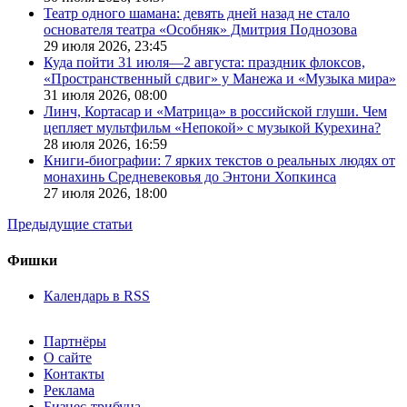
Театр одного шамана: девять дней назад не стало
основателя театра «Особняк» Дмитрия Поднозова
29 июля 2026,
23:45
Куда пойти 31 июля—2 августа: праздник флоксов,
«Пространственный сдвиг» у Манежа и «Музыка мира»
31 июля 2026,
08:00
Линч, Кортасар и «Матрица» в российской глуши. Чем
цепляет мультфильм «Непокой» с музыкой Курехина?
28 июля 2026,
16:59
Книги-биографии: 7 ярких текстов о реальных людях от
монахинь Средневековья до Энтони Хопкинса
27 июля 2026,
18:00
Предыдущие статьи
Фишки
Календарь в RSS
Партнёры
О сайте
Контакты
Реклама
Бизнес-трибуна