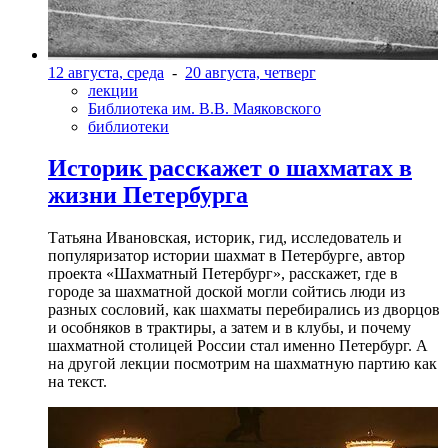
12 августа, среда
-
20 августа, четверг
лекции
Библиотека им. В.В. Маяковского
библиотеки
Историк расскажет о шахматах в
жизни Петербурга
Татьяна Ивановская, историк, гид, исследователь и
популяризатор истории шахмат в Петербурге, автор
проекта «Шахматный Петербург», расскажет, где в
городе за шахматной доской могли сойтись люди из
разных сословий, как шахматы перебирались из дворцов
и особняков в трактиры, а затем и в клубы, и почему
шахматной столицей России стал именно Петербург. А
на другой лекции посмотрим на шахматную партию как
на текст.