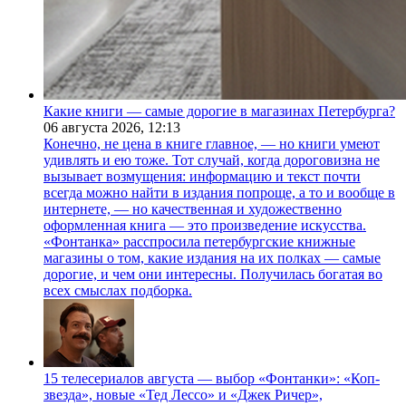
Какие книги — самые дорогие в магазинах Петербурга?
06 августа 2026,
12:13
Конечно, не цена в книге главное, — но книги умеют
удивлять и ею тоже. Тот случай, когда дороговизна не
вызывает возмущения: информацию и текст почти
всегда можно найти в издания попроще, а то и вообще в
интернете, — но качественная и художественно
оформленная книга — это произведение искусства.
«Фонтанка» расспросила петербургские книжные
магазины о том, какие издания на их полках — самые
дорогие, и чем они интересны. Получилась богатая во
всех смыслах подборка.
15 телесериалов августа — выбор «Фонтанки»: «Коп-
звезда», новые «Тед Лессо» и «Джек Ричер»,