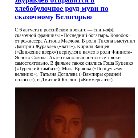
Журавлев отправятся в
хлебобулочное роуд-муви по
сказочному Белогорью
С 6 августа в российском прокате — спин-офф
сказочной франшизы «Последний богатырь. Колобок»
от режиссера Антона Маслова. В роли Тихона выступил
Дмитрий Журавлев («Батя»). Кирилл Зайцев
(«Движение вверх») вернулся в камео в роли Финиста-
Ясного Сокола. Актер выполнял почти все трюки
самостоятельно. В фильме также снялись Гоша Куценко
(«Турецкий гамбит»), Мила Ершова («По щучьему
велению»), Татьяна Догилева («Вампиры средней
полосы»), и Дмитрий Колчин («Коммерсант»).