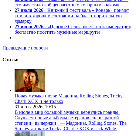
его имя стало «общеизвестным товарным знаком»
27 июля 2026
- Книжный фестиваль «Фонарь» примет
книги в хорошем состоянии на благотворительную
ярмарку
27 июля 2026
- «Царское Село» зовет тезок императриц
бесплатно посетить музейные маршруты
Предыдущие новости
Статьи
Новая музыка июля: Мадонна, Rolling Stones, Tricky,
Charli XCX и не только
31 июля 2026,
19:15
В июле в мир большой музыки вернулись гранды.
Слушаем новые альбомы ветеранов сцены разной
степени «выдержки» — Мадонны, Rolling Stones, The
Strokes, а так же Tricky, Charlie XCX и Jack White.