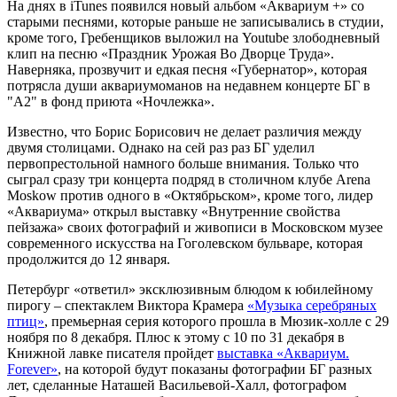
На днях в iTunes появился новый альбом «Аквариум +» со
старыми песнями, которые раньше не записывались в студии,
кроме того, Гребенщиков выложил на Youtube злободневный
клип на песню «Праздник Урожая Во Дворце Труда».
Наверняка, прозвучит и едкая песня «Губернатор», которая
потрясла души аквариумоманов на недавнем концерте БГ в
"А2" в фонд приюта «Ночлежка».
Известно, что Борис Борисович не делает различия между
двумя столицами. Однако на сей раз раз БГ уделил
первопрестольной намного больше внимания. Только что
сыграл сразу три концерта подряд в столичном клубе Arena
Moskow против одного в «Октябрьском», кроме того, лидер
«Аквариума» открыл выставку «Внутренние свойства
пейзажа» своих фотографий и живописи в Московском музее
современного искусства на Гоголевском бульваре, которая
продолжится до 12 января.
Петербург «ответил» эксклюзивным блюдом к юбилейному
пирогу – спектаклем Виктора Крамера
«Музыка серебряных
птиц»
, премьерная серия которого прошла в Мюзик-холле с 29
ноября по 8 декабря. Плюс к этому с 10 по 31 декабря в
Книжной лавке писателя пройдет
выставка «Аквариум.
Forever»
, на которой будут показаны фотографии БГ разных
лет, сделанные Наташей Васильевой-Халл, фотографом