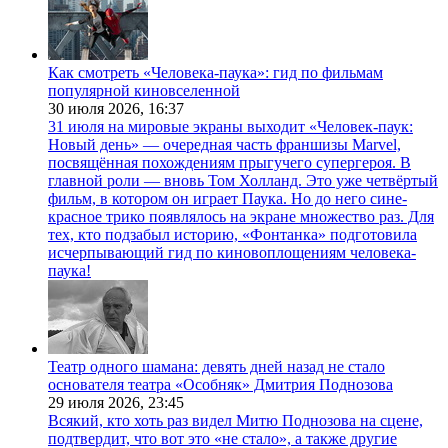
Как смотреть «Человека-паука»: гид по фильмам
популярной киновселенной
30 июля 2026,
16:37
31 июля на мировые экраны выходит «Человек-паук:
Новый день» — очередная часть франшизы Marvel,
посвящённая похождениям прыгучего супергероя. В
главной роли — вновь Том Холланд. Это уже четвёртый
фильм, в котором он играет Паука. Но до него сине-
красное трико появлялось на экране множество раз. Для
тех, кто подзабыл историю, «Фонтанка» подготовила
исчерпывающий гид по киновоплощениям человека-
паука!
Театр одного шамана: девять дней назад не стало
основателя театра «Особняк» Дмитрия Поднозова
29 июля 2026,
23:45
Всякий, кто хоть раз видел Митю Поднозова на сцене,
подтвердит, что вот это «не стало», а также другие