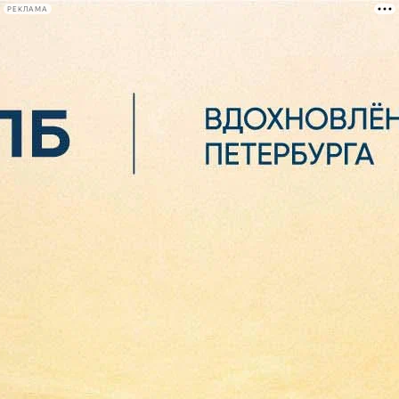
РЕКЛАМА
Афиша Plus
#телегид
Фонтанка.ру
Сегодня:
2026.08.06
02:57
Афиша Plus
кино
спектакли
выставки
концерты
лекции
книги
афиша плюс
новости
+