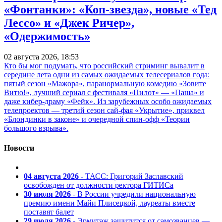
«Фонтанки»: «Коп-звезда», новые «Тед
Лессо» и «Джек Ричер»,
«Одержимость»
02 августа 2026, 18:53
Кто бы мог подумать, что российский стриминг вывалит в
середине лета одни из самых ожидаемых телесериалов года:
пятый сезон «Мажора», паранормальную комедию «Зовите
Витю!», лучший сериал с фестиваля «Пилот» — «Паша» и
даже кибер-драму «Фейк». Из зарубежных особо ожидаемых
телепроектов — третий сезон сай-фая «Укрытие», приквел
«Блондинки в законе» и очередной спин-офф «Теории
большого взрыва».
Новости
04 августа 2026
- ТАСС: Григорий Заславский
освобожден от должности ректора ГИТИСа
30 июля 2026
- В России учредили национальную
премию имени Майи Плисецкой, лауреаты вместе
поставят балет
29 июля 2026
- Эрмитаж защитится от самозванцев —