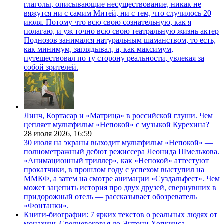
глаголы, описывающие несуществование, никак не
вяжутся ни с самим Митей, ни с тем, что случилось 20
июля. Потому что всю свою сознательную, как я
полагаю, и уж точно всю свою театральную жизнь актер
Поднозов занимался натуральным шаманством, то есть,
как минимум, заглядывал, а, как максимум,
путешествовал по ту сторону реальности, увлекая за
собой зрителей.
Линч, Кортасар и «Матрица» в российской глуши. Чем
цепляет мультфильм «Непокой» с музыкой Курехина?
28 июля 2026,
16:59
30 июля на экраны выходит мультфильм «Непокой» —
полнометражный дебют режиссера Леонида Шмелькова.
«Анимационный триллер», как «Непокой» аттестуют
прокатчики, в прошлом году с успехом выступил на
ММКФ, а затем на смотре анимации «Суздальфест». Чем
может зацепить история про двух друзей, свернувших в
придорожный отель — рассказывает обозреватель
«Фонтанки».
Книги-биографии: 7 ярких текстов о реальных людях от
монахинь Средневековья до Энтони Хопкинса