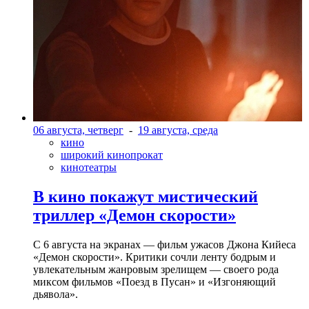
06 августа, четверг
-
19 августа, среда
кино
широкий кинопрокат
кинотеатры
В кино покажут мистический
триллер «Демон скорости»
С 6 августа на экранах — фильм ужасов Джона Кийеса
«Демон скорости». Критики сочли ленту бодрым и
увлекательным жанровым зрелищeм — своего рода
миксом фильмов «Поезд в Пусан» и «Изгоняющий
дьявола».