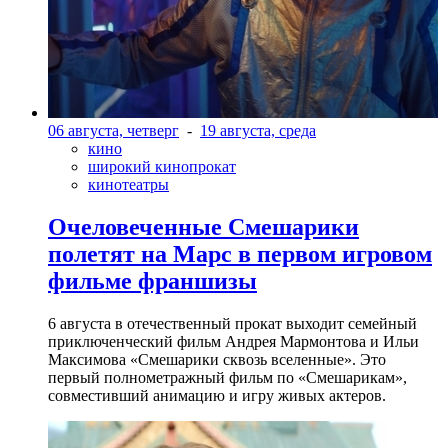
06 августа, четверг
-
19 августа, среда
кино
широкий кинопрокат
кинотеатры
Очеловеченные Смешарики
полетят на Марс в первом игровом
фильме франшизы
6 августа в отечественный прокат выходит семейный
приключенческий фильм Андрея Мармонтова и Ильи
Максимова «Смешарики сквозь вселенные». Это
первый полнометражный фильм по «Смешарикам»,
совместивший анимацию и игру живых актеров.