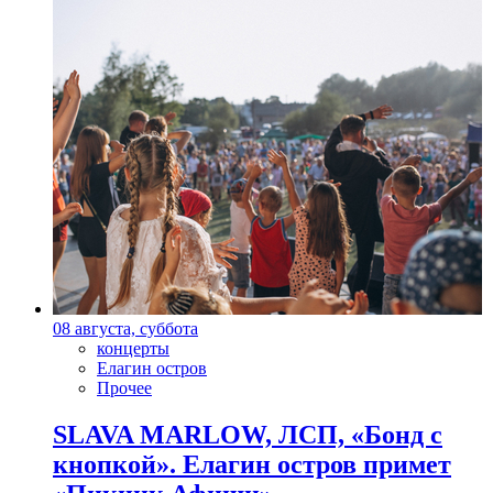
08 августа, суббота
концерты
Елагин остров
Прочее
SLAVA MARLOW, ЛСП, «Бонд с
кнопкой». Елагин остров примет