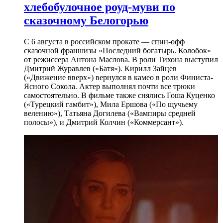
хлебобулочное роуд-муви по
сказочному Белогорью
С 6 августа в российском прокате — спин-офф
сказочной франшизы «Последний богатырь. Колобок»
от режиссера Антона Маслова. В роли Тихона выступил
Дмитрий Журавлев («Батя»). Кирилл Зайцев
(«Движение вверх») вернулся в камео в роли Финиста-
Ясного Сокола. Актер выполнял почти все трюки
самостоятельно. В фильме также снялись Гоша Куценко
(«Турецкий гамбит»), Мила Ершова («По щучьему
велению»), Татьяна Догилева («Вампиры средней
полосы»), и Дмитрий Колчин («Коммерсант»).