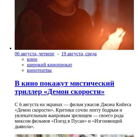
06 августа, четверг
-
19 августа, среда
кино
широкий кинопрокат
кинотеатры
В кино покажут мистический
триллер «Демон скорости»
С 6 августа на экранах — фильм ужасов Джона Кийеса
«Демон скорости». Критики сочли ленту бодрым и
увлекательным жанровым зрелищeм — своего рода
миксом фильмов «Поезд в Пусан» и «Изгоняющий
дьявола».