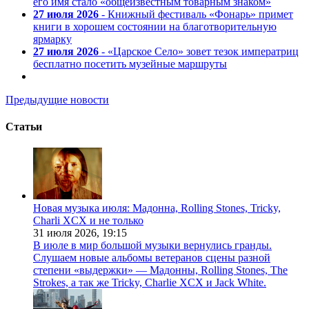
его имя стало «общеизвестным товарным знаком»
27 июля 2026
- Книжный фестиваль «Фонарь» примет
книги в хорошем состоянии на благотворительную
ярмарку
27 июля 2026
- «Царское Село» зовет тезок императриц
бесплатно посетить музейные маршруты
Предыдущие новости
Статьи
Новая музыка июля: Мадонна, Rolling Stones, Tricky,
Charli XCX и не только
31 июля 2026,
19:15
В июле в мир большой музыки вернулись гранды.
Слушаем новые альбомы ветеранов сцены разной
степени «выдержки» — Мадонны, Rolling Stones, The
Strokes, а так же Tricky, Charlie XCX и Jack White.