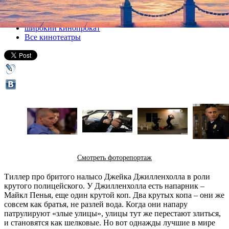
Все кино
широкий кинопрокат
Все кинотеатры
Смотреть фоторепортаж
Тиллер про бритого налысо Джейка Джилленхолла в роли
крутого полицейского. У Джилленхолла есть напарник –
Майкл Пенья, еще один крутой коп. Два крутых копа – они же
совсем как братья, не разлей вода. Когда они напару
патрулируют «злые улицы», улицы тут же перестают злиться,
и становятся как шелковые. Но вот однажды лучшие в мире