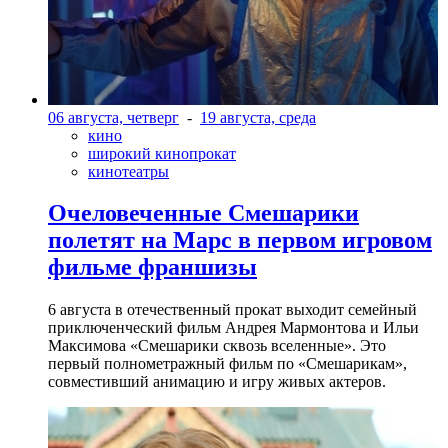
06 августа, четверг
-
19 августа, среда
кино
широкий кинопрокат
кинотеатры
Очеловеченные Смешарики
полетят на Марс в первом игровом
фильме франшизы
6 августа в отечественный прокат выходит семейный
приключенческий фильм Андрея Мармонтова и Ильи
Максимова «Смешарики сквозь вселенные». Это
первый полнометражный фильм по «Смешарикам»,
совместивший анимацию и игру живых актеров.