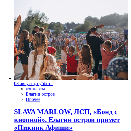
08 августа, суббота
концерты
Елагин остров
Прочее
SLAVA MARLOW, ЛСП, «Бонд с
кнопкой». Елагин остров примет
«Пикник Афиши»