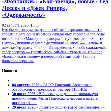
«Фонтанки»: «Коп-звезда», новые «Тед
Лессо» и «Джек Ричер»,
«Одержимость»
02 августа 2026, 18:53
Кто бы мог подумать, что российский стриминг вывалит в
середине лета одни из самых ожидаемых телесериалов года:
пятый сезон «Мажора», паранормальную комедию «Зовите
Витю!», лучший сериал с фестиваля «Пилот» — «Паша» и
даже кибер-драму «Фейк». Из зарубежных особо ожидаемых
телепроектов — третий сезон сай-фая «Укрытие», приквел
«Блондинки в законе» и очередной спин-офф «Теории
большого взрыва».
Новости
04 августа 2026
- ТАСС: Григорий Заславский
освобожден от должности ректора ГИТИСа
30 июля 2026
- В России учредили национальную
премию имени Майи Плисецкой, лауреаты вместе
поставят балет
29 июля 2026
- Эрмитаж защитится от самозванцев —