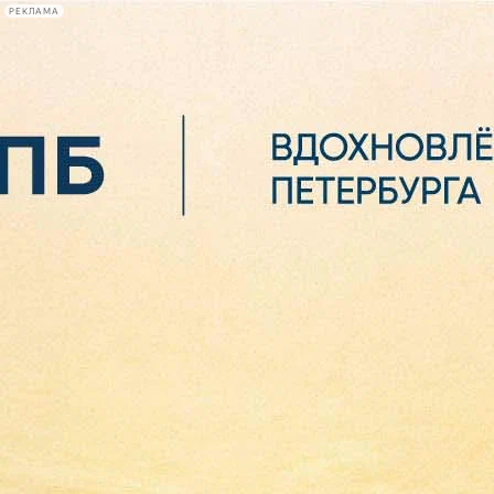
РЕКЛАМА
Афиша Plus
#телегид
Фонтанка.ру
Сегодня:
2026.08.06
11:04
Афиша Plus
кино
спектакли
выставки
концерты
лекции
книги
афиша плюс
новости
+