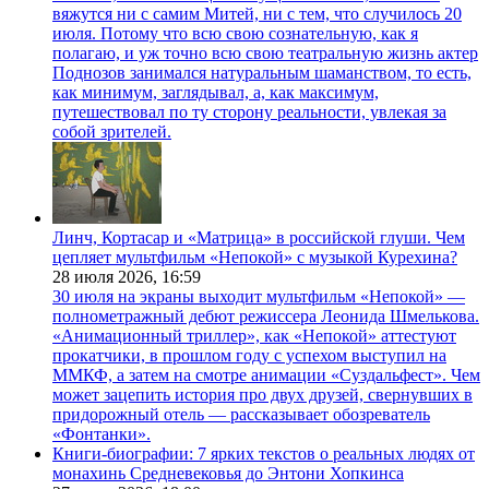
вяжутся ни с самим Митей, ни с тем, что случилось 20
июля. Потому что всю свою сознательную, как я
полагаю, и уж точно всю свою театральную жизнь актер
Поднозов занимался натуральным шаманством, то есть,
как минимум, заглядывал, а, как максимум,
путешествовал по ту сторону реальности, увлекая за
собой зрителей.
Линч, Кортасар и «Матрица» в российской глуши. Чем
цепляет мультфильм «Непокой» с музыкой Курехина?
28 июля 2026,
16:59
30 июля на экраны выходит мультфильм «Непокой» —
полнометражный дебют режиссера Леонида Шмелькова.
«Анимационный триллер», как «Непокой» аттестуют
прокатчики, в прошлом году с успехом выступил на
ММКФ, а затем на смотре анимации «Суздальфест». Чем
может зацепить история про двух друзей, свернувших в
придорожный отель — рассказывает обозреватель
«Фонтанки».
Книги-биографии: 7 ярких текстов о реальных людях от
монахинь Средневековья до Энтони Хопкинса