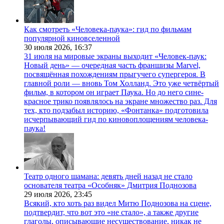
Как смотреть «Человека-паука»: гид по фильмам
популярной киновселенной
30 июля 2026,
16:37
31 июля на мировые экраны выходит «Человек-паук:
Новый день» — очередная часть франшизы Marvel,
посвящённая похождениям прыгучего супергероя. В
главной роли — вновь Том Холланд. Это уже четвёртый
фильм, в котором он играет Паука. Но до него сине-
красное трико появлялось на экране множество раз. Для
тех, кто подзабыл историю, «Фонтанка» подготовила
исчерпывающий гид по киновоплощениям человека-
паука!
Театр одного шамана: девять дней назад не стало
основателя театра «Особняк» Дмитрия Поднозова
29 июля 2026,
23:45
Всякий, кто хоть раз видел Митю Поднозова на сцене,
подтвердит, что вот это «не стало», а также другие
глаголы, описывающие несуществование, никак не