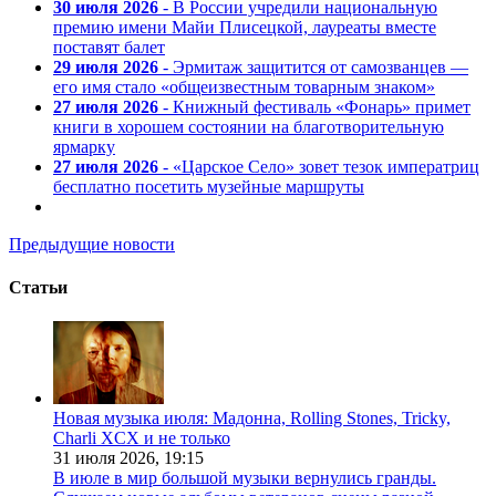
30 июля 2026
- В России учредили национальную
премию имени Майи Плисецкой, лауреаты вместе
поставят балет
29 июля 2026
- Эрмитаж защитится от самозванцев —
его имя стало «общеизвестным товарным знаком»
27 июля 2026
- Книжный фестиваль «Фонарь» примет
книги в хорошем состоянии на благотворительную
ярмарку
27 июля 2026
- «Царское Село» зовет тезок императриц
бесплатно посетить музейные маршруты
Предыдущие новости
Статьи
Новая музыка июля: Мадонна, Rolling Stones, Tricky,
Charli XCX и не только
31 июля 2026,
19:15
В июле в мир большой музыки вернулись гранды.