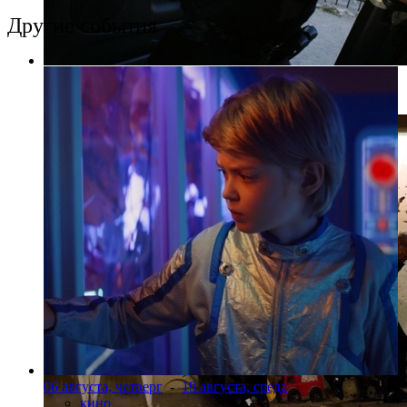
Другие события
Фото: kinopoisk.ru
06 августа, четверг
-
19 августа, среда
кино