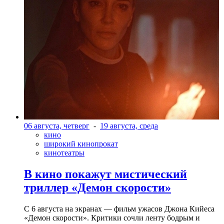
06 августа, четверг
-
19 августа, среда
кино
широкий кинопрокат
кинотеатры
В кино покажут мистический
триллер «Демон скорости»
С 6 августа на экранах — фильм ужасов Джона Кийеса
«Демон скорости». Критики сочли ленту бодрым и