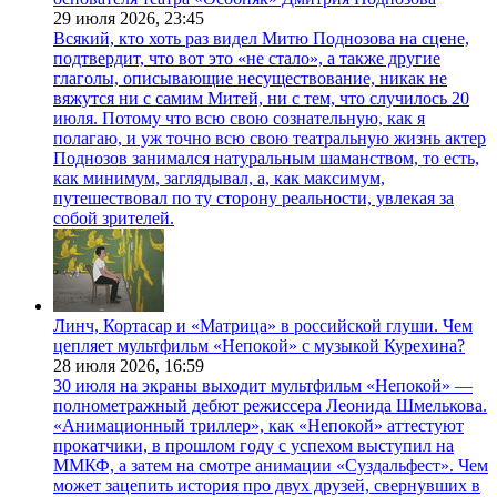
29 июля 2026,
23:45
Всякий, кто хоть раз видел Митю Поднозова на сцене,
подтвердит, что вот это «не стало», а также другие
глаголы, описывающие несуществование, никак не
вяжутся ни с самим Митей, ни с тем, что случилось 20
июля. Потому что всю свою сознательную, как я
полагаю, и уж точно всю свою театральную жизнь актер
Поднозов занимался натуральным шаманством, то есть,
как минимум, заглядывал, а, как максимум,
путешествовал по ту сторону реальности, увлекая за
собой зрителей.
Линч, Кортасар и «Матрица» в российской глуши. Чем
цепляет мультфильм «Непокой» с музыкой Курехина?
28 июля 2026,
16:59
30 июля на экраны выходит мультфильм «Непокой» —
полнометражный дебют режиссера Леонида Шмелькова.
«Анимационный триллер», как «Непокой» аттестуют
прокатчики, в прошлом году с успехом выступил на
ММКФ, а затем на смотре анимации «Суздальфест». Чем
может зацепить история про двух друзей, свернувших в