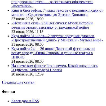
придорожный отель — рассказывает обозреватель
«Фонтанки».
Книги-биографии: 7 ярких текстов о реальных людях от
монахинь Средневековья до Энтони Хопкинса
27 июля 2026,
18:00
«Испания в огне» и 90 лет спустя: Музей истории
религии открыл выставку о гражданской войне
23 июля 2026,
11:18
Куда пойти 31 июля—2 августа: праздник флоксов,
«Пространственный сдвиг» у Манежа и «Музыка мира»
31 июля 2026,
08:00
Куда пойти 24 — 26 июля: Джазовый фестиваль по
всему городу, «Окна Открой» и уличные театры в
ЦПКиО
24 июля 2026,
08:00
На греческом фронте без перемен. Какой получилась
«Одиссея» Кристофера Нолана
20 июля 2026,
12:59
Предыдущие статьи
Фишки
Календарь в RSS