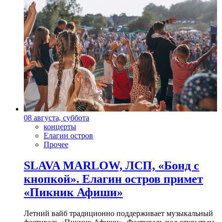
08 августа, суббота
концерты
Елагин остров
Прочее
SLAVA MARLOW, ЛСП, «Бонд с
кнопкой». Елагин остров примет
«Пикник Афиши»
Летний вайб традиционно поддерживает музыкальный