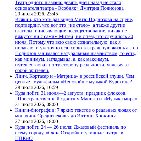
Театр одного шамана: девять дней назад не стало
основателя театра «Особняк» Дмитрия Поднозова
29 июля 2026,
23:45
Всякий, кто хоть раз видел Митю Поднозова на сцене,
подтвердит, что вот это «не стало», а также другие
глаголы, описывающие несуществование, никак не
вяжутся ни с самим Митей, ни с тем, что случилось 20
июля. Потому что всю свою сознательную, как я
полагаю, и уж точно всю свою театральную жизнь актер
Поднозов занимался натуральным шаманством, то есть,
как минимум, заглядывал, а, как максимум,
путешествовал по ту сторону реальности, увлекая за
собой зрителей.
Линч, Кортасар и «Матрица» в российской глуши. Чем
цепляет мультфильм «Непокой» с музыкой Курехина?
28 июля 2026,
16:59
Куда пойти 31 июля—2 августа: праздник флоксов,
«Пространственный сдвиг» у Манежа и «Музыка мира»
31 июля 2026,
08:00
Книги-биографии: 7 ярких текстов о реальных людях от
монахинь Средневековья до Энтони Хопкинса
27 июля 2026,
18:00
Куда пойти 24 — 26 июля: Джазовый фестиваль по
всему городу, «Окна Открой» и уличные театры в
ЦПКиО