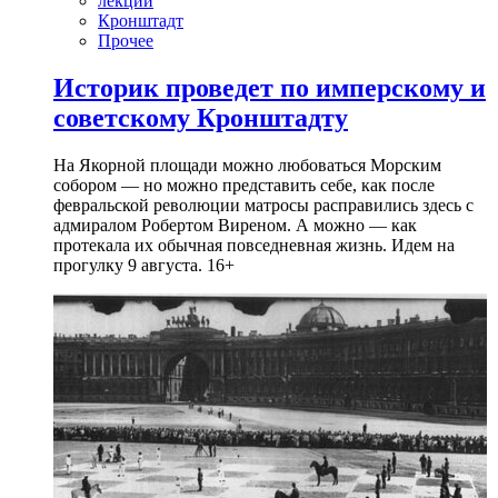
лекции
Кронштадт
Прочее
Историк проведет по имперскому и
советскому Кронштадту
На Якорной площади можно любоваться Морским
собором — но можно представить себе, как после
февральской революции матросы расправились здесь с
адмиралом Робертом Виреном. А можно — как
протекала их обычная повседневная жизнь. Идем на
прогулку 9 августа. 16+