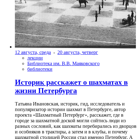
12 августа, среда
-
20 августа, четверг
лекции
Библиотека им. В.В. Маяковского
библиотеки
Историк расскажет о шахматах в
жизни Петербурга
Татьяна Ивановская, историк, гид, исследователь и
популяризатор истории шахмат в Петербурге, автор
проекта «Шахматный Петербург», расскажет, где в
городе за шахматной доской могли сойтись люди из
разных сословий, как шахматы перебирались из дворцов
и особняков в трактиры, а затем и в клубы, и почему
шахматной столицей России стал именно Петербург. А