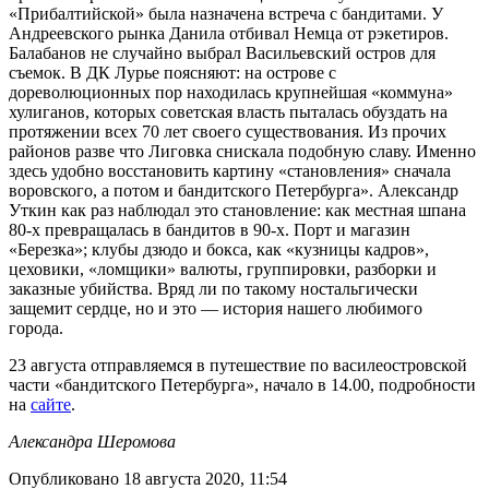
«Прибалтийской» была назначена встреча с бандитами. У
Андреевского рынка Данила отбивал Немца от рэкетиров.
Балабанов не случайно выбрал Васильевский остров для
съемок. В ДК Лурье поясняют: на острове с
дореволюционных пор находилась крупнейшая «коммуна»
хулиганов, которых советская власть пыталась обуздать на
протяжении всех 70 лет своего существования. Из прочих
районов разве что Лиговка снискала подобную славу. Именно
здесь удобно восстановить картину «становления» сначала
воровского, а потом и бандитского Петербурга». Александр
Уткин как раз наблюдал это становление: как местная шпана
80-х превращалась в бандитов в 90-х. Порт и магазин
«Березка»; клубы дзюдо и бокса, как «кузницы кадров»,
цеховики, «ломщики» валюты, группировки, разборки и
заказные убийства. Вряд ли по такому ностальгически
защемит сердце, но и это — история нашего любимого
города.
23 августа отправляемся в путешествие по василеостровской
части «бандитского Петербурга», начало в 14.00, подробности
на
сайте
.
Александра Шеромова
Опубликовано 18 августа 2020, 11:54