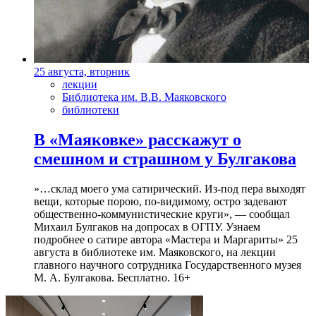
25 августа, вторник
лекции
Библиотека им. В.В. Маяковского
библиотеки
В «Маяковке» расскажут о
смешном и страшном у Булгакова
»…склад моего ума сатирический. Из-под пера выходят
вещи, которые порою, по-видимому, остро задевают
общественно-коммунистические круги», — сообщал
Михаил Булгаков на допросах в ОГПУ. Узнаем
подробнее о сатире автора «Мастера и Маргариты» 25
августа в библиотеке им. Маяковского, на лекции
главного научного сотрудника Государственного музея
М. А. Булгакова. Бесплатно. 16+