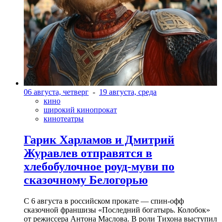
06 августа, четверг
-
19 августа, среда
кино
широкий кинопрокат
кинотеатры
Гарик Харламов и Дмитрий
Журавлев отправятся в
хлебобулочное роуд-муви по
сказочному Белогорью
С 6 августа в российском прокате — спин-офф
сказочной франшизы «Последний богатырь. Колобок»
от режиссера Антона Маслова. В роли Тихона выступил