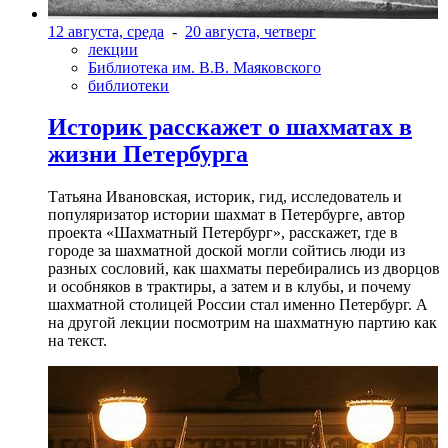
12 августа, среда
-
20 августа, четверг
лекции
Библиотека им. В.В. Маяковского
библиотеки
Историк расскажет о шахматах в
жизни Петербурга
Татьяна Ивановская, историк, гид, исследователь и
популяризатор истории шахмат в Петербурге, автор
проекта «Шахматный Петербург», расскажет, где в
городе за шахматной доской могли сойтись люди из
разных сословий, как шахматы перебирались из дворцов
и особняков в трактиры, а затем и в клубы, и почему
шахматной столицей России стал именно Петербург. А
на другой лекции посмотрим на шахматную партию как
на текст.