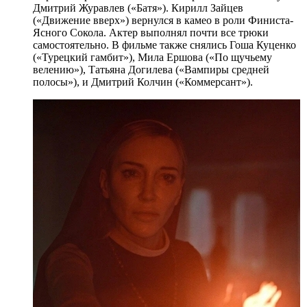
Дмитрий Журавлев («Батя»). Кирилл Зайцев
(«Движение вверх») вернулся в камео в роли Финиста-
Ясного Сокола. Актер выполнял почти все трюки
самостоятельно. В фильме также снялись Гоша Куценко
(«Турецкий гамбит»), Мила Ершова («По щучьему
велению»), Татьяна Догилева («Вампиры средней
полосы»), и Дмитрий Колчин («Коммерсант»).