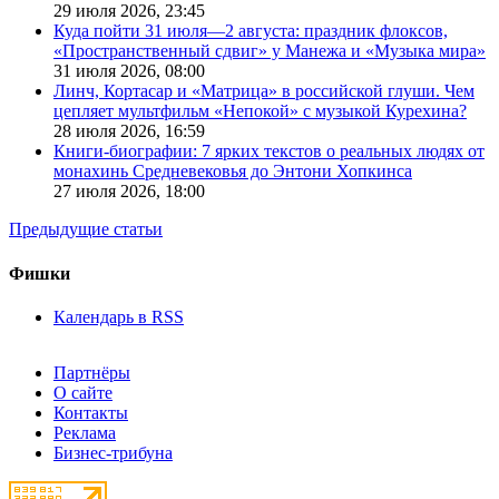
29 июля 2026,
23:45
Куда пойти 31 июля—2 августа: праздник флоксов,
«Пространственный сдвиг» у Манежа и «Музыка мира»
31 июля 2026,
08:00
Линч, Кортасар и «Матрица» в российской глуши. Чем
цепляет мультфильм «Непокой» с музыкой Курехина?
28 июля 2026,
16:59
Книги-биографии: 7 ярких текстов о реальных людях от
монахинь Средневековья до Энтони Хопкинса
27 июля 2026,
18:00
Предыдущие статьи
Фишки
Календарь в RSS
Партнёры
О сайте
Контакты
Реклама
Бизнес-трибуна