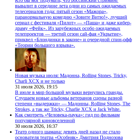
Кто бы мог подумать, что российский стриминг
вывалит в середине лета одни из самых ожидаемых
телесериалов года: пятый сезон «Мажора»,
паранормальную комедию «Зовите Витю!», лучший
сериал с фестиваля «Пилот» — «Паша» и даже кибер-
драму «Фейк». Из зарубежных особо ожидаемых
телепроектов — третий сезон сай-фая «Укрытие»,
приквел «Блондинки в законе» и очередной спин-офф
«Теории большого взрыва».
Новая музыка июля: Мадонна, Rolling Stones, Tricky,
Charli XCX и не только
31 июля 2026,
19:15
В июле в мир большой музыки вернулись гранды.
Слушаем новые альбомы ветеранов сцены разной
степени «выдержки» — Мадонны, Rolling Stones, The
Strokes, а так же Tricky, Charlie XCX и Jack White.
Как смотреть «Человека-паука»: гид по фильмам
популярной киновселенной
30 июля 2026,
16:37
Театр одного шамана: девять дней назад не стало
основателя театра «Особняк» Дмитрия Поднозова