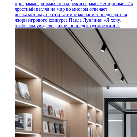
программе фильмы сняты режиссерами-женщинами. Их
яростный взгляд на мир во многом отвечает
высказанному на открытии пожеланию председателя
жюри игрового конкурса Павла Лунгина: «Я хочу,
чтобы мы увидели дикое, непредсказуемое кино».