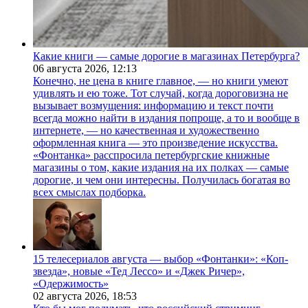
Какие книги — самые дорогие в магазинах Петербурга?
06 августа 2026,
12:13
Конечно, не цена в книге главное, — но книги умеют
удивлять и ею тоже. Тот случай, когда дороговизна не
вызывает возмущения: информацию и текст почти
всегда можно найти в издания попроще, а то и вообще в
интернете, — но качественная и художественно
оформленная книга — это произведение искусства.
«Фонтанка» расспросила петербургские книжные
магазины о том, какие издания на их полках — самые
дорогие, и чем они интересны. Получилась богатая во
всех смыслах подборка.
15 телесериалов августа — выбор «Фонтанки»: «Коп-
звезда», новые «Тед Лессо» и «Джек Ричер»,
«Одержимость»
02 августа 2026,
18:53