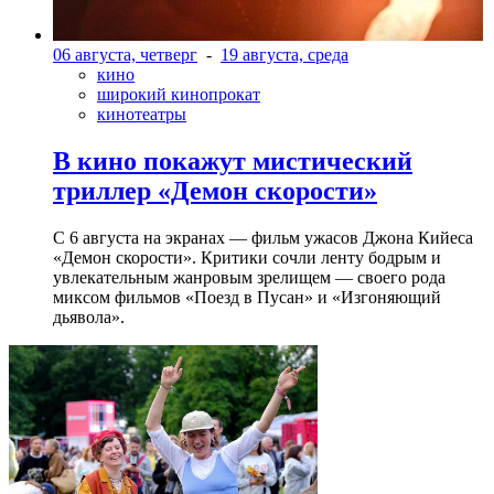
06 августа, четверг
-
19 августа, среда
кино
широкий кинопрокат
кинотеатры
В кино покажут мистический
триллер «Демон скорости»
С 6 августа на экранах — фильм ужасов Джона Кийеса
«Демон скорости». Критики сочли ленту бодрым и
увлекательным жанровым зрелищeм — своего рода
миксом фильмов «Поезд в Пусан» и «Изгоняющий
дьявола».