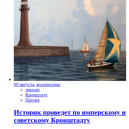
09 августа, воскресенье
лекции
Кронштадт
Прочее
Историк проведет по имперскому и
советскому Кронштадту