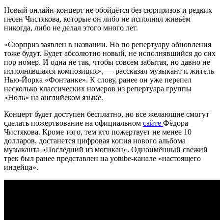
Новый онлайн-концерт не обойдётся без сюрпризов и редких
песен Чистякова, которые он либо не исполнял живьём
никогда, либо не делал этого много лет.
«Сюрприз заявлен в названии. Но по репертуару обновления
тоже будут. Будет абсолютно новый, не исполнявшийся до сих
пор номер. И одна не так, чтобы совсем забытая, но давно не
исполнявшаяся композиция», — рассказал музыкант и житель
Нью-Йорка «Фонтанке». К слову, ранее он уже перепел
несколько классических номеров из репертуара группы
«Ноль» на английском языке.
Концерт будет доступен бесплатно, но все желающие смогут
сделать пожертвование на официальном
сайте
Фёдора
Чистякова. Кроме того, тем кто пожертвует не менее 10
долларов, достанется цифровая копия нового альбома
музыканта «Последний из могикан». Одноимённый свежий
трек был ранее представлен на yotube-канале «настоящего
индейца».