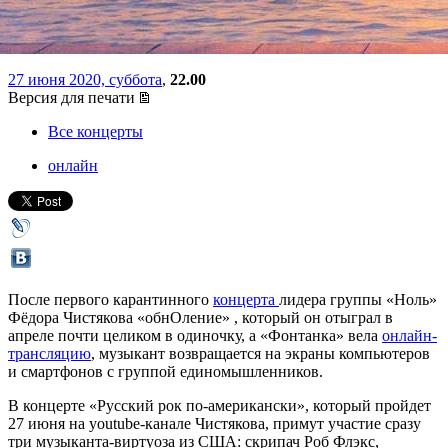
концерт с джазменами США
27 июня 2020, суббота
,
22.00
Версия для печати
Все концерты
онлайн
После первого карантинного
концерта
лидера группы «Ноль»
Фёдора Чистякова «обнОление» , который он отыграл в
апреле почти целиком в одиночку, а «Фонтанка» вела
онлайн-
трансляцию
, музыкант возвращается на экраны компьютеров
и смартфонов с группой единомышленников.
В концерте «Русский рок по-американски», который пройдет
27 июня на youtube-канале Чистякова, примут участие сразу
три музыканта-виртуоза из США: скрипач Роб Флэкс,