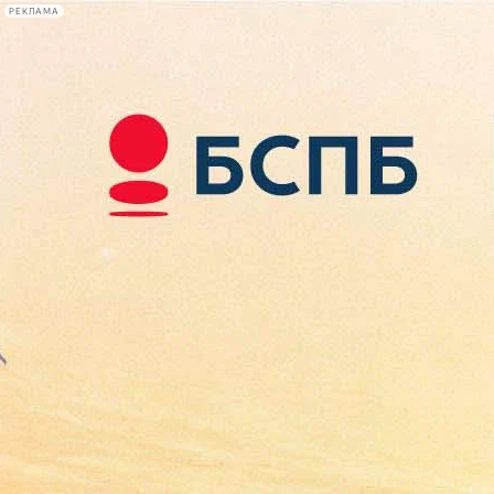
РЕКЛАМА
Афиша Plus
#телегид
Фонтанка.ру
Сегодня:
2026.08.09
06:45
Афиша Plus
кино
спектакли
выставки
концерты
лекции
книги
афиша плюс
новости
+