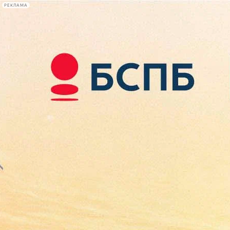
РЕКЛАМА
Афиша Plus
#телегид
Фонтанка.ру
Сегодня:
2026.08.07
17:23
Афиша Plus
кино
спектакли
выставки
концерты
лекции
книги
афиша плюс
новости
+