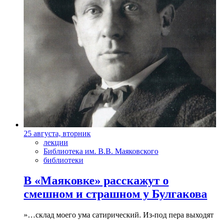
25 августа, вторник
лекции
Библиотека им. В.В. Маяковского
библиотеки
В «Маяковке» расскажут о
смешном и страшном у Булгакова
»…склад моего ума сатирический. Из-под пера выходят