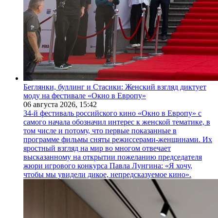
Беглянки, буллинг и Стасики: Женский взгляд диктует
моду на фестивале «Окно в Европу»
06 августа 2026,
15:42
34-й фестиваль российского кино «Окно в Европу» с
самого начала обозначил интерес к женской тематике, в
том числе и потому, что первые показанные в
программе фильмы сняты режиссерами-женщинами. Их
яростный взгляд на мир во многом отвечает
высказанному на открытии пожеланию председателя
жюри игрового конкурса Павла Лунгина: «Я хочу,
чтобы мы увидели дикое, непредсказуемое кино».