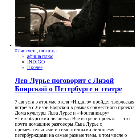
07 августа, пятница
афиша плюс
INDIGO
Прочее
Лев Лурье поговорит с Лизой
Боярской о Петербурге и театре
7 августа в атриуме отеля «Индиго» пройдет творческая
встреча с Лизой Боярской в рамках совместного проекта
Дома культуры Льва Лурье и «Фонтанки.ру»
«Петербургский человек». Все встречи проекта — это
почти домашние разговоры Льва Лурье с
примечательными и симпатичными лично ему
петербуржцами на самые разные темы, в том числе о