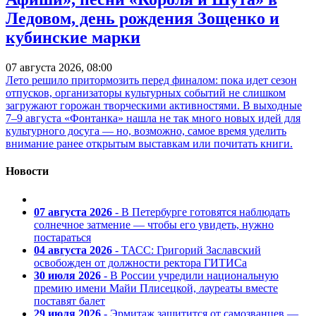
Ледовом, день рождения Зощенко и
кубинские марки
07 августа 2026, 08:00
Лето решило притормозить перед финалом: пока идет сезон
отпусков, организаторы культурных событий не слишком
загружают горожан творческими активностями. В выходные
7–9 августа «Фонтанка» нашла не так много новых идей для
культурного досуга — но, возможно, самое время уделить
внимание ранее открытым выставкам или почитать книги.
Новости
07 августа 2026
- В Петербурге готовятся наблюдать
солнечное затмение — чтобы его увидеть, нужно
постараться
04 августа 2026
- ТАСС: Григорий Заславский
освобожден от должности ректора ГИТИСа
30 июля 2026
- В России учредили национальную
премию имени Майи Плисецкой, лауреаты вместе
поставят балет
29 июля 2026
- Эрмитаж защитится от самозванцев —