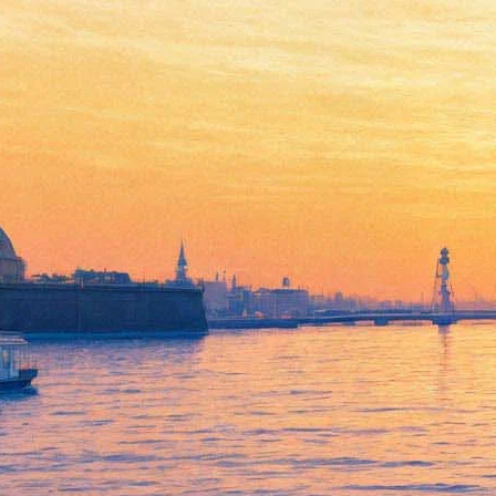
«Алису» Андрея Могучего с
Алисой Фрейндлих покажут
онлайн