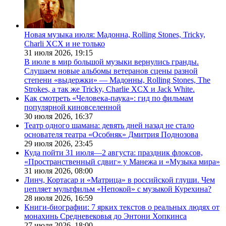
Новая музыка июля: Мадонна, Rolling Stones, Tricky,
Charli XCX и не только
31 июля 2026,
19:15
В июле в мир большой музыки вернулись гранды.
Слушаем новые альбомы ветеранов сцены разной
степени «выдержки» — Мадонны, Rolling Stones, The
Strokes, а так же Tricky, Charlie XCX и Jack White.
Как смотреть «Человека-паука»: гид по фильмам
популярной киновселенной
30 июля 2026,
16:37
Театр одного шамана: девять дней назад не стало
основателя театра «Особняк» Дмитрия Поднозова
29 июля 2026,
23:45
Куда пойти 31 июля—2 августа: праздник флоксов,
«Пространственный сдвиг» у Манежа и «Музыка мира»
31 июля 2026,
08:00
Линч, Кортасар и «Матрица» в российской глуши. Чем
цепляет мультфильм «Непокой» с музыкой Курехина?
28 июля 2026,
16:59
Книги-биографии: 7 ярких текстов о реальных людях от
монахинь Средневековья до Энтони Хопкинса
27 июля 2026,
18:00