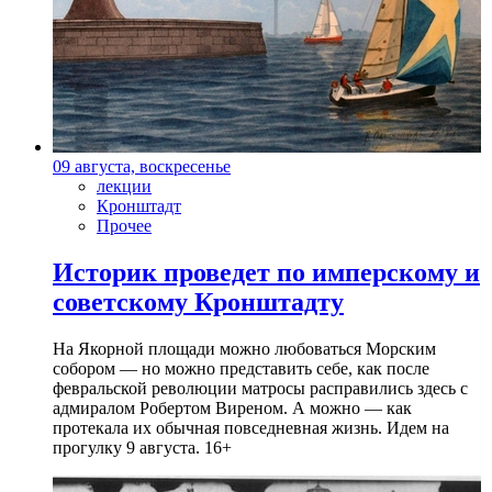
09 августа, воскресенье
лекции
Кронштадт
Прочее
Историк проведет по имперскому и
советскому Кронштадту
На Якорной площади можно любоваться Морским
собором — но можно представить себе, как после
февральской революции матросы расправились здесь с
адмиралом Робертом Виреном. А можно — как
протекала их обычная повседневная жизнь. Идем на
прогулку 9 августа. 16+