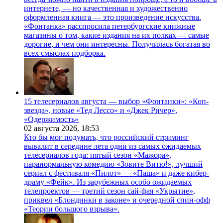
интернете, — но качественная и художественно
оформленная книга — это произведение искусства.
«Фонтанка» расспросила петербургские книжные
магазины о том, какие издания на их полках — самые
дорогие, и чем они интересны. Получилась богатая во
всех смыслах подборка.
15 телесериалов августа — выбор «Фонтанки»: «Коп-
звезда», новые «Тед Лессо» и «Джек Ричер»,
«Одержимость»
02 августа 2026,
18:53
Кто бы мог подумать, что российский стриминг
вывалит в середине лета одни из самых ожидаемых
телесериалов года: пятый сезон «Мажора»,
паранормальную комедию «Зовите Витю!», лучший
сериал с фестиваля «Пилот» — «Паша» и даже кибер-
драму «Фейк». Из зарубежных особо ожидаемых
телепроектов — третий сезон сай-фая «Укрытие»,
приквел «Блондинки в законе» и очередной спин-офф
«Теории большого взрыва».