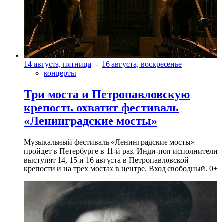
14 августа, пятница
-
16 августа, воскресенье
концерты
Три моста и Петропавловскую
крепость охватит фестиваль
«Ленинградские мосты»
Музыкальный фестиваль «Ленинградские мосты»
пройдет в Петербурге в 11-й раз. Инди-поп исполнители
выступят 14, 15 и 16 августа в Петропавловской
крепости и на трех мостах в центре. Вход свободный. 0+