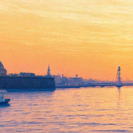
В прокате — «Зов предков»
по Джеку Лондону — от
автора «Как приручить