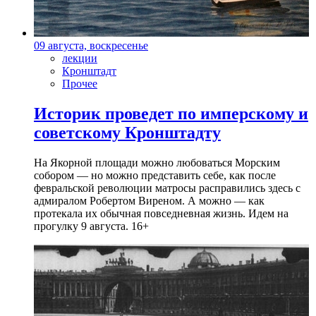
09 августа, воскресенье
лекции
Кронштадт
Прочее
Историк проведет по имперскому и
советскому Кронштадту
На Якорной площади можно любоваться Морским
собором — но можно представить себе, как после
февральской революции матросы расправились здесь с
адмиралом Робертом Виреном. А можно — как
протекала их обычная повседневная жизнь. Идем на
прогулку 9 августа. 16+