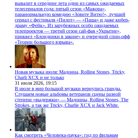
вывалит в середине лета одни из самых ожидаемых
телесериалов года: пятый сезон «Мажора»,
паранормальную комедию «Зовите Витю!», лучший
сериал с фестиваля «Пилот» — «Паша» и даже кибер-
драму «Фейк». Из зарубежных особо ожидаемых
телепроектов — третий сезон сай-фая «Укрытие»,
приквел «Блондинки в законе» и очередной спин-офф
«Теории большого взрыва».
Новая музыка июля: Мадонна, Rolling Stones, Tricky,
Charli XCX и не только
31 июля 2026,
19:15
В июле в мир большой музыки вернулись гранды.
Слушаем новые альбомы ветеранов сцены разной
степени «выдержки» — Мадонны, Rolling Stones, The
Strokes, а так же Tricky, Charlie XCX и Jack White.
Как смотреть «Человека-паука»: гид по фильмам