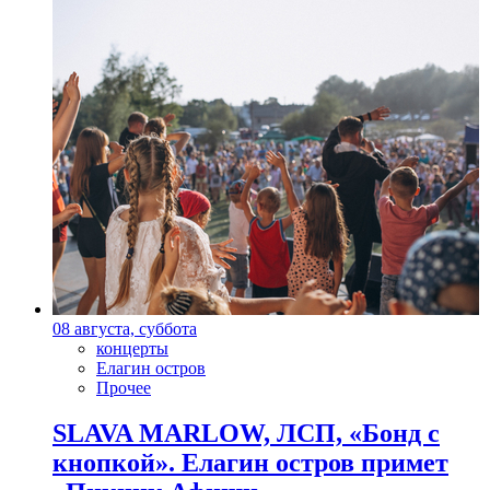
08 августа, суббота
концерты
Елагин остров
Прочее
SLAVA MARLOW, ЛСП, «Бонд с
кнопкой». Елагин остров примет