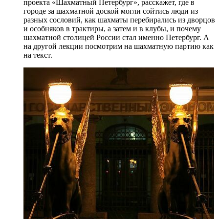
проекта «Шахматный Петербург», расскажет, где в
городе за шахматной доской могли сойтись люди из
разных сословий, как шахматы перебирались из дворцов
и особняков в трактиры, а затем и в клубы, и почему
шахматной столицей России стал именно Петербург. А
на другой лекции посмотрим на шахматную партию как
на текст.