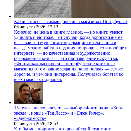
Какие книги — самые дорогие в магазинах Петербурга?
06 августа 2026,
12:13
Конечно, не цена в книге главное, — но книги умеют
удивлять и ею тоже. Тот случай, когда дороговизна не
вызывает возмущения: информацию и текст почти
всегда можно найти в издания попроще, а то и вообще в
интернете, — но качественная и художественно
оформленная книга — это произведение искусства.
«Фонтанка» расспросила петербургские книжные
магазины о том, какие издания на их полках — самые
дорогие, и чем они интересны. Получилась богатая во
всех смыслах подборка.
15 телесериалов августа — выбор «Фонтанки»: «Коп-
звезда», новые «Тед Лессо» и «Джек Ричер»,
«Одержимость»
02 августа 2026,
18:53
Кто бы мог подумать, что российский стриминг