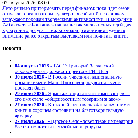
07 августа 2026, 08:00
Лето решило притормозить перед финалом: пока идет сезон
отпусков, организаторы культурных событий не слишком
загружают горожан творческими активностями. В выходные
7–9 августа «Фонтанка» нашла не так много новых идей для
культурного досуга — но, возможно, самое время уделить
внимание ранее открытым выставкам или почитать книги.
Новости
04 августа 2026
- ТАСС: Григорий Заславский
освобожден от должности ректора ГИТИСа
30 июля 2026
- В России учредили национальную
премию имени Майи Плисецкой, лауреаты вместе
поставят балет
29 июля 2026
- Эрмитаж защитится от самозванцев —
его имя стало «общеизвестным товарным знаком»
27 июля 2026
- Книжный фестиваль «Фонарь» примет
книги в хорошем состоянии на благотворительную
ярмарку
27 июля 2026
- «Царское Село» зовет тезок императриц
бесплатно посетить музейные маршруты