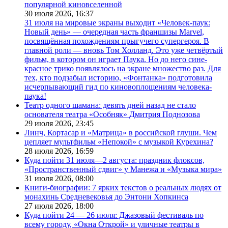
популярной киновселенной
30 июля 2026,
16:37
31 июля на мировые экраны выходит «Человек-паук:
Новый день» — очередная часть франшизы Marvel,
посвящённая похождениям прыгучего супергероя. В
главной роли — вновь Том Холланд. Это уже четвёртый
фильм, в котором он играет Паука. Но до него сине-
красное трико появлялось на экране множество раз. Для
тех, кто подзабыл историю, «Фонтанка» подготовила
исчерпывающий гид по киновоплощениям человека-
паука!
Театр одного шамана: девять дней назад не стало
основателя театра «Особняк» Дмитрия Поднозова
29 июля 2026,
23:45
Линч, Кортасар и «Матрица» в российской глуши. Чем
цепляет мультфильм «Непокой» с музыкой Курехина?
28 июля 2026,
16:59
Куда пойти 31 июля—2 августа: праздник флоксов,
«Пространственный сдвиг» у Манежа и «Музыка мира»
31 июля 2026,
08:00
Книги-биографии: 7 ярких текстов о реальных людях от
монахинь Средневековья до Энтони Хопкинса
27 июля 2026,
18:00
Куда пойти 24 — 26 июля: Джазовый фестиваль по
всему городу, «Окна Открой» и уличные театры в