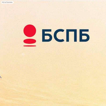
РЕКЛАМА
Афиша Plus
#телегид
Фонтанка.ру
Сегодня:
2026.08.07
11:09
Афиша Plus
кино
спектакли
выставки
концерты
лекции
книги
афиша плюс
новости
+