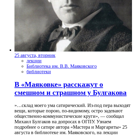
25 августа, вторник
лекции
Библиотека им. В.В. Маяковского
библиотеки
В «Маяковке» расскажут о
смешном и страшном у Булгакова
»…склад моего ума сатирический. Из-под пера выходят
вещи, которые порою, по-видимому, остро задевают
общественно-коммунистические круги», — сообщал
Михаил Булгаков на допросах в ОГПУ. Узнаем
подробнее о сатире автора «Мастера и Маргариты» 25
августа в библиотеке им. Маяковского, на лекции