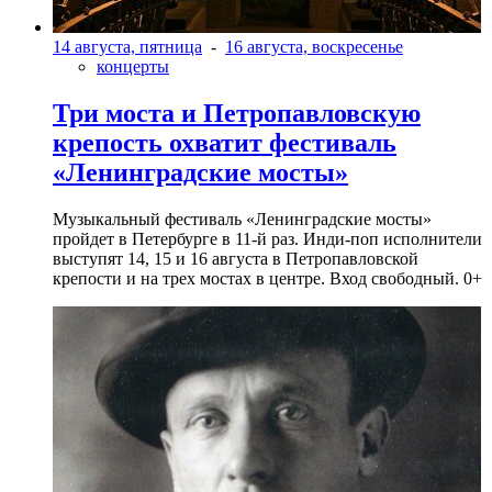
14 августа, пятница
-
16 августа, воскресенье
концерты
Три моста и Петропавловскую
крепость охватит фестиваль
«Ленинградские мосты»
Музыкальный фестиваль «Ленинградские мосты»
пройдет в Петербурге в 11-й раз. Инди-поп исполнители
выступят 14, 15 и 16 августа в Петропавловской
крепости и на трех мостах в центре. Вход свободный. 0+