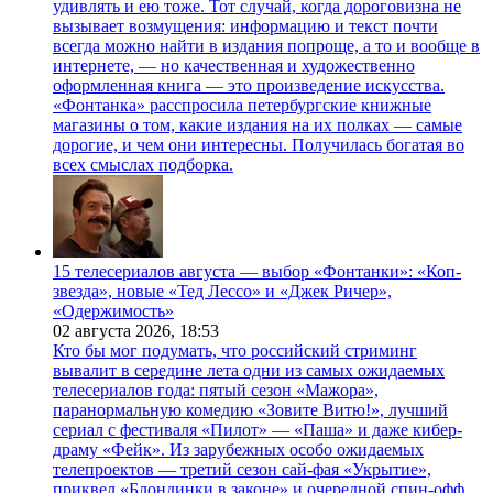
удивлять и ею тоже. Тот случай, когда дороговизна не
вызывает возмущения: информацию и текст почти
всегда можно найти в издания попроще, а то и вообще в
интернете, — но качественная и художественно
оформленная книга — это произведение искусства.
«Фонтанка» расспросила петербургские книжные
магазины о том, какие издания на их полках — самые
дорогие, и чем они интересны. Получилась богатая во
всех смыслах подборка.
15 телесериалов августа — выбор «Фонтанки»: «Коп-
звезда», новые «Тед Лессо» и «Джек Ричер»,
«Одержимость»
02 августа 2026,
18:53
Кто бы мог подумать, что российский стриминг
вывалит в середине лета одни из самых ожидаемых
телесериалов года: пятый сезон «Мажора»,
паранормальную комедию «Зовите Витю!», лучший
сериал с фестиваля «Пилот» — «Паша» и даже кибер-
драму «Фейк». Из зарубежных особо ожидаемых
телепроектов — третий сезон сай-фая «Укрытие»,
приквел «Блондинки в законе» и очередной спин-офф