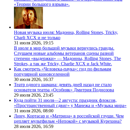
«Теории большого взрыва».
Новая музыка июля: Мадонна, Rolling Stones, Tricky,
Charli XCX и не только
31 июля 2026,
19:15
В июле в мир большой музыки вернулись гранды.
Слушаем новые альбомы ветеранов сцены разной
степени «выдержки» — Мадонны, Rolling Stones, The
Strokes, а так же Tricky, Charlie XCX и Jack White.
Как смотреть «Человека-паука»: гид по фильмам
популярной киновселенной
30 июля 2026,
16:37
Театр одного шамана: девять дней назад не стало
основателя театра «Особняк» Дмитрия Поднозова
29 июля 2026,
23:45
Куда пойти 31 июля—2 августа: праздник флоксов,
«Пространственный сдвиг» у Манежа и «Музыка мира»
31 июля 2026,
08:00
Линч, Кортасар и «Матрица» в российской глуши. Чем
цепляет мультфильм «Непокой» с музыкой Курехина?
28 июля 2026,
16:59