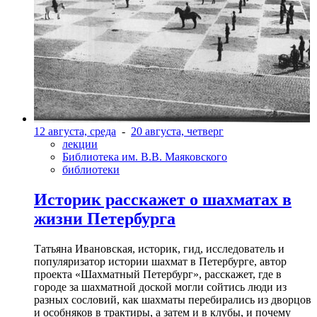
12 августа, среда
-
20 августа, четверг
лекции
Библиотека им. В.В. Маяковского
библиотеки
Историк расскажет о шахматах в
жизни Петербурга
Татьяна Ивановская, историк, гид, исследователь и
популяризатор истории шахмат в Петербурге, автор
проекта «Шахматный Петербург», расскажет, где в
городе за шахматной доской могли сойтись люди из
разных сословий, как шахматы перебирались из дворцов
и особняков в трактиры, а затем и в клубы, и почему