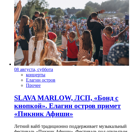
08 августа, суббота
концерты
Елагин остров
Прочее
SLAVA MARLOW, ЛСП, «Бонд с
кнопкой». Елагин остров примет
«Пикник Афиши»
Летний вайб традиционно поддерживает музыкальный
фестиваль «Пикник Афиши». Фестиваль под открытым