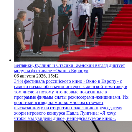
Беглянки, буллинг и Стасики: Женский взгляд диктует
моду на фестивале «Окно в Европу»
06 августа 2026,
15:42
34-й фестиваль российского кино «Окно в Европу» с
самого начала обозначил интерес к женской тематике, в
том числе и потому, что первые показанные в
программе фильмы сняты режиссерами-женщинами. Их
яростный взгляд на мир во многом отвечает
высказанному на открытии пожеланию председателя
жюри игрового конкурса Павла Лунгина: «Я хочу,
чтобы мы увидели дикое, непредсказуемое кино».