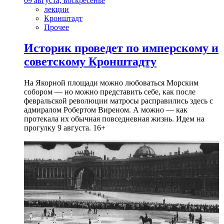
09 августа, воскресенье
лекции
Кронштадт
Прочее
Историк проведет по имперскому и
советскому Кронштадту
На Якорной площади можно любоваться Морским
собором — но можно представить себе, как после
февральской революции матросы расправились здесь с
адмиралом Робертом Виреном. А можно — как
протекала их обычная повседневная жизнь. Идем на
прогулку 9 августа. 16+