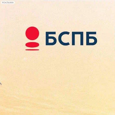
РЕКЛАМА
Афиша Plus
#телегид
Фонтанка.ру
Сегодня:
2026.08.08
10:57
Афиша Plus
кино
спектакли
выставки
концерты
лекции
книги
афиша плюс
новости
+