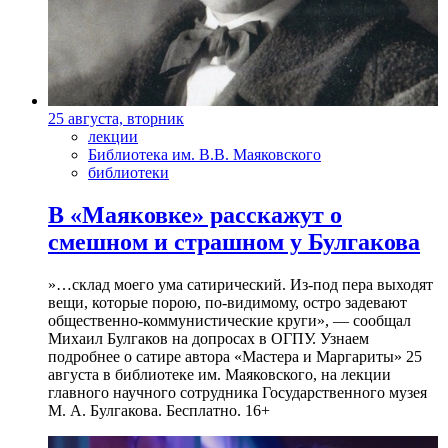
25 августа, вторник
лекции
Библиотека им. В.В. Маяковского
библиотеки
В «Маяковке» расскажут о
смешном и страшном у Булгакова
»…склад моего ума сатирический. Из-под пера выходят
вещи, которые порою, по-видимому, остро задевают
общественно-коммунистические круги», — сообщал
Михаил Булгаков на допросах в ОГПУ. Узнаем
подробнее о сатире автора «Мастера и Маргариты» 25
августа в библиотеке им. Маяковского, на лекции
главного научного сотрудника Государственного музея
М. А. Булгакова. Бесплатно. 16+