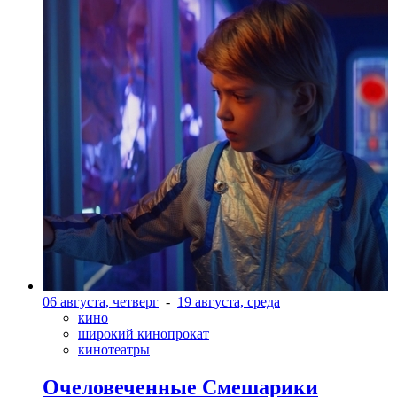
06 августа, четверг
-
19 августа, среда
кино
широкий кинопрокат
кинотеатры
Очеловеченные Смешарики