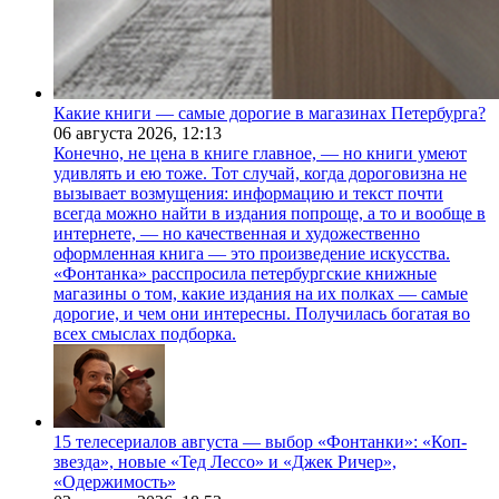
Какие книги — самые дорогие в магазинах Петербурга?
06 августа 2026,
12:13
Конечно, не цена в книге главное, — но книги умеют
удивлять и ею тоже. Тот случай, когда дороговизна не
вызывает возмущения: информацию и текст почти
всегда можно найти в издания попроще, а то и вообще в
интернете, — но качественная и художественно
оформленная книга — это произведение искусства.
«Фонтанка» расспросила петербургские книжные
магазины о том, какие издания на их полках — самые
дорогие, и чем они интересны. Получилась богатая во
всех смыслах подборка.
15 телесериалов августа — выбор «Фонтанки»: «Коп-
звезда», новые «Тед Лессо» и «Джек Ричер»,
«Одержимость»