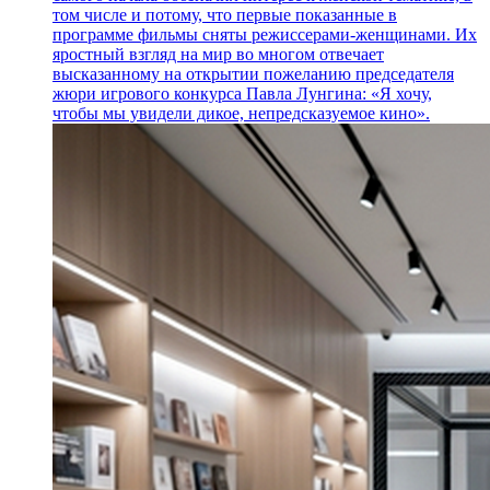
том числе и потому, что первые показанные в
программе фильмы сняты режиссерами-женщинами. Их
яростный взгляд на мир во многом отвечает
высказанному на открытии пожеланию председателя
жюри игрового конкурса Павла Лунгина: «Я хочу,
чтобы мы увидели дикое, непредсказуемое кино».