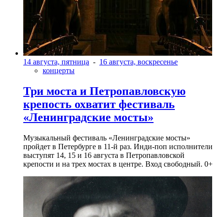
14 августа, пятница
-
16 августа, воскресенье
концерты
Три моста и Петропавловскую
крепость охватит фестиваль
«Ленинградские мосты»
Музыкальный фестиваль «Ленинградские мосты»
пройдет в Петербурге в 11-й раз. Инди-поп исполнители
выступят 14, 15 и 16 августа в Петропавловской
крепости и на трех мостах в центре. Вход свободный. 0+