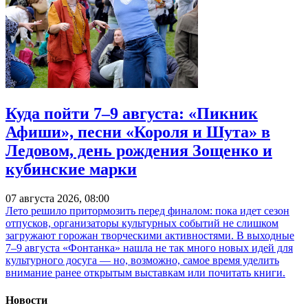
Куда пойти 7–9 августа: «Пикник
Афиши», песни «Короля и Шута» в
Ледовом, день рождения Зощенко и
кубинские марки
07 августа 2026, 08:00
Лето решило притормозить перед финалом: пока идет сезон
отпусков, организаторы культурных событий не слишком
загружают горожан творческими активностями. В выходные
7–9 августа «Фонтанка» нашла не так много новых идей для
культурного досуга — но, возможно, самое время уделить
внимание ранее открытым выставкам или почитать книги.
Новости