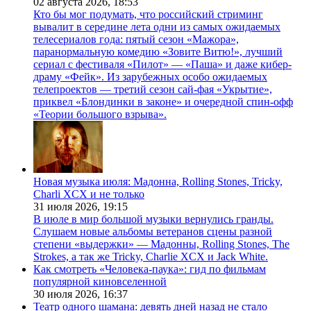
02 августа 2026,
18:53
Кто бы мог подумать, что российский стриминг
вывалит в середине лета одни из самых ожидаемых
телесериалов года: пятый сезон «Мажора»,
паранормальную комедию «Зовите Витю!», лучший
сериал с фестиваля «Пилот» — «Паша» и даже кибер-
драму «Фейк». Из зарубежных особо ожидаемых
телепроектов — третий сезон сай-фая «Укрытие»,
приквел «Блондинки в законе» и очередной спин-офф
«Теории большого взрыва».
Новая музыка июля: Мадонна, Rolling Stones, Tricky,
Charli XCX и не только
31 июля 2026,
19:15
В июле в мир большой музыки вернулись гранды.
Слушаем новые альбомы ветеранов сцены разной
степени «выдержки» — Мадонны, Rolling Stones, The
Strokes, а так же Tricky, Charlie XCX и Jack White.
Как смотреть «Человека-паука»: гид по фильмам
популярной киновселенной
30 июля 2026,
16:37
Театр одного шамана: девять дней назад не стало