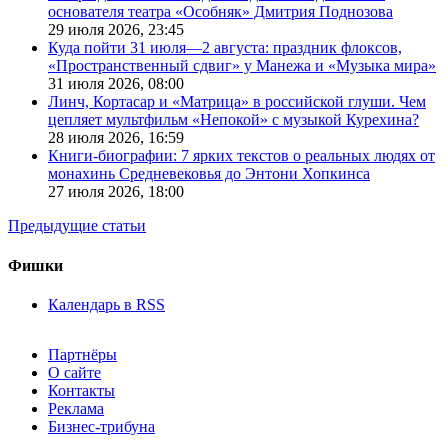
основателя театра «Особняк» Дмитрия Поднозова
29 июля 2026,
23:45
Куда пойти 31 июля—2 августа: праздник флоксов,
«Пространственный сдвиг» у Манежа и «Музыка мира»
31 июля 2026,
08:00
Линч, Кортасар и «Матрица» в российской глуши. Чем
цепляет мультфильм «Непокой» с музыкой Курехина?
28 июля 2026,
16:59
Книги-биографии: 7 ярких текстов о реальных людях от
монахинь Средневековья до Энтони Хопкинса
27 июля 2026,
18:00
Предыдущие статьи
Фишки
Календарь в RSS
Партнёры
О сайте
Контакты
Реклама
Бизнес-трибуна