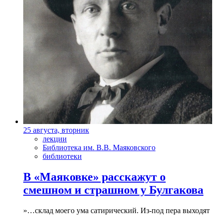
25 августа, вторник
лекции
Библиотека им. В.В. Маяковского
библиотеки
В «Маяковке» расскажут о
смешном и страшном у Булгакова
»…склад моего ума сатирический. Из-под пера выходят