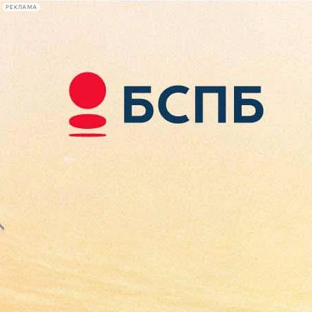
РЕКЛАМА
Афиша Plus
#телегид
Фонтанка.ру
Сегодня:
2026.08.08
07:41
Афиша Plus
кино
спектакли
выставки
концерты
лекции
книги
афиша плюс
новости
+