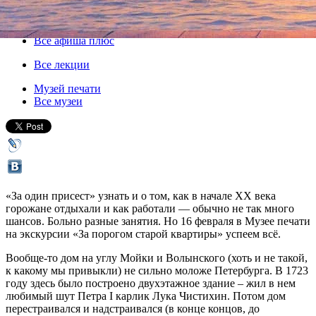
16 февраля 2020, воскресенье
,
14.00
Версия для печати
Все афиша плюс
Все лекции
Музей печати
Все музеи
«За один присест» узнать и о том, как в начале ХХ века
горожане отдыхали и как работали — обычно не так много
шансов. Больно разные занятия. Но 16 февраля в Музее печати
на экскурсии «За порогом старой квартиры» успеем всё.
Вообще-то дом на углу Мойки и Волынского (хоть и не такой,
к какому мы привыкли) не сильно моложе Петербурга. В 1723
году здесь было построено двухэтажное здание – жил в нем
любимый шут Петра I карлик Лука Чистихин. Потом дом
перестраивался и надстраивался (в конце концов, до