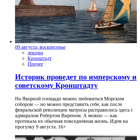
09 августа, воскресенье
лекции
Кронштадт
Прочее
Историк проведет по имперскому и
советскому Кронштадту
На Якорной площади можно любоваться Морским
собором — но можно представить себе, как после
февральской революции матросы расправились здесь с
адмиралом Робертом Виреном. А можно — как
протекала их обычная повседневная жизнь. Идем на
прогулку 9 августа. 16+