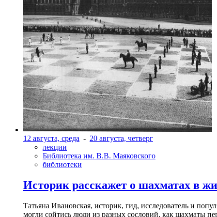
12 августа, среда
-
20 августа, четверг
лекции
Библиотека им. В.В. Маяковского
библиотеки
Историк расскажет о шахматах в ж
Татьяна Ивановская, историк, гид, исследователь и попу
могли сойтись люди из разных сословий, как шахматы пер