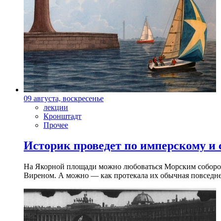
09 августа, воскресенье
лекции
Кронштадт
Прочее
Историк проведет по имперскому и
На Якорной площади можно любоваться Морским собором 
Виреном. А можно — как протекала их обычная повседнев