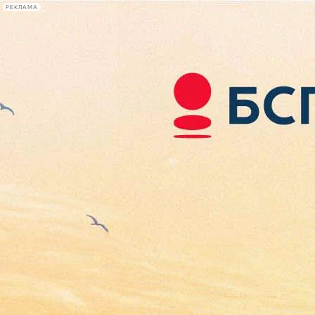
РЕКЛАМА
Афиша Plus
#телегид
Фонтанка.ру
Сегодня:
2026.08.08
11:47
Афиша Plus
кино
спектакли
выставки
концерты
лекции
книги
афиша плюс
новости
+