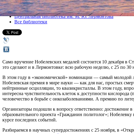
Все лекции
Центральная библиотека им. М. Ю. Лермонтова
Все библиотеки
Само вручение Нобелевских медалей состоится 10 декабря в С
это сделают и в Лермонтовке: всю рабочую неделю, с 25 по 30
В этом году в «экономической» номинации — самый молодой ла
Нобелевская премия в мире науки — как для нас, простых смерт
нейтринные осцилляции, то квазикристаллы. В этом году, впроч
интересна чувствительность клеток к доступности кислорода 
человечество в борьбе с онкозаболеваниями. А премию по лите
Организаторы подошли к вопросу ответственно: достижение в
образовательного проекта «Гражданин политолог»; Нобелевку 
курсе последних событий.
Разбираемся в научных супердостижениях с 25 ноября, в «Откр