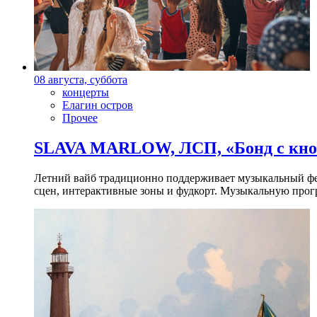
08 августа, суббота
концерты
Елагин остров
Прочее
SLAVA MARLOW, ЛСП, «Бонд с кноп
Летний вайб традиционно поддерживает музыкальный фест
сцен, интерактивные зоны и фудкорт. Музыкальную прогр