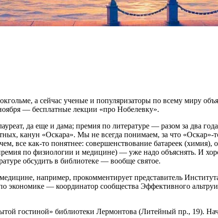
токгольме, а сейчас ученые и популяризаторы по всему миру о
 ноября — бесплатные лекции «про Нобелевку».
уреат, да еще и дама; премия по литературе — разом за два г
ных, канун «Оскара». Мы не всегда понимаем, за что «Оскар»-то
ем, все как-то понятнее: совершенствование батареек (химия), 
(премия по физиологии и медицине) — уже надо объяснять. И хо
ратуре обсудить в библиотеке — вообще святое.
 медицине, например, прокомментирует представитель Институ
по экономике — координатор сообщества Эффективного альтруиз
ытой гостиной» библиотеки Лермонтова (Литейный пр., 19). Нача