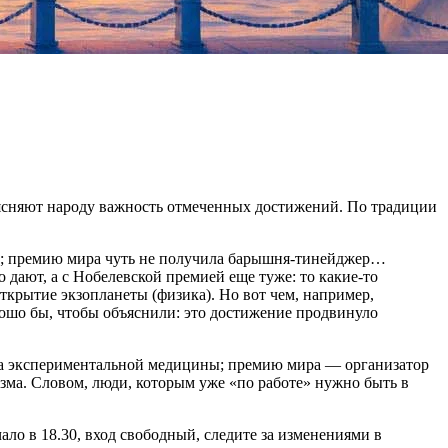
бъясняют народу важность отмеченных достижений. По традиции
ода; премию мира чуть не получила барышня-тинейджер…
 дают, а с Нобелевской премией еще туже: то какие-то
открытие экзопланеты (физика). Но вот чем, например,
рошо бы, чтобы объяснили: это достижение продвинуло
та экспериментальной медицины; премию мира — организатор
ма. Словом, люди, которым уже «по работе» нужно быть в
ло в 18.30, вход свободный, следите за изменениями в