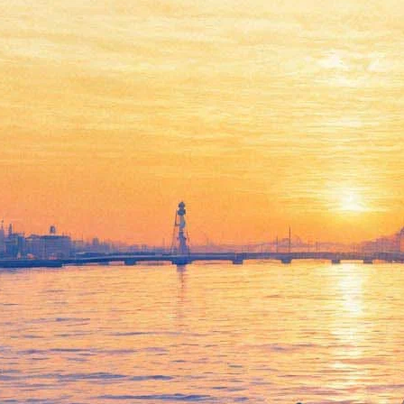
«ArtОкраина»:
феминистский спектакль по
«Королю Лиру», «Обитель»