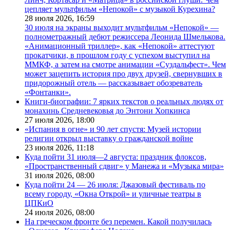
цепляет мультфильм «Непокой» с музыкой Курехина?
28 июля 2026,
16:59
30 июля на экраны выходит мультфильм «Непокой» —
полнометражный дебют режиссера Леонида Шмелькова.
«Анимационный триллер», как «Непокой» аттестуют
прокатчики, в прошлом году с успехом выступил на
ММКФ, а затем на смотре анимации «Суздальфест». Чем
может зацепить история про двух друзей, свернувших в
придорожный отель — рассказывает обозреватель
«Фонтанки».
Книги-биографии: 7 ярких текстов о реальных людях от
монахинь Средневековья до Энтони Хопкинса
27 июля 2026,
18:00
«Испания в огне» и 90 лет спустя: Музей истории
религии открыл выставку о гражданской войне
23 июля 2026,
11:18
Куда пойти 31 июля—2 августа: праздник флоксов,
«Пространственный сдвиг» у Манежа и «Музыка мира»
31 июля 2026,
08:00
Куда пойти 24 — 26 июля: Джазовый фестиваль по
всему городу, «Окна Открой» и уличные театры в
ЦПКиО
24 июля 2026,
08:00
На греческом фронте без перемен. Какой получилась