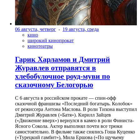
06 августа, четверг
-
19 августа, среда
кино
широкий кинопрокат
кинотеатры
Гарик Харламов и Дмитрий
Журавлев отправятся в
хлебобулочное роуд-муви по
сказочному Белогорью
С 6 августа в российском прокате — спин-офф
сказочной франшизы «Последний богатырь. Колобок»
от режиссера Антона Маслова. В роли Тихона выступил
Дмитрий Журавлев («Батя»). Кирилл Зайцев
(«Движение вверх») вернулся в камео в роли Финиста-
Ясного Сокола. Актер выполнял почти все трюки
самостоятельно. В фильме также снялись Гоша Куценко
(«Турецкий гамбит»), Мила Ершова («По щучьему