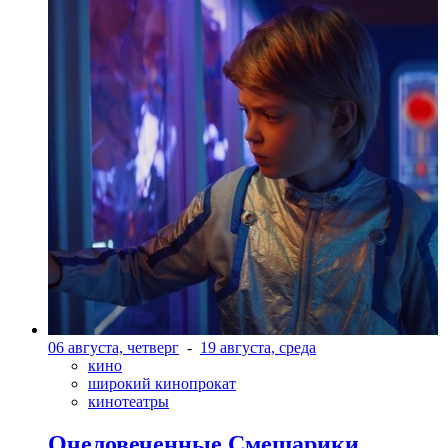
06 августа, четверг
-
19 августа, среда
кино
широкий кинопрокат
кинотеатры
Очеловеченные Смешарики