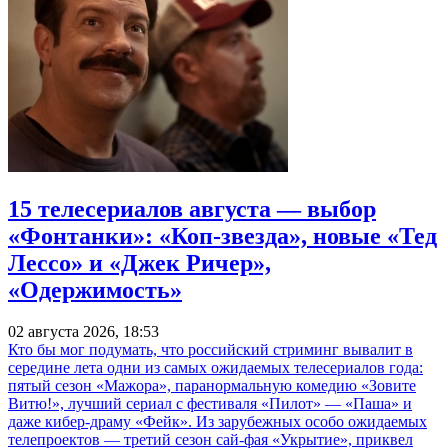
15 телесериалов августа — выбор
«Фонтанки»: «Коп-звезда», новые «Тед
Лессо» и «Джек Ричер»,
«Одержимость»
02 августа 2026, 18:53
Кто бы мог подумать, что российский стриминг вывалит в
середине лета одни из самых ожидаемых телесериалов года:
пятый сезон «Мажора», паранормальную комедию «Зовите
Витю!», лучший сериал с фестиваля «Пилот» — «Паша» и
даже кибер-драму «Фейк». Из зарубежных особо ожидаемых
телепроектов — третий сезон сай-фая «Укрытие», приквел