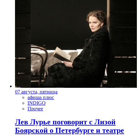
07 августа, пятница
афиша плюс
INDIGO
Прочее
Лев Лурье поговорит с Лизой
Боярской о Петербурге и театре