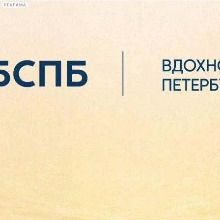
РЕКЛАМА
Афиша Plus
#телегид
Фонтанка.ру
Сегодня:
2026.08.06
07:00
Афиша Plus
кино
спектакли
выставки
концерты
лекции
книги
афиша плюс
новости
+