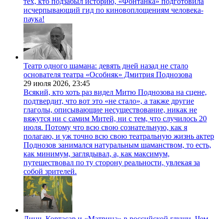
тех, кто подзабыл историю, «Фонтанка» подготовила
исчерпывающий гид по киновоплощениям человека-
паука!
Театр одного шамана: девять дней назад не стало
основателя театра «Особняк» Дмитрия Поднозова
29 июля 2026,
23:45
Всякий, кто хоть раз видел Митю Поднозова на сцене,
подтвердит, что вот это «не стало», а также другие
глаголы, описывающие несуществование, никак не
вяжутся ни с самим Митей, ни с тем, что случилось 20
июля. Потому что всю свою сознательную, как я
полагаю, и уж точно всю свою театральную жизнь актер
Поднозов занимался натуральным шаманством, то есть,
как минимум, заглядывал, а, как максимум,
путешествовал по ту сторону реальности, увлекая за
собой зрителей.
Линч, Кортасар и «Матрица» в российской глуши. Чем