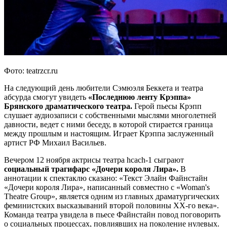
Фото: teatrzcr.ru
На следующий день любители Сэмюэля Беккета и театра
абсурда смогут увидеть
«Последнюю ленту Крэппа»
Брянского драматического театра.
Герой пьесы Крэпп
слушает аудиозаписи с собственными мыслями многолетней
давности, ведет с ними беседу, в которой стирается граница
между прошлым и настоящим. Играет Крэппа заслуженный
артист РФ Михаил Васильев.
Вечером 12 ноября актрисы театра hcach-1 сыграют
социальный трагифарс
«Дочери короля Лира».
В
аннотации к спектаклю сказано: «Текст Элайн Файнстайн
«Дочери короля Лира», написанный совместно с «Woman's
Theatre Group», является одним из главных драматургических
феминистских высказываний второй половины XX-го века».
Команда театра увидела в пьесе Файнстайн повод поговорить
о социальных процессах, повлиявших на поколение нулевых.