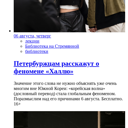
06 августа, четверг
лекции
Библиотека на Стремянной
библиотеки
Петербуржцам расскажут о
феномене «Халлю»
Значение этого слова не нужно объяснять уже очень
многим вне Южной Кореи: «корейская волна»
(дословный перевод) стала глобальным феноменом.
Поразмыслим над его причинами 6 августа. Бесплатно.
16+