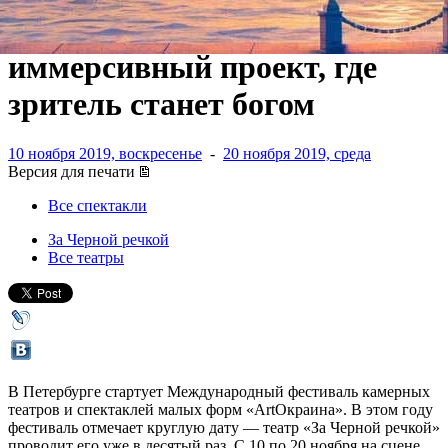
по Прилепину и
иммерсивный проект, где
зритель станет богом
10 ноября 2019, воскресенье
-
20 ноября 2019, среда
Версия для печати
Все спектакли
За Черной речкой
Все театры
В Петербурге стартует Международный фестиваль камерных
театров и спектаклей малых форм «ArtОкраина». В этом году
фестиваль отмечает круглую дату — театр «За Черной речкой»
проводит его уже в десятый раз. С 10 по 20 ноября на сцене