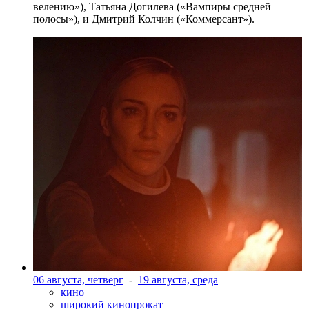
велению»), Татьяна Догилева («Вампиры средней
полосы»), и Дмитрий Колчин («Коммерсант»).
06 августа, четверг
-
19 августа, среда
кино
широкий кинопрокат