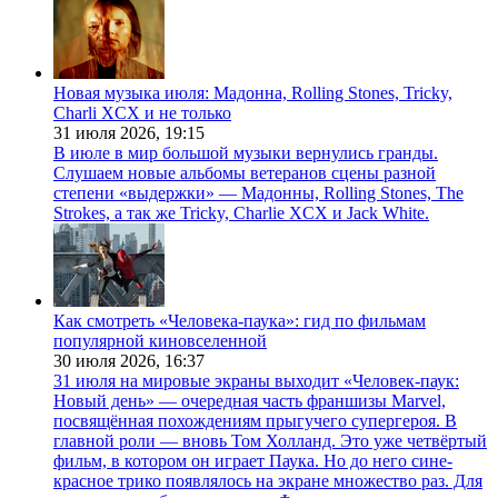
Новая музыка июля: Мадонна, Rolling Stones, Tricky,
Charli XCX и не только
31 июля 2026,
19:15
В июле в мир большой музыки вернулись гранды.
Слушаем новые альбомы ветеранов сцены разной
степени «выдержки» — Мадонны, Rolling Stones, The
Strokes, а так же Tricky, Charlie XCX и Jack White.
Как смотреть «Человека-паука»: гид по фильмам
популярной киновселенной
30 июля 2026,
16:37
31 июля на мировые экраны выходит «Человек-паук:
Новый день» — очередная часть франшизы Marvel,
посвящённая похождениям прыгучего супергероя. В
главной роли — вновь Том Холланд. Это уже четвёртый
фильм, в котором он играет Паука. Но до него сине-
красное трико появлялось на экране множество раз. Для