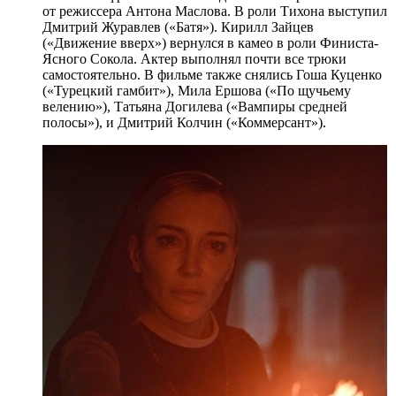
от режиссера Антона Маслова. В роли Тихона выступил
Дмитрий Журавлев («Батя»). Кирилл Зайцев
(«Движение вверх») вернулся в камео в роли Финиста-
Ясного Сокола. Актер выполнял почти все трюки
самостоятельно. В фильме также снялись Гоша Куценко
(«Турецкий гамбит»), Мила Ершова («По щучьему
велению»), Татьяна Догилева («Вампиры средней
полосы»), и Дмитрий Колчин («Коммерсант»).