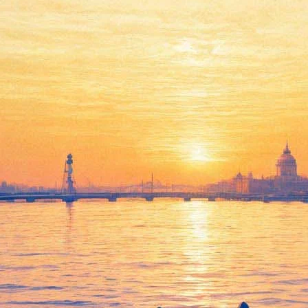
Петербуржцам расскажут о
неизвестном приключении
барона Мюнхгаузена