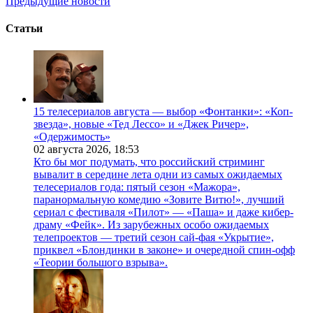
Предыдущие новости
Статьи
15 телесериалов августа — выбор «Фонтанки»: «Коп-
звезда», новые «Тед Лессо» и «Джек Ричер»,
«Одержимость»
02 августа 2026,
18:53
Кто бы мог подумать, что российский стриминг
вывалит в середине лета одни из самых ожидаемых
телесериалов года: пятый сезон «Мажора»,
паранормальную комедию «Зовите Витю!», лучший
сериал с фестиваля «Пилот» — «Паша» и даже кибер-
драму «Фейк». Из зарубежных особо ожидаемых
телепроектов — третий сезон сай-фая «Укрытие»,
приквел «Блондинки в законе» и очередной спин-офф
«Теории большого взрыва».