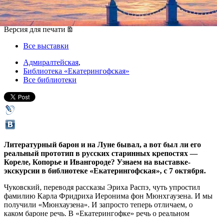
07 октября 2019, понедельник
-
07 ноября 2019, четверг
Версия для печати
Все выставки
Адмиралтейская
,
Библиотека «Екатерингофская»
Все библиотеки
Литературный барон и на Луне бывал, а вот был ли его
реальный прототип в русских старинных крепостях —
Кореле, Копорье и Ивангороде? Узнаем на выставке-
экскурсии в библиотеке «Екатерингофская», с 7 октября.
Чуковский, переводя рассказы Эриха Распэ, чуть упростил
фамилию Карла Фридриха Иеронима фон Мюнхгаузена. И мы
получили «Мюнхаузена». И запросто теперь отличаем, о
каком бароне речь. В «Екатерингофке» речь о реальном