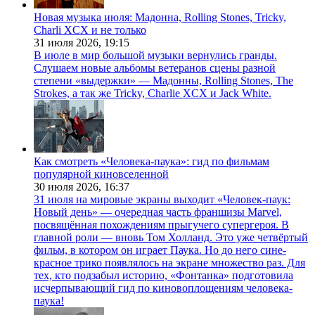
Новая музыка июля: Мадонна, Rolling Stones, Tricky,
Charli XCX и не только
31 июля 2026,
19:15
В июле в мир большой музыки вернулись гранды.
Слушаем новые альбомы ветеранов сцены разной
степени «выдержки» — Мадонны, Rolling Stones, The
Strokes, а так же Tricky, Charlie XCX и Jack White.
Как смотреть «Человека-паука»: гид по фильмам
популярной киновселенной
30 июля 2026,
16:37
31 июля на мировые экраны выходит «Человек-паук:
Новый день» — очередная часть франшизы Marvel,
посвящённая похождениям прыгучего супергероя. В
главной роли — вновь Том Холланд. Это уже четвёртый
фильм, в котором он играет Паука. Но до него сине-
красное трико появлялось на экране множество раз. Для
тех, кто подзабыл историю, «Фонтанка» подготовила
исчерпывающий гид по киновоплощениям человека-
паука!