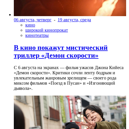
06 августа, четверг
-
19 августа, среда
кино
широкий кинопрокат
кинотеатры
В кино покажут мистический
триллер «Демон скорости»
С 6 августа на экранах — фильм ужасов Джона Кийеса
«Демон скорости». Критики сочли ленту бодрым и
увлекательным жанровым зрелищeм — своего рода
миксом фильмов «Поезд в Пусан» и «Изгоняющий
дьявола».