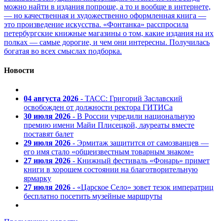
можно найти в издания попроще, а то и вообще в интернете,
— но качественная и художественно оформленная книга —
это произведение искусства. «Фонтанка» расспросила
петербургские книжные магазины о том, какие издания на их
полках — самые дорогие, и чем они интересны. Получилась
богатая во всех смыслах подборка.
Новости
04 августа 2026
- ТАСС: Григорий Заславский
освобожден от должности ректора ГИТИСа
30 июля 2026
- В России учредили национальную
премию имени Майи Плисецкой, лауреаты вместе
поставят балет
29 июля 2026
- Эрмитаж защитится от самозванцев —
его имя стало «общеизвестным товарным знаком»
27 июля 2026
- Книжный фестиваль «Фонарь» примет
книги в хорошем состоянии на благотворительную
ярмарку
27 июля 2026
- «Царское Село» зовет тезок императриц
бесплатно посетить музейные маршруты