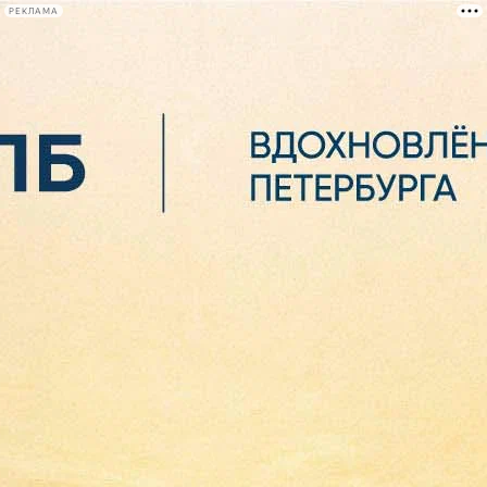
РЕКЛАМА
Афиша Plus
#телегид
Фонтанка.ру
Сегодня:
2026.08.06
16:35
Афиша Plus
кино
спектакли
выставки
концерты
лекции
книги
афиша плюс
новости
+