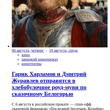
06 августа, четверг
-
19 августа, среда
кино
широкий кинопрокат
кинотеатры
Гарик Харламов и Дмитрий
Журавлев отправятся в
хлебобулочное роуд-муви по
сказочному Белогорью
С 6 августа в российском прокате — спин-офф
сказочной франшизы «Последний богатырь. Колобок»