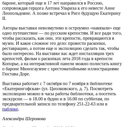
бароне, который еще в 17 лет направился в Россию,
сопровождая герцога Антона Ульриха к его невесте Анне
Леопольдовне. А позже встречал в Риге будущую Екатерину
II.
Авторы выставки невозмутимо и остроумно «навязали» еще
одно путешествие — по русским крепостям. И все ради того,
чтобы рассказать, как они, эти крепости, превращаются в
музеи. И какое сложное это дело: провести раскопки,
реставрацию, а потом еще и экспозицию сделать так, чтобы
было интересно. На выставке вас ждет инсталляции трех
крепостей, фильм о раскопках лета 2018 года в крепости
Копорье, а на интерактивной панели можно полистать книгу
о бароне Мюнхгаузене с хрестоматийными иллюстрациями
Гюстава Доре.
Выставка работает с 7 октября по 7 ноября в библиотеке
«Екатерингофская» (ул. Циолковского, д. 7). Посмотреть
экспозицию можно в часы работы библиотеки, а посетить
экскурсии — в 18.00 в будни и в 16.00 по субботам, по
предварительной записи по телефону 251-22-63 или в
паблике
.
Александра Шеромова