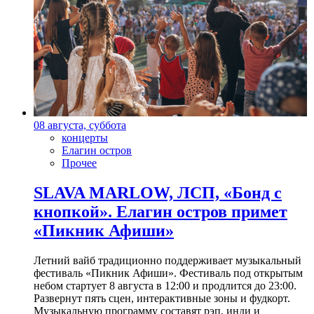
08 августа, суббота
концерты
Елагин остров
Прочее
SLAVA MARLOW, ЛСП, «Бонд с
кнопкой». Елагин остров примет
«Пикник Афиши»
Летний вайб традиционно поддерживает музыкальный
фестиваль «Пикник Афиши». Фестиваль под открытым
небом стартует 8 августа в 12:00 и продлится до 23:00.
Развернут пять сцен, интерактивные зоны и фудкорт.
Музыкальную программу составят рэп, инди и