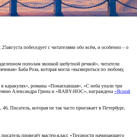
5августа побеседует с читателями обо всём, и особенно – о
зделенном пополам звонкой шебутной речкой», читатели
вчивая» Баба Роза, которая могла «вызвериться по любому,
в каракулях», романы «Понаехавшая», «С неба упали три
а премию Александра Грина и «BABY-НОС», награждена
«Ясной
46. Писатель, которая не так часто приезжает в Петербург,
сь писатель проведёт мастер-класс «Трудности начинающего