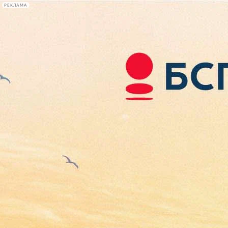
РЕКЛАМА
Афиша Plus
#телегид
Фонтанка.ру
Сегодня:
2026.08.08
08:46
Афиша Plus
кино
спектакли
выставки
концерты
лекции
книги
афиша плюс
новости
+