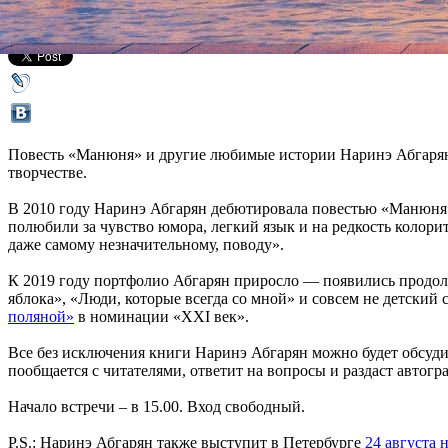
Все книги
Повесть «Манюня» и другие любимые истории Наринэ Абгарян м
творчестве.
В 2010 году Наринэ Абгарян дебютировала повестью «Манюня»
полюбили за чувство юмора, легкий язык и на редкость колорит
даже самому незначительному, поводу».
К 2019 году портфолио Абгарян приросло — появились продол
яблока», «Люди, которые всегда со мной» и совсем не детски
поляной»
в номинации «XXI век».
Все без исключения книги Наринэ Абгарян можно будет обсудить
пообщается с читателями, ответит на вопросы и раздаст автогр
Начало встречи – в 15.00. Вход свободный.
P.S.: Наринэ Абгарян также выступит в Петербурге
24 августа 