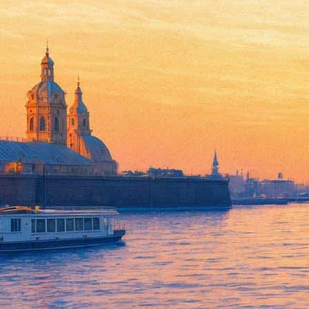
С неба на петербуржцев упад
25 августа 2019, воскресенье
,
15.00
Версия для печати