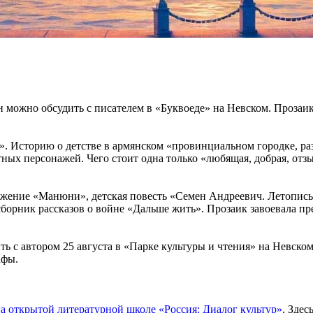
ожно обсудить с писателем в «Буквоеде» на Невском. Прозаик 2
. Историю о детстве в армянском «провинциальном городке, ра
ных персонажей. Чего стоит одна только «любящая, добрая, отзы
жение «Манюни», детская повесть «Семен Андреевич. Летопись 
й сборник рассказов о войне «Дальше жить». Прозаик завоевал
 с автором 25 августа в «Парке культуры и чтения» на Невском, 
афы.
на открытой литературной школе «Россия: Диалог культур»
. Зде