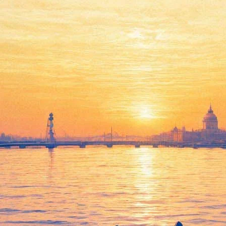
ет Наринэ Абгарян