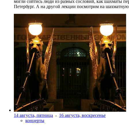
могли сойтись люди из разных сословий, как шахматы пер
Петербург. А на другой лекции посмотрим на шахматную 
14 августа, пятница
-
16 августа, воскресенье
концерты