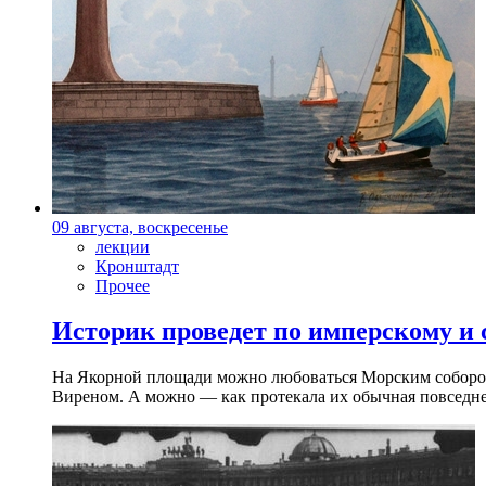
09 августа, воскресенье
лекции
Кронштадт
Прочее
Историк проведет по имперскому и
На Якорной площади можно любоваться Морским собором 
Виреном. А можно — как протекала их обычная повседнев