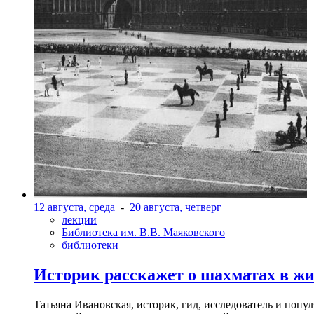
12 августа, среда
-
20 августа, четверг
лекции
Библиотека им. В.В. Маяковского
библиотеки
Историк расскажет о шахматах в ж
Татьяна Ивановская, историк, гид, исследователь и попу