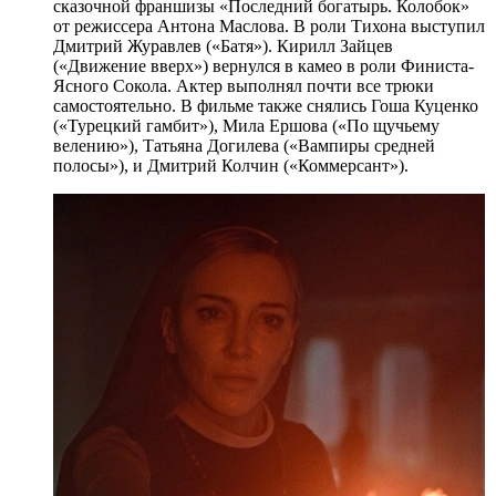
сказочной франшизы «Последний богатырь. Колобок»
от режиссера Антона Маслова. В роли Тихона выступил
Дмитрий Журавлев («Батя»). Кирилл Зайцев
(«Движение вверх») вернулся в камео в роли Финиста-
Ясного Сокола. Актер выполнял почти все трюки
самостоятельно. В фильме также снялись Гоша Куценко
(«Турецкий гамбит»), Мила Ершова («По щучьему
велению»), Татьяна Догилева («Вампиры средней
полосы»), и Дмитрий Колчин («Коммерсант»).