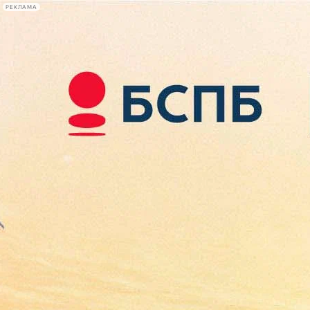
РЕКЛАМА
Афиша Plus
#телегид
Фонтанка.ру
Сегодня:
2026.08.09
17:59
Афиша Plus
кино
спектакли
выставки
концерты
лекции
книги
афиша плюс
новости
+