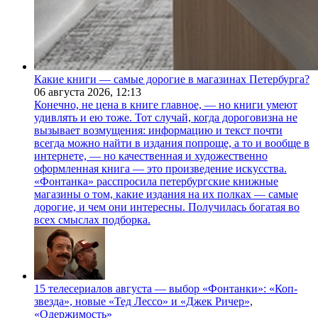
Какие книги — самые дорогие в магазинах Петербурга?
06 августа 2026,
12:13
Конечно, не цена в книге главное, — но книги умеют
удивлять и ею тоже. Тот случай, когда дороговизна не
вызывает возмущения: информацию и текст почти
всегда можно найти в издания попроще, а то и вообще в
интернете, — но качественная и художественно
оформленная книга — это произведение искусства.
«Фонтанка» расспросила петербургские книжные
магазины о том, какие издания на их полках — самые
дорогие, и чем они интересны. Получилась богатая во
всех смыслах подборка.
15 телесериалов августа — выбор «Фонтанки»: «Коп-
звезда», новые «Тед Лессо» и «Джек Ричер»,
«Одержимость»