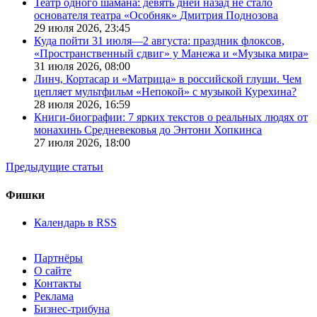
Театр одного шамана: девять дней назад не стало
основателя театра «Особняк» Дмитрия Поднозова
29 июля 2026,
23:45
Куда пойти 31 июля—2 августа: праздник флоксов,
«Пространственный сдвиг» у Манежа и «Музыка мира»
31 июля 2026,
08:00
Линч, Кортасар и «Матрица» в российской глуши. Чем
цепляет мультфильм «Непокой» с музыкой Курехина?
28 июля 2026,
16:59
Книги-биографии: 7 ярких текстов о реальных людях от
монахинь Средневековья до Энтони Хопкинса
27 июля 2026,
18:00
Предыдущие статьи
Фишки
Календарь в RSS
Партнёры
О сайте
Контакты
Реклама
Бизнес-трибуна