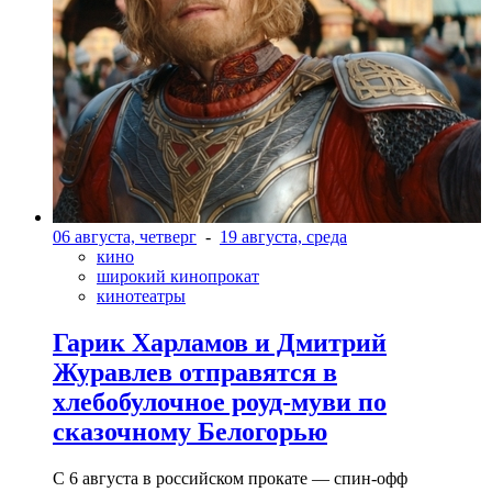
06 августа, четверг
-
19 августа, среда
кино
широкий кинопрокат
кинотеатры
Гарик Харламов и Дмитрий
Журавлев отправятся в
хлебобулочное роуд-муви по
сказочному Белогорью
С 6 августа в российском прокате — спин-офф