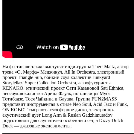
На фестивале также выступят инди-группа Therr Maitz, автор
трека «О, Марфа» Меджикул, All In Orchestra, электронный
проект Triangle Sun, бойкий соул коллектив Junkyard
Storytellaz, Super Collection Orchestra, афрофутуристы
KENAKO, этнический проект Сати Казановой Sati Ethnica,
неосоул-вокалистка Арина Фауль, поп-певицы Муся
Тотибадзе, Тося Чайкина и Gayana. Группа FUN2MASS
представит инструментал в стиле Neo-Soul, Acid-Jazz и Funk,
ON ROBOT сыграют атмосферное диско, электронно-
акустический дуэт Long Arm & Ruslan Gadzhimuradov
подготовили для слушателей особенный сет, а Dizzy Dutch
Duck — джазовые эксперименты.