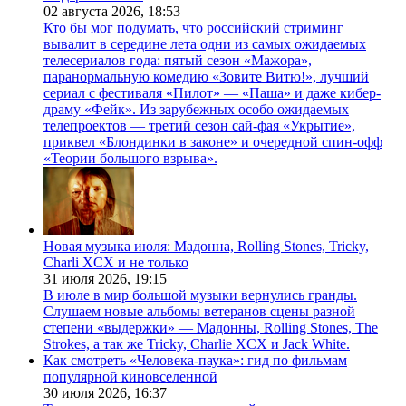
02 августа 2026,
18:53
Кто бы мог подумать, что российский стриминг
вывалит в середине лета одни из самых ожидаемых
телесериалов года: пятый сезон «Мажора»,
паранормальную комедию «Зовите Витю!», лучший
сериал с фестиваля «Пилот» — «Паша» и даже кибер-
драму «Фейк». Из зарубежных особо ожидаемых
телепроектов — третий сезон сай-фая «Укрытие»,
приквел «Блондинки в законе» и очередной спин-офф
«Теории большого взрыва».
Новая музыка июля: Мадонна, Rolling Stones, Tricky,
Charli XCX и не только
31 июля 2026,
19:15
В июле в мир большой музыки вернулись гранды.
Слушаем новые альбомы ветеранов сцены разной
степени «выдержки» — Мадонны, Rolling Stones, The
Strokes, а так же Tricky, Charlie XCX и Jack White.
Как смотреть «Человека-паука»: гид по фильмам
популярной киновселенной
30 июля 2026,
16:37