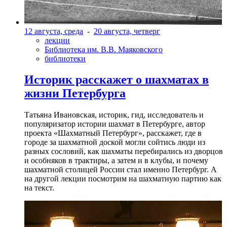
12 августа, среда
-
20 августа, четверг
лекции
Библиотека им. В.В. Маяковского
библиотеки
Историк расскажет о шахматах в
жизни Петербурга
Татьяна Ивановская, историк, гид, исследователь и
популяризатор истории шахмат в Петербурге, автор
проекта «Шахматный Петербург», расскажет, где в
городе за шахматной доской могли сойтись люди из
разных сословий, как шахматы перебирались из дворцов
и особняков в трактиры, а затем и в клубы, и почему
шахматной столицей России стал именно Петербург. А
на другой лекции посмотрим на шахматную партию как
на текст.