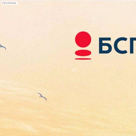
РЕКЛАМА
Афиша Plus
#телегид
Фонтанка.ру
Сегодня:
2026.08.08
14:36
Афиша Plus
кино
спектакли
выставки
концерты
лекции
книги
афиша плюс
новости
+