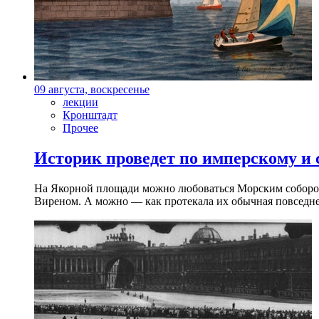
09 августа, воскресенье
лекции
Кронштадт
Прочее
Историк проведет по имперскому и
На Якорной площади можно любоваться Морским собором 
Виреном. А можно — как протекала их обычная повседнев