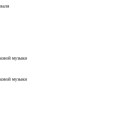
иваля
ековой музыки
ековой музыки