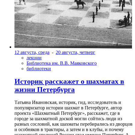
12 августа, среда
-
20 августа, четверг
лекции
Библиотека им. В.В. Маяковского
библиотеки
Историк расскажет о шахматах в
жизни Петербурга
Татьяна Ивановская, историк, гид, исследователь и
популяризатор истории шахмат в Петербурге, автор
проекта «Шахматный Петербург», расскажет, где в
городе за шахматной доской могли сойтись люди из
разных сословий, как шахматы перебирались из дворцов
и особняков в трактиры, а затем и в клубы, и почему
шахматной столицей России стал именно Петербург. А