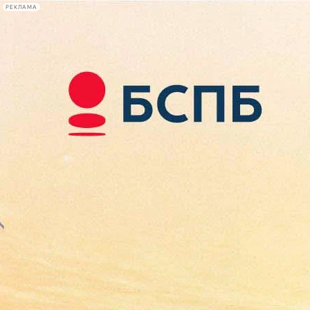
РЕКЛАМА
Афиша Plus
#телегид
Фонтанка.ру
Сегодня:
2026.08.07
15:46
Афиша Plus
кино
спектакли
выставки
концерты
лекции
книги
афиша плюс
новости
+