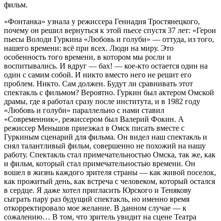
фильм.
«Фонтанка» узнала у режиссера Геннадия Тростянецкого,
почему он решил вернуться к этой пьесе спустя 37 лет: «Герои
пьесы Володи Гуркина «Любовь и голуби» — оттуда, из того,
нашего времени: всё при всех. Люди на миру. Это
особенность того времени, в котором мы росли и
воспитывались. И вдруг — бах! — кое-кто остается один на
один с самим собой. И никто вместо него не решит его
проблем. Никто. Сам должен. Будут ли сравнивать этот
спектакль с фильмом? Вероятно. Гуркин был актером Омской
драмы, где я работал сразу после института, и в 1982 году
«Любовь и голуби» параллельно с нами ставил
«Современник», режиссером был Валерий Фокин. А
режиссер Меньшов приезжал в Омск писать вместе с
Гуркиным сценарий для фильма. Он видел наш спектакль и
снял талантливый фильм, совершенно не похожий на нашу
работу. Спектакль стал примечательностью Омска, так же, как
и фильм, который стал примечательностью времени. Он
вошел в жизнь каждого зрителя страны — как живой поселок,
как прожитый день, как встреча с человеком, который остался
в сердце. Я даже хотел пригласить Юрского и Тенякову
сыграть пару раз будущий спектакль, но именно время
откорректировало мое желание. В данном случае — к
сожалению… В том, что зритель увидит на сцене Театра