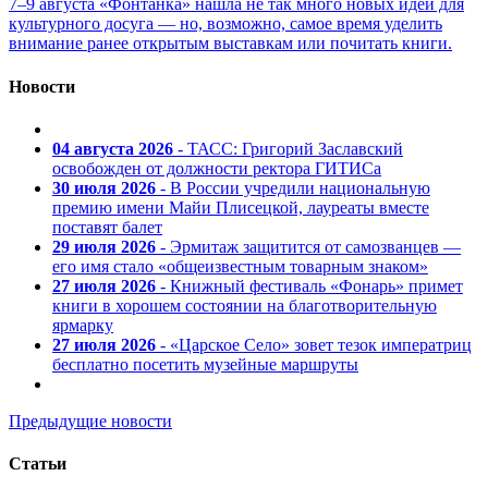
7–9 августа «Фонтанка» нашла не так много новых идей для
культурного досуга — но, возможно, самое время уделить
внимание ранее открытым выставкам или почитать книги.
Новости
04 августа 2026
- ТАСС: Григорий Заславский
освобожден от должности ректора ГИТИСа
30 июля 2026
- В России учредили национальную
премию имени Майи Плисецкой, лауреаты вместе
поставят балет
29 июля 2026
- Эрмитаж защитится от самозванцев —
его имя стало «общеизвестным товарным знаком»
27 июля 2026
- Книжный фестиваль «Фонарь» примет
книги в хорошем состоянии на благотворительную
ярмарку
27 июля 2026
- «Царское Село» зовет тезок императриц
бесплатно посетить музейные маршруты
Предыдущие новости
Статьи