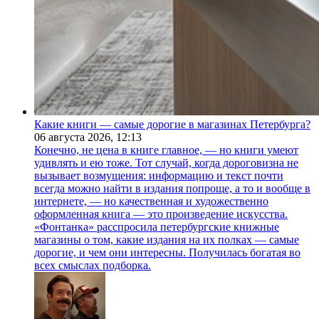
Какие книги — самые дорогие в магазинах Петербурга?
06 августа 2026,
12:13
Конечно, не цена в книге главное, — но книги умеют
удивлять и ею тоже. Тот случай, когда дороговизна не
вызывает возмущения: информацию и текст почти
всегда можно найти в издания попроще, а то и вообще в
интернете, — но качественная и художественно
оформленная книга — это произведение искусства.
«Фонтанка» расспросила петербургские книжные
магазины о том, какие издания на их полках — самые
дорогие, и чем они интересны. Получилась богатая во
всех смыслах подборка.