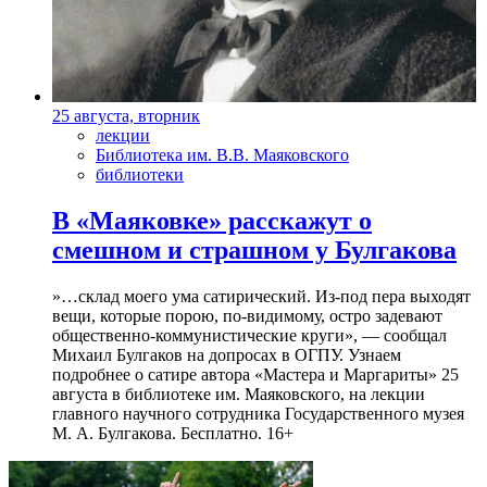
25 августа, вторник
лекции
Библиотека им. В.В. Маяковского
библиотеки
В «Маяковке» расскажут о
смешном и страшном у Булгакова
»…склад моего ума сатирический. Из-под пера выходят
вещи, которые порою, по-видимому, остро задевают
общественно-коммунистические круги», — сообщал
Михаил Булгаков на допросах в ОГПУ. Узнаем
подробнее о сатире автора «Мастера и Маргариты» 25
августа в библиотеке им. Маяковского, на лекции
главного научного сотрудника Государственного музея
М. А. Булгакова. Бесплатно. 16+