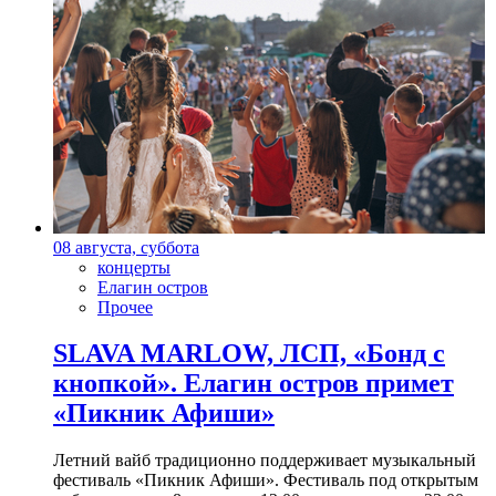
08 августа, суббота
концерты
Елагин остров
Прочее
SLAVA MARLOW, ЛСП, «Бонд с
кнопкой». Елагин остров примет
«Пикник Афиши»
Летний вайб традиционно поддерживает музыкальный
фестиваль «Пикник Афиши». Фестиваль под открытым