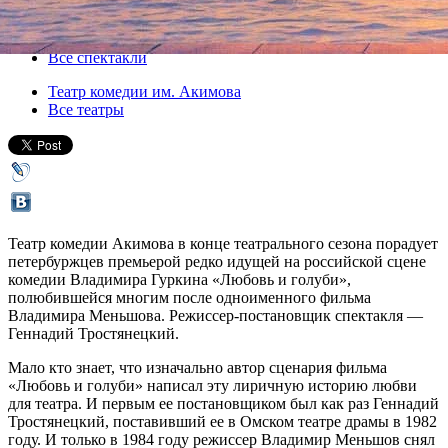
25 мая 2019, суббота
-
26 мая 2019, воскресенье
Версия для печати
Все спектакли
Театр комедии им. Акимова
Все театры
Театр комедии Акимова в конце театрального сезона порадует
петербуржцев премьерой редко идущей на российской сцене
комедии Владимира Гуркина «Любовь и голуби»,
полюбившейся многим после одноименного фильма
Владимира Меньшова. Режиссер-постановщик спектакля —
Геннадий Тростянецкий.
Мало кто знает, что изначально автор сценария фильма
«Любовь и голуби» написал эту лиричную историю любви
для театра. И первым ее постановщиком был как раз Геннадий
Тростянецкий, поставивший ее в Омском театре драмы в 1982
году. И только в 1984 году режиссер Владимир Меньшов снял