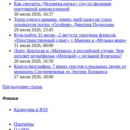
Как смотреть «Человека-паука»: гид по фильмам
популярной киновселенной
30 июля 2026,
16:37
Театр одного шамана: девять дней назад не стало
основателя театра «Особняк» Дмитрия Поднозова
29 июля 2026,
23:45
Куда пойти 31 июля—2 августа: праздник флоксов,
«Пространственный сдвиг» у Манежа и «Музыка мира»
31 июля 2026,
08:00
Линч, Кортасар и «Матрица» в российской глуши. Чем
цепляет мультфильм «Непокой» с музыкой Курехина?
28 июля 2026,
16:59
Книги-биографии: 7 ярких текстов о реальных людях от
монахинь Средневековья до Энтони Хопкинса
27 июля 2026,
18:00
Предыдущие статьи
Фишки
Календарь в RSS
Партнёры
О сайте