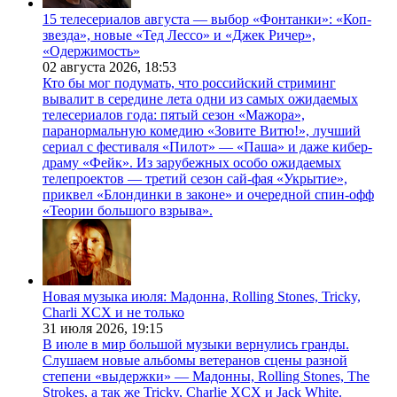
15 телесериалов августа — выбор «Фонтанки»: «Коп-
звезда», новые «Тед Лессо» и «Джек Ричер»,
«Одержимость»
02 августа 2026,
18:53
Кто бы мог подумать, что российский стриминг
вывалит в середине лета одни из самых ожидаемых
телесериалов года: пятый сезон «Мажора»,
паранормальную комедию «Зовите Витю!», лучший
сериал с фестиваля «Пилот» — «Паша» и даже кибер-
драму «Фейк». Из зарубежных особо ожидаемых
телепроектов — третий сезон сай-фая «Укрытие»,
приквел «Блондинки в законе» и очередной спин-офф
«Теории большого взрыва».
Новая музыка июля: Мадонна, Rolling Stones, Tricky,
Charli XCX и не только
31 июля 2026,
19:15
В июле в мир большой музыки вернулись гранды.
Слушаем новые альбомы ветеранов сцены разной
степени «выдержки» — Мадонны, Rolling Stones, The
Strokes, а так же Tricky, Charlie XCX и Jack White.