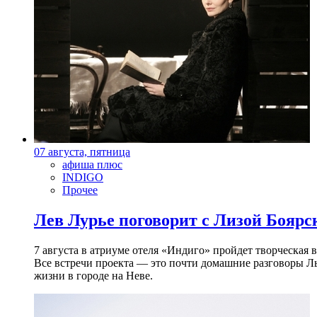
07 августа, пятница
афиша плюс
INDIGO
Прочее
Лев Лурье поговорит с Лизой Боярск
7 августа в атриуме отеля «Индиго» пройдет творческая 
Все встречи проекта — это почти домашние разговоры Л
жизни в городе на Неве.