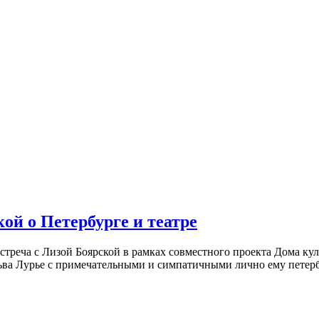
ой о Петербурге и театре
встреча с Лизой Боярской в рамках совместного проекта Дома к
ьва Лурье с примечательными и симпатичными лично ему петербу