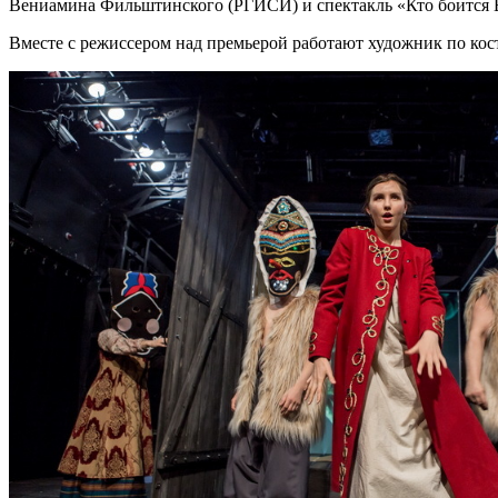
Вениамина Фильштинского (РГИСИ) и спектакль «Кто боится 
Вместе с режиссером над премьерой работают художник по кос