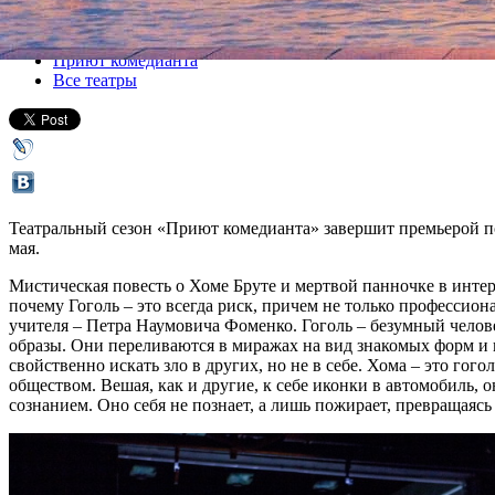
Все спектакли
Приют комедианта
Все театры
Театральный сезон «Приют комедианта» завершит премьерой по
мая.
Мистическая повесть о Хоме Бруте и мертвой панночке в инте
почему Гоголь – это всегда риск, причем не только профессио
учителя – Петра Наумовича Фоменко. Гоголь – безумный челов
образы. Они переливаются в миражах на вид знакомых форм и
свойственно искать зло в других, но не в себе. Хома – это г
обществом. Вешая, как и другие, к себе иконки в автомобиль, 
сознанием. Оно себя не познает, а лишь пожирает, превращаяс