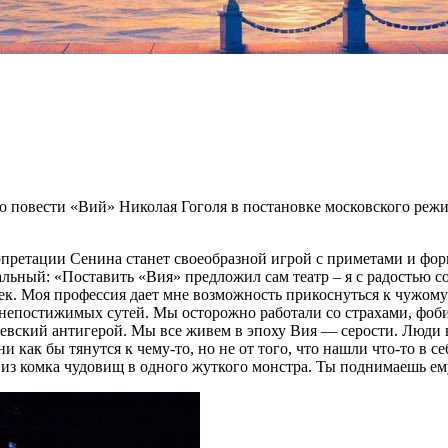
 повести «Вий» Николая Гоголя в постановке московского режис
рпретации Сенина станет своеобразной игрой с приметами и фор
нальный: «Поставить «Вия» предложил сам театр – я с радостью 
ек. Моя профессия дает мне возможность прикоснуться к чужому
 непостижимых сутей. Мы осторожно работали со страхами, фоб
оголевский антигерой. Мы все живем в эпоху Вия — серости. Люд
они как бы тянутся к чему-то, но не от того, что нашли что-то в
ь из комка чудовищ в одного жуткого монстра. Ты поднимаешь е