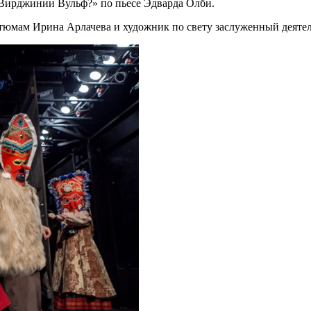
Вирджинии Вульф?» по пьесе Эдварда Олби.
тюмам Ирина Арлачева и художник по свету заслуженный деятел