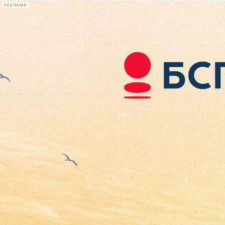
РЕКЛАМА
Афиша Plus
#телегид
Фонтанка.ру
Сегодня:
2026.08.07
05:02
Афиша Plus
кино
спектакли
выставки
концерты
лекции
книги
афиша плюс
новости
+