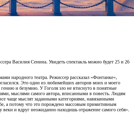
сера Василия Сенина. Увидеть спектакль можно будет 25 и 26
мами народного театра. Режиссер рассказал «Фонтанке»,
согласился. Это один из любимейших авторов моих и моего
 гению и безумию. У Гоголя зло не втиснуто в понятные
иями, мыслями самого автора, вписанными в повесть. Людям
и все чаще мыслят заданными категориями, навязанными
 себе, а потому что это порождено массовым примитивным
му веки и вдруг неожиданно находишь отражение самого себя».