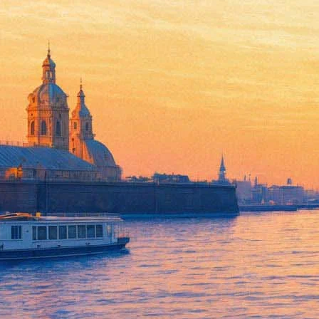
«Вию» откроют веки в «Прию
25 мая 2019, суббота
-
26 мая 2019, воскресенье
Версия для печати