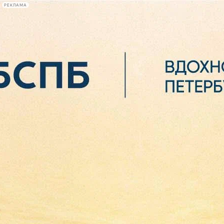
РЕКЛАМА
Афиша Plus
#телегид
Фонтанка.ру
Сегодня:
2026.08.06
20:36
Афиша Plus
кино
спектакли
выставки
концерты
лекции
книги
афиша плюс
новости
+