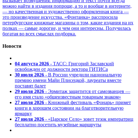
вызывает возмущения: информацию и текст почти всегда
можно найти в издания попроще, а то и вообще в интернете,
— но качественная и художественно оформленная книга —
это произведение искусства. «Фонтанка» расспросила
петербургские книжные магазины о том, какие издания на их
полках — самые дорогие, и чем они интересны. Получилась
богатая во всех смыслах подборка.
Новости
04 августа 2026
- ТАСС: Григорий Заславский
освобожден от должности ректора ГИТИСа
30 июля 2026
- В России учредили национальную
премию имени Майи Плисецкой, лауреаты вместе
поставят балет
29 июля 2026
- Эрмитаж защитится от самозванцев —
его имя стало «общеизвестным товарным знаком»
27 июля 2026
- Книжный фестиваль «Фонарь» примет
книги в хорошем состоянии на благотворительную
ярмарку
27 июля 2026
- «Царское Село» зовет тезок императриц
бесплатно посетить музейные маршруты