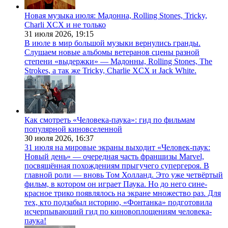
Новая музыка июля: Мадонна, Rolling Stones, Tricky,
Charli XCX и не только
31 июля 2026,
19:15
В июле в мир большой музыки вернулись гранды.
Слушаем новые альбомы ветеранов сцены разной
степени «выдержки» — Мадонны, Rolling Stones, The
Strokes, а так же Tricky, Charlie XCX и Jack White.
Как смотреть «Человека-паука»: гид по фильмам
популярной киновселенной
30 июля 2026,
16:37
31 июля на мировые экраны выходит «Человек-паук:
Новый день» — очередная часть франшизы Marvel,
посвящённая похождениям прыгучего супергероя. В
главной роли — вновь Том Холланд. Это уже четвёртый
фильм, в котором он играет Паука. Но до него сине-
красное трико появлялось на экране множество раз. Для
тех, кто подзабыл историю, «Фонтанка» подготовила
исчерпывающий гид по киновоплощениям человека-
паука!