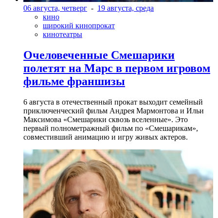
06 августа, четверг
-
19 августа, среда
кино
широкий кинопрокат
кинотеатры
Очеловеченные Смешарики
полетят на Марс в первом игровом
фильме франшизы
6 августа в отечественный прокат выходит семейный
приключенческий фильм Андрея Мармонтова и Ильи
Максимова «Смешарики сквозь вселенные». Это
первый полнометражный фильм по «Смешарикам»,
совместивший анимацию и игру живых актеров.