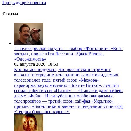
Предыдущие новости
Статьи
15 телесериалов августа — выбор «Фонтанки»: «Коп-
звезда», новые «Тед Лессо» и «Джек Ричер»,
«Одержимость»
02 августа 2026,
18:53
Кто бы мог подумать, что российский стриминг
вывалит в середине лета одни из самых ожидаемых
телесериалов года: пятый сезон «Мажора»,
паранормальную комедию «Зовите Витю!», лучший
сериал с фестиваля «Пилот» — «Паша» и даже кибер-
драму «Фейк». Из зарубежных особо ожидаемых
телепроектов — третий сезон сай-фая «Укрытие»,
приквел «Блондинки в законе» и очередной спин-офф
«Теории большого взрыва».