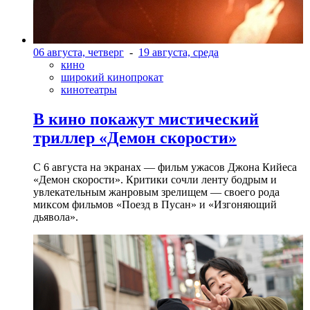
06 августа, четверг
-
19 августа, среда
кино
широкий кинопрокат
кинотеатры
В кино покажут мистический
триллер «Демон скорости»
С 6 августа на экранах — фильм ужасов Джона Кийеса
«Демон скорости». Критики сочли ленту бодрым и
увлекательным жанровым зрелищeм — своего рода
миксом фильмов «Поезд в Пусан» и «Изгоняющий
дьявола».