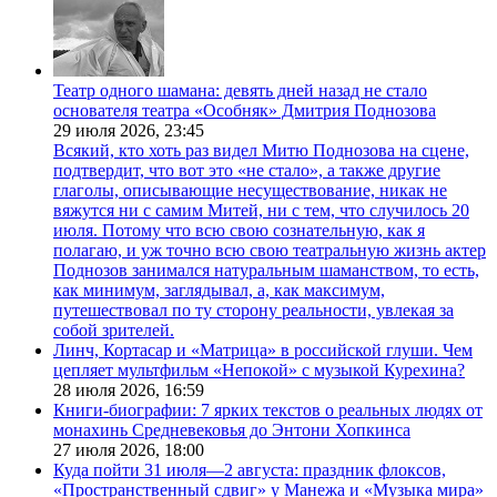
Театр одного шамана: девять дней назад не стало
основателя театра «Особняк» Дмитрия Поднозова
29 июля 2026,
23:45
Всякий, кто хоть раз видел Митю Поднозова на сцене,
подтвердит, что вот это «не стало», а также другие
глаголы, описывающие несуществование, никак не
вяжутся ни с самим Митей, ни с тем, что случилось 20
июля. Потому что всю свою сознательную, как я
полагаю, и уж точно всю свою театральную жизнь актер
Поднозов занимался натуральным шаманством, то есть,
как минимум, заглядывал, а, как максимум,
путешествовал по ту сторону реальности, увлекая за
собой зрителей.
Линч, Кортасар и «Матрица» в российской глуши. Чем
цепляет мультфильм «Непокой» с музыкой Курехина?
28 июля 2026,
16:59
Книги-биографии: 7 ярких текстов о реальных людях от
монахинь Средневековья до Энтони Хопкинса
27 июля 2026,
18:00
Куда пойти 31 июля—2 августа: праздник флоксов,
«Пространственный сдвиг» у Манежа и «Музыка мира»