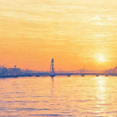
Фестиваль «Радуга» привезет
в Петербург спектакли
Питера Брука, Тадаса