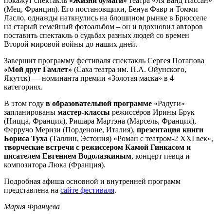
покажут спектакль
«Жизни бумаги»
театра «Ля Банд Пассан»
(Мец, Франция). Его постановщики, Бенуа Фавр и Томми
Ласло, однажды наткнулись на блошином рынке в Брюсселе
на старый семейный фотоальбом – он и вдохновил авторов
поставить спектакль о судьбах разных людей со времен
Второй мировой войны до наших дней.
Завершит программу фестиваля спектакль Сергея Потапова
«Мой друг Гамлет»
(Саха театра им. П.А. Ойунского,
Якутск) — номинанта премии «Золотая маска» в 4
категориях.
В этом году
в образовательной программе
«Радуги»
запланированы
мастер-классы
режиссёров Ирины Брук
(Ницца, Франция), Ришара Мартэна (Марсель, Франция),
Ферручо Меризи (Порденоне, Италия),
презентация книги
Бориса Туха
(Таллин, Эстония) «Роман с театром-2 XXI век»,
творческие встречи с режиссером Камой Гинкасом и
писателем Евгением Водолазкиным
, концерт певца и
композитора Люка (Франция).
Подробная афиша основной и внутренней программ
представлена на
сайте фестиваля
.
Мария Францева