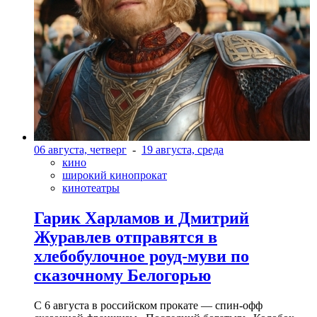
06 августа, четверг
-
19 августа, среда
кино
широкий кинопрокат
кинотеатры
Гарик Харламов и Дмитрий
Журавлев отправятся в
хлебобулочное роуд-муви по
сказочному Белогорью
С 6 августа в российском прокате — спин-офф