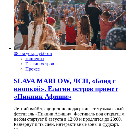
08 августа, суббота
концерты
Елагин остров
Прочее
SLAVA MARLOW, ЛСП, «Бонд с
кнопкой». Елагин остров примет
«Пикник Афиши»
Летний вайб традиционно поддерживает музыкальный
фестиваль «Пикник Афиши». Фестиваль под открытым
небом стартует 8 августа в 12:00 и продлится до 23:00.
Развернут пять сцен, интерактивные зоны и фудкорт.