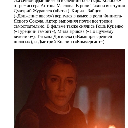
сказочной франшизы «Последний богатырь. Колобок»
от режиссера Антона Маслова. В роли Тихона выступил
Дмитрий Журавлев («Батя»). Кирилл Зайцев
(«Движение вверх») вернулся в камео в роли Финиста-
Ясного Сокола. Актер выполнял почти все трюки
самостоятельно. В фильме также снялись Гоша Куценко
(«Турецкий гамбит»), Мила Ершова («По щучьему
велению»), Татьяна Догилева («Вампиры средней
полосы»), и Дмитрий Колчин («Коммерсант»).