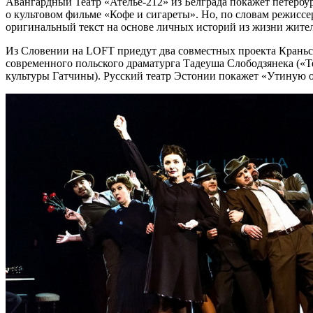
Авангардный Театр «Ателье-212» из Белграда покажет петербу
о культовом фильме «Кофе и сигареты». Но, по словам режисс
оригинальный текст на основе личных историй из жизни жител
Из Словении на LOFT приедут два совместных проекта Краньс
современного польского драматурга Тадеуша Слободзянека («Т
культуры Гатчины). Русский театр Эстонии покажет «Утиную 