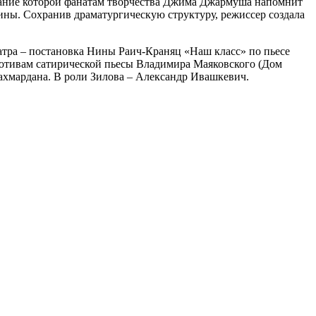
звание которой фанатам творчества Джима Джармуша напомнит
ины. Сохранив драматургическую структуру, режиссер создала
атра – постановка Нины Раич-Краняц «Наш класс» по пьесе
мотивам сатирической пьесы Владимира Маяковского (Дом
ахмардана. В роли Зилова – Александр Ивашкевич.