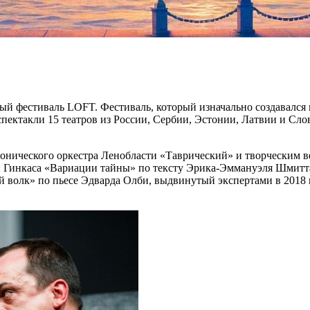
ный фестиваль LOFT. Фестиваль, который изначально создавался 
спектакли 15 театров из России, Сербии, Эстонии, Латвии и Сл
онического оркестра Ленобласти «Таврический» и творческим 
мы Гинкаса «Вариации тайны» по тексту Эрика-Эммануэля Шмитта
й волк» по пьесе Эдварда Олби, выдвинутый экспертами в 2018