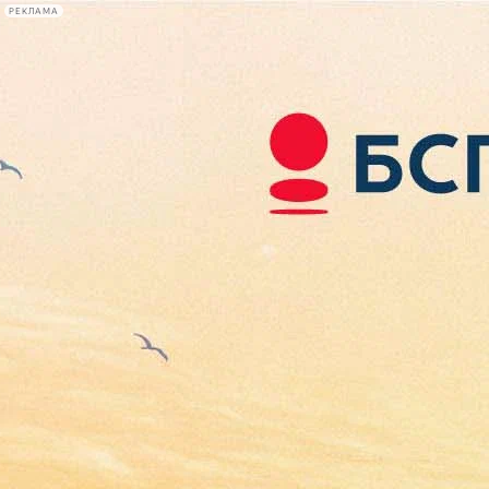
РЕКЛАМА
Афиша Plus
#телегид
Фонтанка.ру
Сегодня:
2026.08.07
07:00
Афиша Plus
кино
спектакли
выставки
концерты
лекции
книги
афиша плюс
новости
+