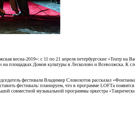
кая весна-2019»: с 11 по 21 апреля петербургские «Театр на В
ли на площадках Домов культуры в Лесколово и Всеволжска. К с
дседатель фестиваля Владимир Словохотов рассказал «Фонтанке
ставить фестиваль: планируем, что в программе LOFTа появятся 
ьшой совместной музыкальной программы оркестра «Таврический