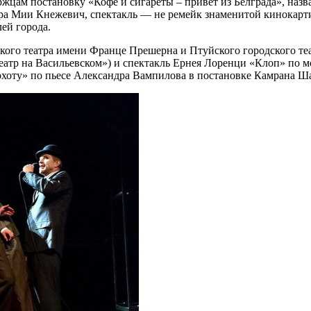
ржцам постановку «Кофе и сигареты – привет из Белграда», на
ера Мии Кнежевич, спектакль — не ремейк знаменитой кинокарт
ей города.
кого театра имени Франце Прешерна и Птуйского городского те
еатр на Васильевском») и спектакль Ернея Лоренци «Клоп» по 
охоту» по пьесе Александра Вампилова в постановке Камрана Ш