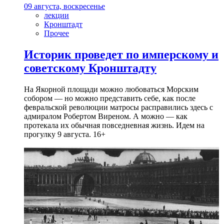
09 августа, воскресенье
лекции
Кронштадт
Прочее
Историк проведет по имперскому и
советскому Кронштадту
На Якорной площади можно любоваться Морским
собором — но можно представить себе, как после
февральской революции матросы расправились здесь с
адмиралом Робертом Виреном. А можно — как
протекала их обычная повседневная жизнь. Идем на
прогулку 9 августа. 16+