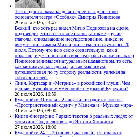
Театр одного шамана: девять дней назад не стало
основателя театра «Особняк» Дмитрия Поднозова
29 июля 2026,
23:45
Всякий, кто хоть раз видел Митю Поднозова на сцене,
подтвердит, что вот это «не стало», а также другие
глаголы, описывающие несуществование, никак не
вяжутся ни с самим Митей, ни с тем, что случилось 20
июля. Потому что всю свою сознательную, как я
полагаю, и уж точно всю свою театральную жизнь актер
Поднозов занимался натуральным шаманством, то есть,
как минимум, заглядывал, а, как максимум,
путешествовал по ту сторону реальности, увлекая за
собой зрителей.
Линч, Кортасар и «Матрица» в российской глуши. Чем
цепляет мультфильм «Непокой» с музыкой Курехина?
28 июля 2026,
16:59
Куда пойти 31 июля—2 августа: праздник флоксов,
«Пространственный сдвиг» у Манежа и «Музыка мира»
31 июля 2026,
08:00
Книги-биографии: 7 ярких текстов о реальных людях от
монахинь Средневековья до Энтони Хопкинса
27 июля 2026,
18:00
Куда пойти 24 — 26 июля: Джазовый фестиваль по