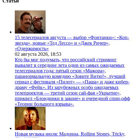
Статьи
15 телесериалов августа — выбор «Фонтанки»: «Коп-
звезда», новые «Тед Лессо» и «Джек Ричер»,
«Одержимость»
02 августа 2026,
18:53
Кто бы мог подумать, что российский стриминг
вывалит в середине лета одни из самых ожидаемых
телесериалов года: пятый сезон «Мажора»,
паранормальную комедию «Зовите Витю!», лучший
сериал с фестиваля «Пилот» — «Паша» и даже кибер-
драму «Фейк». Из зарубежных особо ожидаемых
телепроектов — третий сезон сай-фая «Укрытие»,
приквел «Блондинки в законе» и очередной спин-офф
«Теории большого взрыва».
Новая музыка июля: Мадонна, Rolling Stones, Tricky,