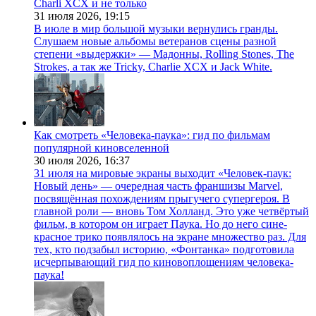
Charli XCX и не только
31 июля 2026,
19:15
В июле в мир большой музыки вернулись гранды.
Слушаем новые альбомы ветеранов сцены разной
степени «выдержки» — Мадонны, Rolling Stones, The
Strokes, а так же Tricky, Charlie XCX и Jack White.
Как смотреть «Человека-паука»: гид по фильмам
популярной киновселенной
30 июля 2026,
16:37
31 июля на мировые экраны выходит «Человек-паук:
Новый день» — очередная часть франшизы Marvel,
посвящённая похождениям прыгучего супергероя. В
главной роли — вновь Том Холланд. Это уже четвёртый
фильм, в котором он играет Паука. Но до него сине-
красное трико появлялось на экране множество раз. Для
тех, кто подзабыл историю, «Фонтанка» подготовила
исчерпывающий гид по киновоплощениям человека-
паука!