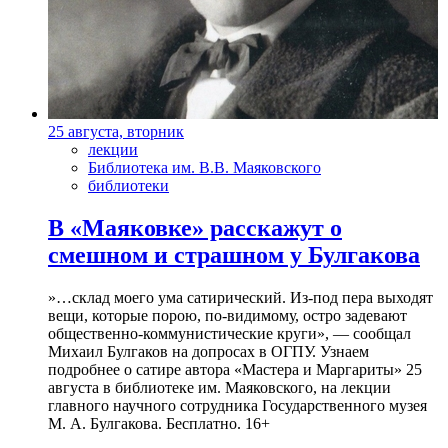
25 августа, вторник
лекции
Библиотека им. В.В. Маяковского
библиотеки
В «Маяковке» расскажут о
смешном и страшном у Булгакова
»…склад моего ума сатирический. Из-под пера выходят
вещи, которые порою, по-видимому, остро задевают
общественно-коммунистические круги», — сообщал
Михаил Булгаков на допросах в ОГПУ. Узнаем
подробнее о сатире автора «Мастера и Маргариты» 25
августа в библиотеке им. Маяковского, на лекции
главного научного сотрудника Государственного музея
М. А. Булгакова. Бесплатно. 16+