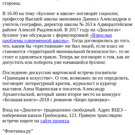
стороны.
В 16.00 на тему «Буллинг в школе» поговорят социолог,
профессор Высшей школы экономики Даниил Александров и
учитель географии, директор школы № 263 в Адмиралтейском
районе Алексей Рыдлевский. В 2017 году на «Диалогах»
буллинг уже обсуждали с формулировкой
«Взрослые
проблемы современной школы»
. Тогда договорились до того,
что, каким бы «престижным» ни был лицей, если класс не
становится «территорией минимальной безопасности», то не
стоит и удивляться травле. Теперь же поговорят о том, как не
допустить или побороть уже начавшийся буллинг.
Последнюю дискуссию мартовской встречи посвятили
«Границам в искусстве». О том, возможно ли их определить,
поговорят литературный критик, журналист и куратор
выставок Анна Наринская и писатель Александр
Архангельский, который занял второе место на конкурсе
«Большая книга»-2018 с романом «Бюро проверки».
Вход на «Диалоги» традиционно свободный. Адрес ВШЭ –
набережная канала Грибоедова, 123. Прямую трансляцию
встречи ищите на
сайте проекта
.
"Фонтанка.ру"