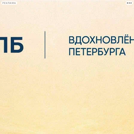
РЕКЛАМА
Афиша Plus
#телегид
Фонтанка.ру
Сегодня:
2026.08.07
02:40
Афиша Plus
кино
спектакли
выставки
концерты
лекции
книги
афиша плюс
новости
+