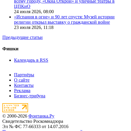
всему городу, «Окна Открой» и уличные театры в
ЦПКиО
24 июля 2026,
08:00
«Испания в огне» и 90 лет спустя: Музей истории
религии открыл выставку о гражданской войне
23 июля 2026,
11:18
Предыдущие статьи
Фишки
Календарь в RSS
Партнёры
О сайте
Контакты
Реклама
Бизнес-трибуна
© 2000-2026
Фонтанка.Ру
Свидетельство Роскомнадзора
Эл № ФС 77-66333 от 14.07.2016