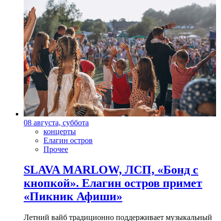
08 августа, суббота
концерты
Елагин остров
Прочее
SLAVA MARLOW, ЛСП, «Бонд с
кнопкой». Елагин остров примет
«Пикник Афиши»
Летний вайб традиционно поддерживает музыкальный