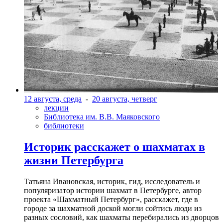
12 августа, среда
-
20 августа, четверг
лекции
Библиотека им. В.В. Маяковского
библиотеки
Историк расскажет о шахматах в
жизни Петербурга
Татьяна Ивановская, историк, гид, исследователь и
популяризатор истории шахмат в Петербурге, автор
проекта «Шахматный Петербург», расскажет, где в
городе за шахматной доской могли сойтись люди из
разных сословий, как шахматы перебирались из дворцов