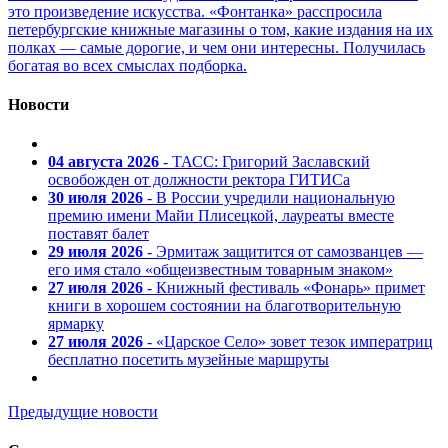
это произведение искусства. «Фонтанка» расспросила
петербургские книжные магазины о том, какие издания на их
полках — самые дорогие, и чем они интересны. Получилась
богатая во всех смыслах подборка.
Новости
04 августа 2026
- ТАСС: Григорий Заславский
освобожден от должности ректора ГИТИСа
30 июля 2026
- В России учредили национальную
премию имени Майи Плисецкой, лауреаты вместе
поставят балет
29 июля 2026
- Эрмитаж защитится от самозванцев —
его имя стало «общеизвестным товарным знаком»
27 июля 2026
- Книжный фестиваль «Фонарь» примет
книги в хорошем состоянии на благотворительную
ярмарку
27 июля 2026
- «Царское Село» зовет тезок императриц
бесплатно посетить музейные маршруты
Предыдущие новости