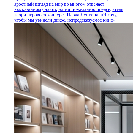
яростный взгляд на мир во многом отвечает
высказанному на открытии пожеланию председателя
жюри игрового конкурса Павла Лунгина: «Я хочу,
чтобы мы увидели дикое, непредсказуемое кино».