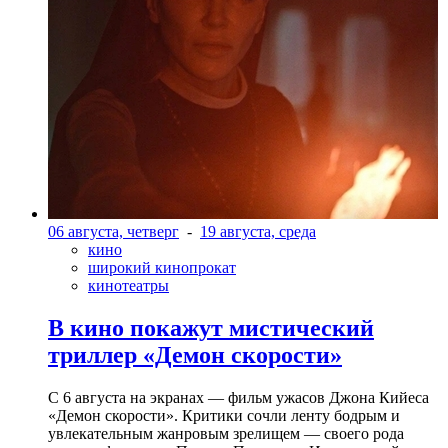
06 августа, четверг
-
19 августа, среда
кино
широкий кинопрокат
кинотеатры
В кино покажут мистический
триллер «Демон скорости»
С 6 августа на экранах — фильм ужасов Джона Кийеса
«Демон скорости». Критики сочли ленту бодрым и
увлекательным жанровым зрелищeм — своего рода