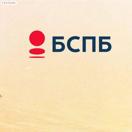
РЕКЛАМА
Афиша Plus
#телегид
Фонтанка.ру
Сегодня:
2026.08.09
09:34
Афиша Plus
кино
спектакли
выставки
концерты
лекции
книги
афиша плюс
новости
+