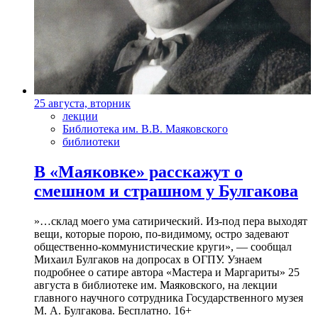
25 августа, вторник
лекции
Библиотека им. В.В. Маяковского
библиотеки
В «Маяковке» расскажут о
смешном и страшном у Булгакова
»…склад моего ума сатирический. Из-под пера выходят
вещи, которые порою, по-видимому, остро задевают
общественно-коммунистические круги», — сообщал
Михаил Булгаков на допросах в ОГПУ. Узнаем
подробнее о сатире автора «Мастера и Маргариты» 25
августа в библиотеке им. Маяковского, на лекции
главного научного сотрудника Государственного музея
М. А. Булгакова. Бесплатно. 16+