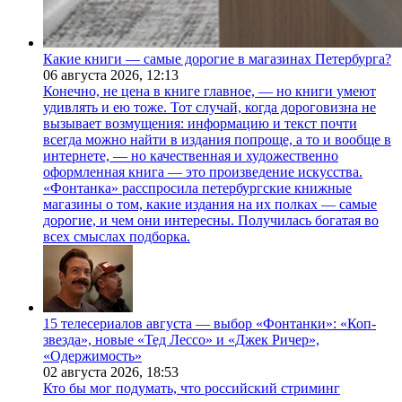
Какие книги — самые дорогие в магазинах Петербурга?
06 августа 2026,
12:13
Конечно, не цена в книге главное, — но книги умеют
удивлять и ею тоже. Тот случай, когда дороговизна не
вызывает возмущения: информацию и текст почти
всегда можно найти в издания попроще, а то и вообще в
интернете, — но качественная и художественно
оформленная книга — это произведение искусства.
«Фонтанка» расспросила петербургские книжные
магазины о том, какие издания на их полках — самые
дорогие, и чем они интересны. Получилась богатая во
всех смыслах подборка.
15 телесериалов августа — выбор «Фонтанки»: «Коп-
звезда», новые «Тед Лессо» и «Джек Ричер»,
«Одержимость»
02 августа 2026,
18:53
Кто бы мог подумать, что российский стриминг