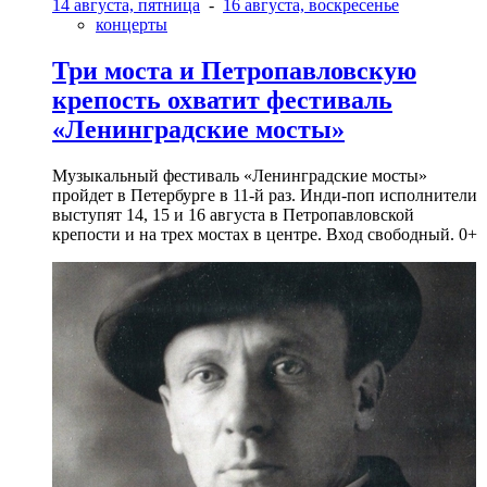
14 августа, пятница
-
16 августа, воскресенье
концерты
Три моста и Петропавловскую
крепость охватит фестиваль
«Ленинградские мосты»
Музыкальный фестиваль «Ленинградские мосты»
пройдет в Петербурге в 11-й раз. Инди-поп исполнители
выступят 14, 15 и 16 августа в Петропавловской
крепости и на трех мостах в центре. Вход свободный. 0+