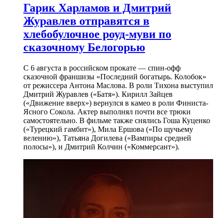
Гарик Харламов и Дмитрий
Журавлев отправятся в
хлебобулочное роуд-муви по
сказочному Белогорью
С 6 августа в российском прокате — спин-офф
сказочной франшизы «Последний богатырь. Колобок»
от режиссера Антона Маслова. В роли Тихона выступил
Дмитрий Журавлев («Батя»). Кирилл Зайцев
(«Движение вверх») вернулся в камео в роли Финиста-
Ясного Сокола. Актер выполнял почти все трюки
самостоятельно. В фильме также снялись Гоша Куценко
(«Турецкий гамбит»), Мила Ершова («По щучьему
велению»), Татьяна Догилева («Вампиры средней
полосы»), и Дмитрий Колчин («Коммерсант»).