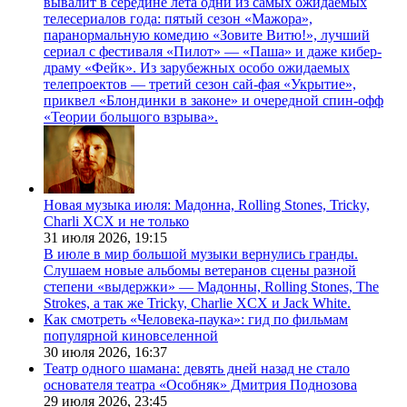
вывалит в середине лета одни из самых ожидаемых
телесериалов года: пятый сезон «Мажора»,
паранормальную комедию «Зовите Витю!», лучший
сериал с фестиваля «Пилот» — «Паша» и даже кибер-
драму «Фейк». Из зарубежных особо ожидаемых
телепроектов — третий сезон сай-фая «Укрытие»,
приквел «Блондинки в законе» и очередной спин-офф
«Теории большого взрыва».
Новая музыка июля: Мадонна, Rolling Stones, Tricky,
Charli XCX и не только
31 июля 2026,
19:15
В июле в мир большой музыки вернулись гранды.
Слушаем новые альбомы ветеранов сцены разной
степени «выдержки» — Мадонны, Rolling Stones, The
Strokes, а так же Tricky, Charlie XCX и Jack White.
Как смотреть «Человека-паука»: гид по фильмам
популярной киновселенной
30 июля 2026,
16:37
Театр одного шамана: девять дней назад не стало
основателя театра «Особняк» Дмитрия Поднозова
29 июля 2026,
23:45