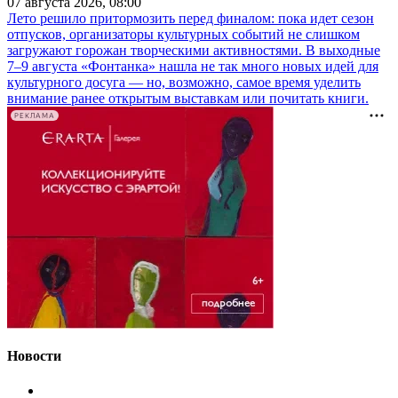
07 августа 2026, 08:00
Лето решило притормозить перед финалом: пока идет сезон
отпусков, организаторы культурных событий не слишком
загружают горожан творческими активностями. В выходные
7–9 августа «Фонтанка» нашла не так много новых идей для
культурного досуга — но, возможно, самое время уделить
внимание ранее открытым выставкам или почитать книги.
РЕКЛАМА
Новости