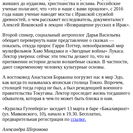
живших до иудаизма, христианства и ислама. Российские
ученые полагают, что «это и наше с вами прошлое», с 2016
года наши ученые наводят мосты с Иракской службой
древностей, о чем расскажет исследователь, документалист
Алексей Янковский в лекции «Возвращение русских в Ирак».
Второй спикер, социальный антрополог Дарья Васильева
обещает перевернуть наше представление о сказках —
показать, откуда пророс Гарри Поттер, невообразимый мир
мультфильмов Хаяо Миядзаки и «Звездные войны» Лукаса.
Лектор уверена: сейчас эти тексты делают то, что на
притяжении истории делали волшебные сказки. В частности,
дают современному человеку культурные основы.
А востоковед Анастасия Борькина погрузит нас в мир Эдо,
как когда-то называлась японская столица Токио. Впрочем,
столицей тогда город не был, а был резиденцией военного
правительства Токугавы. Лектор проследит жизнь тогдашнего
обывателя, которая в чем-то может быть близка и нам.
«Курилка Гутенберга» заседает 13 марта в баре «Бакалавриат»
(ул. Маяковского, 10), начало в 19.30. Бесплатно,
предварительная регистрация по
ссылке.
Александра Шеромова