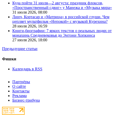
Куда пойти 31 июля—2 августа: праздник флоксов,
«Пространственный сдвиг» у Манежа и «Музыка мира»
31 июля 2026,
08:00
Линч, Кортасар и «Матрица» в российской глуши. Чем
цепляет мультфильм «Непокой» с музыкой Курехина?
28 июля 2026,
16:59
Книги-биографии: 7 ярких текстов о реальных людях от
монахинь Средневековья до Энтони Хопкинса
27 июля 2026,
18:00
Предыдущие статьи
Фишки
Календарь в RSS
Партнёры
О сайте
Контакты
Реклама
Бизнес-трибуна