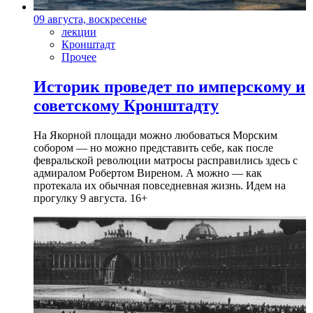
09 августа, воскресенье
лекции
Кронштадт
Прочее
Историк проведет по имперскому и
советскому Кронштадту
На Якорной площади можно любоваться Морским
собором — но можно представить себе, как после
февральской революции матросы расправились здесь с
адмиралом Робертом Виреном. А можно — как
протекала их обычная повседневная жизнь. Идем на
прогулку 9 августа. 16+