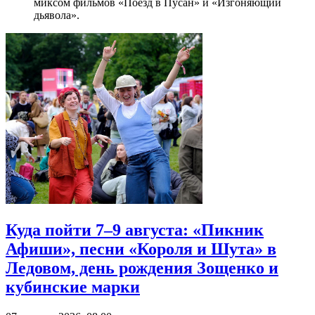
миксом фильмов «Поезд в Пусан» и «Изгоняющий
дьявола».
Куда пойти 7–9 августа: «Пикник
Афиши», песни «Короля и Шута» в
Ледовом, день рождения Зощенко и
кубинские марки