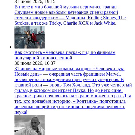
31 июля 2026,
19:15
В июле в мир большой музыки вернулись гранды.
Слушаем новые альбомы ветеранов сцены разной
степени «выдержки» — Мадонны, Rolling Stones, The
Strokes, а так же Tricky, Charlie XCX и Jack White.
Как смотреть «Человека-паука»: гид по фильмам
популярной киновселенной
30 июля 2026,
16:37
31 июля на мировые экраны выходит «Человек-паук:
Новый день» — очередная часть франшизы Marvel,
посвящённая похождениям прыгучего супергероя. В
главной роли — вновь Том Холланд. Это уже четвёртый
фильм, в котором он играет Паука. Но до него сине-
красное трико появлялось на экране множество раз. Для
тех, кто подзабыл историю, «Фонтанка» подготовила
исчерпывающий гид по киновоплощениям человека-
паука!