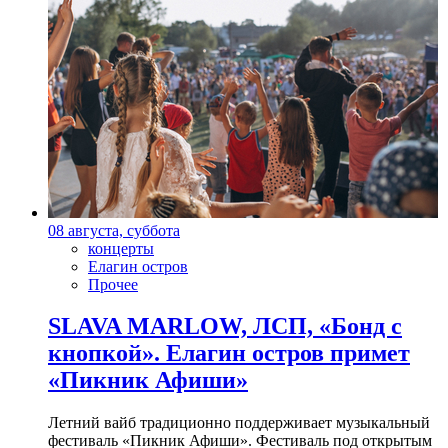
08 августа, суббота
концерты
Елагин остров
Прочее
SLAVA MARLOW, ЛСП, «Бонд с
кнопкой». Елагин остров примет
«Пикник Афиши»
Летний вайб традиционно поддерживает музыкальный
фестиваль «Пикник Афиши». Фестиваль под открытым