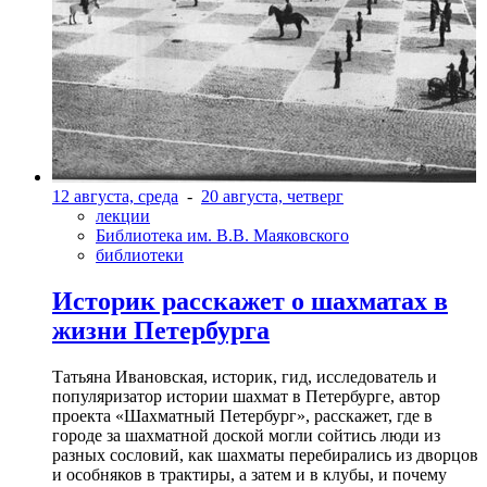
12 августа, среда
-
20 августа, четверг
лекции
Библиотека им. В.В. Маяковского
библиотеки
Историк расскажет о шахматах в
жизни Петербурга
Татьяна Ивановская, историк, гид, исследователь и
популяризатор истории шахмат в Петербурге, автор
проекта «Шахматный Петербург», расскажет, где в
городе за шахматной доской могли сойтись люди из
разных сословий, как шахматы перебирались из дворцов
и особняков в трактиры, а затем и в клубы, и почему