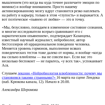
мышлением (это когда вы куда точнее различаете эмоции по
мимике) и вообще вниманием. Просто вашему
активизированному мозгу вдруг становится резко наплевать
на работу и карьеру, только в этом «глупость» и выражается. А
вот поэтическое «пьянею от любви» — это в точку.
«Мы, безусловно, попадаем в измененное состояние сознания,
и многие исследователи всерьез сравнивают его с
наркотическим опьянением», подтверждает Казанцева,
известный научный журналист, нейробиолог, автор
бестселлеров об иррациональном поведении человека.
Меняется уровень гормонов, выполнение всяких
поведенческих тестов тоже далеко от нормы, и вообще «когда
вы сильно влюблены — вы не совсем вы». Если вас это
несколько беспокоит — не парьтесь, «у всех так», успокаивает
Ася.
Слушаем
лекцию «Нейробиология влюбленности: почему мы
становимся такими странными?»
16 марта на сцене Лендока
(наб. Крюкова канала, 12). Начало в 20.00.
Александра Шеромова