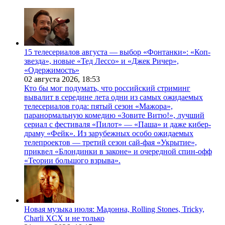
15 телесериалов августа — выбор «Фонтанки»: «Коп-
звезда», новые «Тед Лессо» и «Джек Ричер»,
«Одержимость»
02 августа 2026,
18:53
Кто бы мог подумать, что российский стриминг
вывалит в середине лета одни из самых ожидаемых
телесериалов года: пятый сезон «Мажора»,
паранормальную комедию «Зовите Витю!», лучший
сериал с фестиваля «Пилот» — «Паша» и даже кибер-
драму «Фейк». Из зарубежных особо ожидаемых
телепроектов — третий сезон сай-фая «Укрытие»,
приквел «Блондинки в законе» и очередной спин-офф
«Теории большого взрыва».
Новая музыка июля: Мадонна, Rolling Stones, Tricky,
Charli XCX и не только