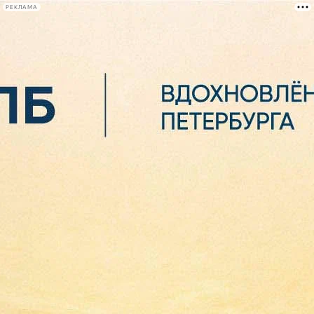
РЕКЛАМА
Афиша Plus
#телегид
Фонтанка.ру
Сегодня:
2026.08.07
07:23
Афиша Plus
кино
спектакли
выставки
концерты
лекции
книги
афиша плюс
новости
+