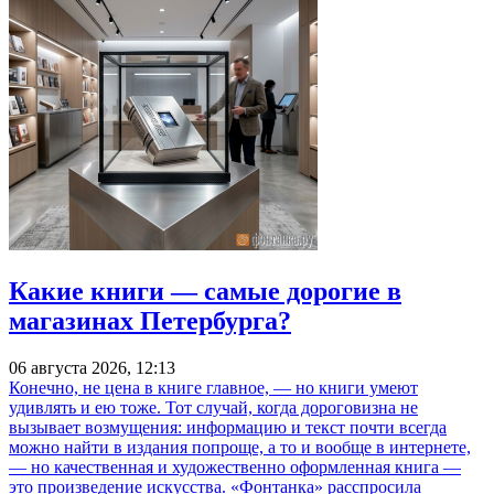
Какие книги — самые дорогие в
магазинах Петербурга?
06 августа 2026, 12:13
Конечно, не цена в книге главное, — но книги умеют
удивлять и ею тоже. Тот случай, когда дороговизна не
вызывает возмущения: информацию и текст почти всегда
можно найти в издания попроще, а то и вообще в интернете,
— но качественная и художественно оформленная книга —
это произведение искусства. «Фонтанка» расспросила