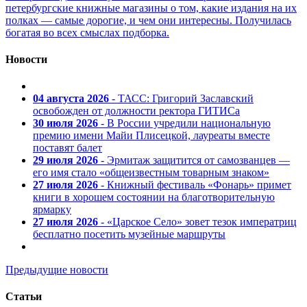
петербургские книжные магазины о том, какие издания на их
полках — самые дорогие, и чем они интересны. Получилась
богатая во всех смыслах подборка.
Новости
04 августа 2026
- ТАСС: Григорий Заславский
освобожден от должности ректора ГИТИСа
30 июля 2026
- В России учредили национальную
премию имени Майи Плисецкой, лауреаты вместе
поставят балет
29 июля 2026
- Эрмитаж защитится от самозванцев —
его имя стало «общеизвестным товарным знаком»
27 июля 2026
- Книжный фестиваль «Фонарь» примет
книги в хорошем состоянии на благотворительную
ярмарку
27 июля 2026
- «Царское Село» зовет тезок императриц
бесплатно посетить музейные маршруты
Предыдущие новости
Статьи