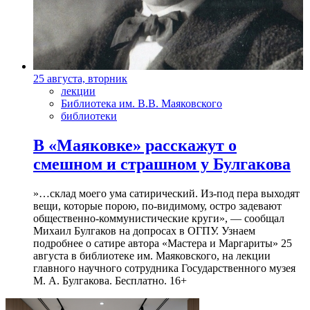
25 августа, вторник
лекции
Библиотека им. В.В. Маяковского
библиотеки
В «Маяковке» расскажут о
смешном и страшном у Булгакова
»…склад моего ума сатирический. Из-под пера выходят
вещи, которые порою, по-видимому, остро задевают
общественно-коммунистические круги», — сообщал
Михаил Булгаков на допросах в ОГПУ. Узнаем
подробнее о сатире автора «Мастера и Маргариты» 25
августа в библиотеке им. Маяковского, на лекции
главного научного сотрудника Государственного музея
М. А. Булгакова. Бесплатно. 16+