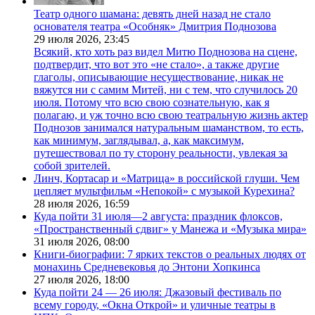
Театр одного шамана: девять дней назад не стало
основателя театра «Особняк» Дмитрия Поднозова
29 июля 2026,
23:45
Всякий, кто хоть раз видел Митю Поднозова на сцене,
подтвердит, что вот это «не стало», а также другие
глаголы, описывающие несуществование, никак не
вяжутся ни с самим Митей, ни с тем, что случилось 20
июля. Потому что всю свою сознательную, как я
полагаю, и уж точно всю свою театральную жизнь актер
Поднозов занимался натуральным шаманством, то есть,
как минимум, заглядывал, а, как максимум,
путешествовал по ту сторону реальности, увлекая за
собой зрителей.
Линч, Кортасар и «Матрица» в российской глуши. Чем
цепляет мультфильм «Непокой» с музыкой Курехина?
28 июля 2026,
16:59
Куда пойти 31 июля—2 августа: праздник флоксов,
«Пространственный сдвиг» у Манежа и «Музыка мира»
31 июля 2026,
08:00
Книги-биографии: 7 ярких текстов о реальных людях от
монахинь Средневековья до Энтони Хопкинса
27 июля 2026,
18:00
Куда пойти 24 — 26 июля: Джазовый фестиваль по
всему городу, «Окна Открой» и уличные театры в