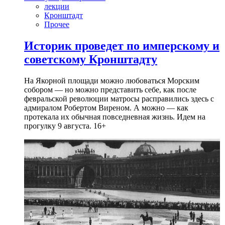
лекции
Кронштадт
Прочее
Историк проведет по имперскому и
советскому Кронштадту
На Якорной площади можно любоваться Морским
собором — но можно представить себе, как после
февральской революции матросы расправились здесь с
адмиралом Робертом Виреном. А можно — как
протекала их обычная повседневная жизнь. Идем на
прогулку 9 августа. 16+