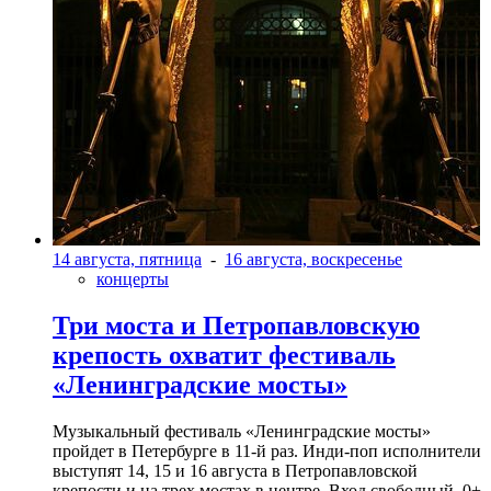
14 августа, пятница
-
16 августа, воскресенье
концерты
Три моста и Петропавловскую
крепость охватит фестиваль
«Ленинградские мосты»
Музыкальный фестиваль «Ленинградские мосты»
пройдет в Петербурге в 11-й раз. Инди-поп исполнители
выступят 14, 15 и 16 августа в Петропавловской
крепости и на трех мостах в центре. Вход свободный. 0+