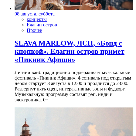
08 августа, суббота
концерты
Елагин остров
Прочее
SLAVA MARLOW, ЛСП, «Бонд с
кнопкой». Елагин остров примет
«Пикник Афиши»
Летний вайб традиционно поддерживает музыкальный
фестиваль «Пикник Афиши». Фестиваль под открытым
небом стартует 8 августа в 12:00 и продлится до 23:00.
Развернут пять сцен, интерактивные зоны и фудкорт.
Музыкальную программу составят рэп, инди и
электроника. 0+