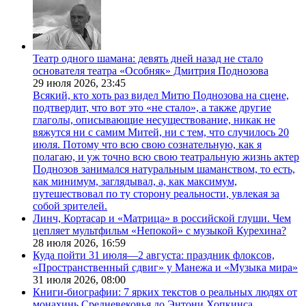
Театр одного шамана: девять дней назад не стало
основателя театра «Особняк» Дмитрия Поднозова
29 июля 2026,
23:45
Всякий, кто хоть раз видел Митю Поднозова на сцене,
подтвердит, что вот это «не стало», а также другие
глаголы, описывающие несуществование, никак не
вяжутся ни с самим Митей, ни с тем, что случилось 20
июля. Потому что всю свою сознательную, как я
полагаю, и уж точно всю свою театральную жизнь актер
Поднозов занимался натуральным шаманством, то есть,
как минимум, заглядывал, а, как максимум,
путешествовал по ту сторону реальности, увлекая за
собой зрителей.
Линч, Кортасар и «Матрица» в российской глуши. Чем
цепляет мультфильм «Непокой» с музыкой Курехина?
28 июля 2026,
16:59
Куда пойти 31 июля—2 августа: праздник флоксов,
«Пространственный сдвиг» у Манежа и «Музыка мира»
31 июля 2026,
08:00
Книги-биографии: 7 ярких текстов о реальных людях от
монахинь Средневековья до Энтони Хопкинса