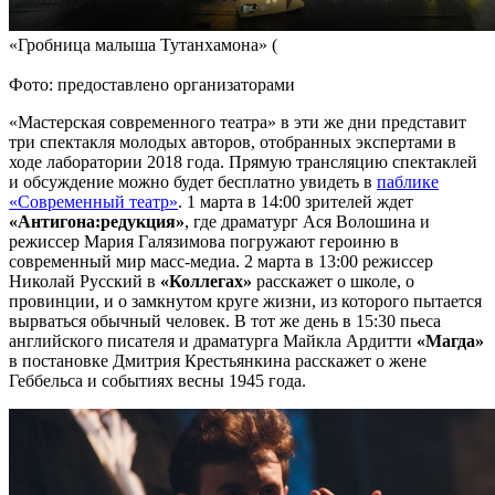
«Гробница малыша Тутанхамона» (
Фото: предоставлено организаторами
«Мастерская современного театра» в эти же дни представит
три спектакля молодых авторов, отобранных экспертами в
ходе лаборатории 2018 года. Прямую трансляцию спектаклей
и обсуждение можно будет бесплатно увидеть в
паблике
«Современный театр»
. 1 марта в 14:00 зрителей ждет
«Антигона:редукция»
, где драматург Ася Волошина и
режиссер Мария Галязимова погружают героиню в
современный мир масс-медиа. 2 марта в 13:00 режиссер
Николай Русский в
«Коллегах»
расскажет о школе, о
провинции, и о замкнутом круге жизни, из которого пытается
вырваться обычный человек. В тот же день в 15:30 пьеса
английского писателя и драматурга Майкла Ардитти
«Магда»
в постановке Дмитрия Крестьянкина расскажет о жене
Геббельса и событиях весны 1945 года.