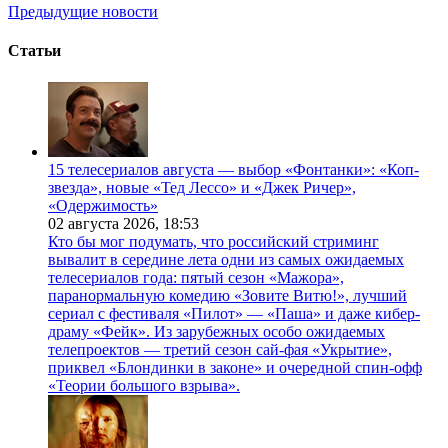
Предыдущие новости
Статьи
15 телесериалов августа — выбор «Фонтанки»: «Коп-
звезда», новые «Тед Лессо» и «Джек Ричер»,
«Одержимость»
02 августа 2026,
18:53
Кто бы мог подумать, что российский стриминг
вывалит в середине лета одни из самых ожидаемых
телесериалов года: пятый сезон «Мажора»,
паранормальную комедию «Зовите Витю!», лучший
сериал с фестиваля «Пилот» — «Паша» и даже кибер-
драму «Фейк». Из зарубежных особо ожидаемых
телепроектов — третий сезон сай-фая «Укрытие»,
приквел «Блондинки в законе» и очередной спин-офф
«Теории большого взрыва».