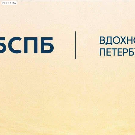
РЕКЛАМА
Афиша Plus
#телегид
Фонтанка.ру
Сегодня:
2026.08.07
06:20
Афиша Plus
кино
спектакли
выставки
концерты
лекции
книги
афиша плюс
новости
+