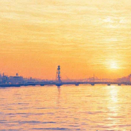
Фанфикшн и современная
драма в офф-программе
премии «Прорыв»