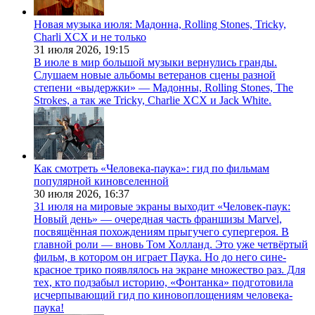
Новая музыка июля: Мадонна, Rolling Stones, Tricky,
Charli XCX и не только
31 июля 2026,
19:15
В июле в мир большой музыки вернулись гранды.
Слушаем новые альбомы ветеранов сцены разной
степени «выдержки» — Мадонны, Rolling Stones, The
Strokes, а так же Tricky, Charlie XCX и Jack White.
Как смотреть «Человека-паука»: гид по фильмам
популярной киновселенной
30 июля 2026,
16:37
31 июля на мировые экраны выходит «Человек-паук:
Новый день» — очередная часть франшизы Marvel,
посвящённая похождениям прыгучего супергероя. В
главной роли — вновь Том Холланд. Это уже четвёртый
фильм, в котором он играет Паука. Но до него сине-
красное трико появлялось на экране множество раз. Для
тех, кто подзабыл историю, «Фонтанка» подготовила
исчерпывающий гид по киновоплощениям человека-
паука!