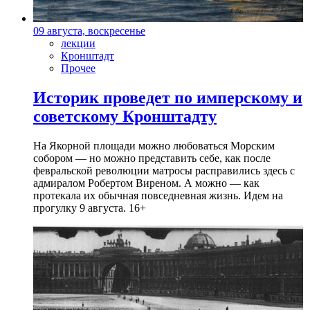
09 августа, воскресенье
лекции
Кронштадт
Прочее
Историк проведет по имперскому и
советскому Кронштадту
На Якорной площади можно любоваться Морским
собором — но можно представить себе, как после
февральской революции матросы расправились здесь с
адмиралом Робертом Виреном. А можно — как
протекала их обычная повседневная жизнь. Идем на
прогулку 9 августа. 16+