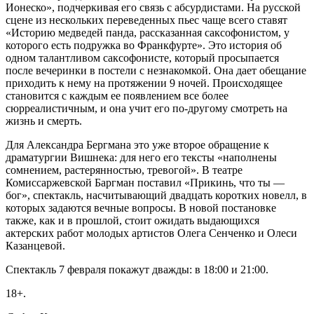
Ионеско», подчеркивая его связь с абсурдистами. На русской
сцене из нескольких переведенных пьес чаще всего ставят
«Историю медведей панда, рассказанная саксофонистом, у
которого есть подружка во Франкфурте». Это история об
одном талантливом саксофонисте, который просыпается
после вечеринки в постели с незнакомкой. Она дает обещание
приходить к нему на протяжении 9 ночей. Происходящее
становится с каждым ее появлением все более
сюрреалистичным, и она учит его по-другому смотреть на
жизнь и смерть.
Для Александра Бергмана это уже второе обращение к
драматургии Вишнека: для него его тексты «наполнены
сомнением, растерянностью, тревогой». В театре
Комиссаржевской Баргман поставил «Прикинь, что ты —
бог», спектакль, насчитывающий двадцать коротких новелл, в
которых задаются вечные вопросы. В новой постановке
также, как и в прошлой, стоит ожидать выдающихся
актерских работ молодых артистов Олега Сенченко и Олеси
Казанцевой.
Спектакль 7 февраля покажут дважды: в 18:00 и 21:00.
18+.