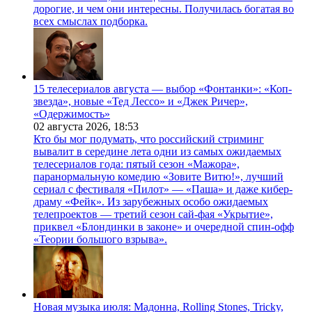
дорогие, и чем они интересны. Получилась богатая во
всех смыслах подборка.
15 телесериалов августа — выбор «Фонтанки»: «Коп-
звезда», новые «Тед Лессо» и «Джек Ричер»,
«Одержимость»
02 августа 2026,
18:53
Кто бы мог подумать, что российский стриминг
вывалит в середине лета одни из самых ожидаемых
телесериалов года: пятый сезон «Мажора»,
паранормальную комедию «Зовите Витю!», лучший
сериал с фестиваля «Пилот» — «Паша» и даже кибер-
драму «Фейк». Из зарубежных особо ожидаемых
телепроектов — третий сезон сай-фая «Укрытие»,
приквел «Блондинки в законе» и очередной спин-офф
«Теории большого взрыва».
Новая музыка июля: Мадонна, Rolling Stones, Tricky,