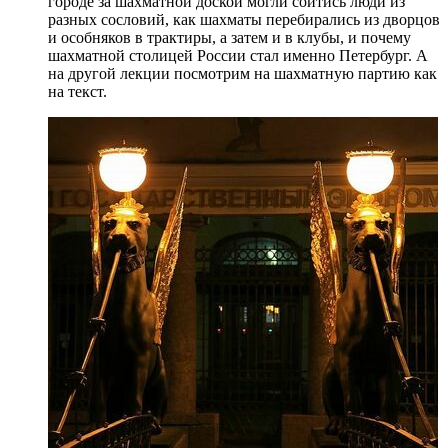
городе за шахматной доской могли сойтись люди из
разных сословий, как шахматы перебирались из дворцов
и особняков в трактиры, а затем и в клубы, и почему
шахматной столицей России стал именно Петербург. А
на другой лекции посмотрим на шахматную партию как
на текст.