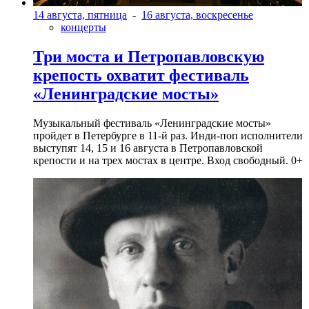
14 августа, пятница
-
16 августа, воскресенье
концерты
Три моста и Петропавловскую
крепость охватит фестиваль
«Ленинградские мосты»
Музыкальный фестиваль «Ленинградские мосты»
пройдет в Петербурге в 11-й раз. Инди-поп исполнители
выступят 14, 15 и 16 августа в Петропавловской
крепости и на трех мостах в центре. Вход свободный. 0+