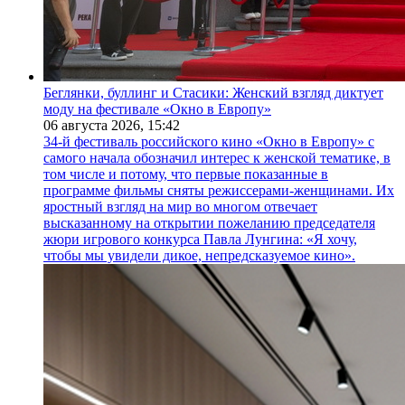
Беглянки, буллинг и Стасики: Женский взгляд диктует
моду на фестивале «Окно в Европу»
06 августа 2026,
15:42
34-й фестиваль российского кино «Окно в Европу» с
самого начала обозначил интерес к женской тематике, в
том числе и потому, что первые показанные в
программе фильмы сняты режиссерами-женщинами. Их
яростный взгляд на мир во многом отвечает
высказанному на открытии пожеланию председателя
жюри игрового конкурса Павла Лунгина: «Я хочу,
чтобы мы увидели дикое, непредсказуемое кино».