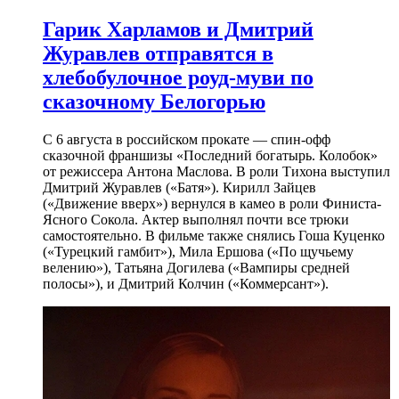
Гарик Харламов и Дмитрий
Журавлев отправятся в
хлебобулочное роуд-муви по
сказочному Белогорью
С 6 августа в российском прокате — спин-офф
сказочной франшизы «Последний богатырь. Колобок»
от режиссера Антона Маслова. В роли Тихона выступил
Дмитрий Журавлев («Батя»). Кирилл Зайцев
(«Движение вверх») вернулся в камео в роли Финиста-
Ясного Сокола. Актер выполнял почти все трюки
самостоятельно. В фильме также снялись Гоша Куценко
(«Турецкий гамбит»), Мила Ершова («По щучьему
велению»), Татьяна Догилева («Вампиры средней
полосы»), и Дмитрий Колчин («Коммерсант»).