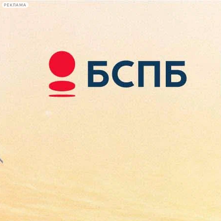
РЕКЛАМА
Афиша Plus
#телегид
Фонтанка.ру
Сегодня:
2026.08.09
01:58
Афиша Plus
кино
спектакли
выставки
концерты
лекции
книги
афиша плюс
новости
+