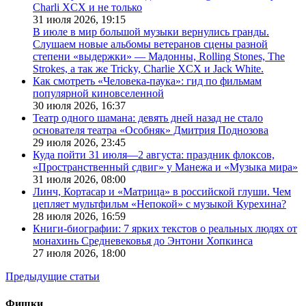
Charli XCX и не только
31 июля 2026,
19:15
В июле в мир большой музыки вернулись гранды.
Слушаем новые альбомы ветеранов сцены разной
степени «выдержки» — Мадонны, Rolling Stones, The
Strokes, а так же Tricky, Charlie XCX и Jack White.
Как смотреть «Человека-паука»: гид по фильмам
популярной киновселенной
30 июля 2026,
16:37
Театр одного шамана: девять дней назад не стало
основателя театра «Особняк» Дмитрия Поднозова
29 июля 2026,
23:45
Куда пойти 31 июля—2 августа: праздник флоксов,
«Пространственный сдвиг» у Манежа и «Музыка мира»
31 июля 2026,
08:00
Линч, Кортасар и «Матрица» в российской глуши. Чем
цепляет мультфильм «Непокой» с музыкой Курехина?
28 июля 2026,
16:59
Книги-биографии: 7 ярких текстов о реальных людях от
монахинь Средневековья до Энтони Хопкинса
27 июля 2026,
18:00
Предыдущие статьи
Фишки