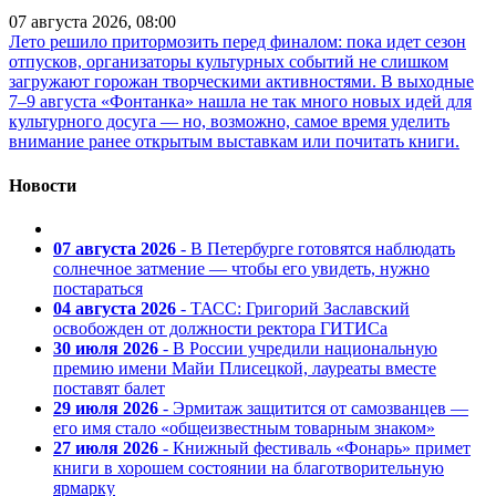
07 августа 2026, 08:00
Лето решило притормозить перед финалом: пока идет сезон
отпусков, организаторы культурных событий не слишком
загружают горожан творческими активностями. В выходные
7–9 августа «Фонтанка» нашла не так много новых идей для
культурного досуга — но, возможно, самое время уделить
внимание ранее открытым выставкам или почитать книги.
Новости
07 августа 2026
- В Петербурге готовятся наблюдать
солнечное затмение — чтобы его увидеть, нужно
постараться
04 августа 2026
- ТАСС: Григорий Заславский
освобожден от должности ректора ГИТИСа
30 июля 2026
- В России учредили национальную
премию имени Майи Плисецкой, лауреаты вместе
поставят балет
29 июля 2026
- Эрмитаж защитится от самозванцев —
его имя стало «общеизвестным товарным знаком»
27 июля 2026
- Книжный фестиваль «Фонарь» примет
книги в хорошем состоянии на благотворительную
ярмарку