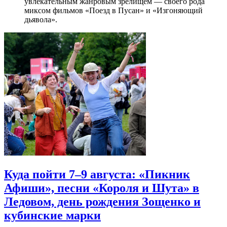
увлекательным жанровым зрелищeм — своего рода
миксом фильмов «Поезд в Пусан» и «Изгоняющий
дьявола».
Куда пойти 7–9 августа: «Пикник
Афиши», песни «Короля и Шута» в
Ледовом, день рождения Зощенко и
кубинские марки