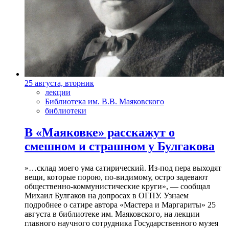
25 августа, вторник
лекции
Библиотека им. В.В. Маяковского
библиотеки
В «Маяковке» расскажут о
смешном и страшном у Булгакова
»…склад моего ума сатирический. Из-под пера выходят
вещи, которые порою, по-видимому, остро задевают
общественно-коммунистические круги», — сообщал
Михаил Булгаков на допросах в ОГПУ. Узнаем
подробнее о сатире автора «Мастера и Маргариты» 25
августа в библиотеке им. Маяковского, на лекции
главного научного сотрудника Государственного музея