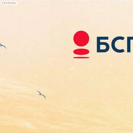
РЕКЛАМА
Афиша Plus
#телегид
Фонтанка.ру
Сегодня:
2026.08.09
11:51
Афиша Plus
кино
спектакли
выставки
концерты
лекции
книги
афиша плюс
новости
+