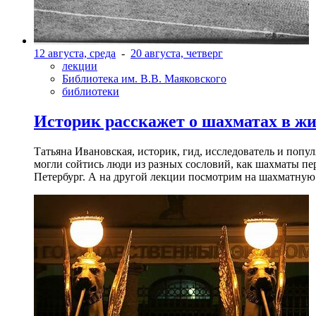
12 августа, среда
-
20 августа, четверг
лекции
Библиотека им. В.В. Маяковского
библиотеки
Историк расскажет о шахматах в ж
Татьяна Ивановская, историк, гид, исследователь и попу
могли сойтись люди из разных сословий, как шахматы пер
Петербург. А на другой лекции посмотрим на шахматную 