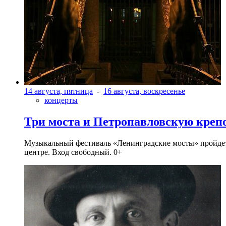
14 августа, пятница
-
16 августа, воскресенье
концерты
Три моста и Петропавловскую креп
Музыкальный фестиваль «Ленинградские мосты» пройдет в 
центре. Вход свободный. 0+