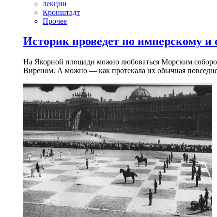
лекции
Кронштадт
Прочее
Историк проведет по имперскому и
На Якорной площади можно любоваться Морским собором 
Виреном. А можно — как протекала их обычная повседнев