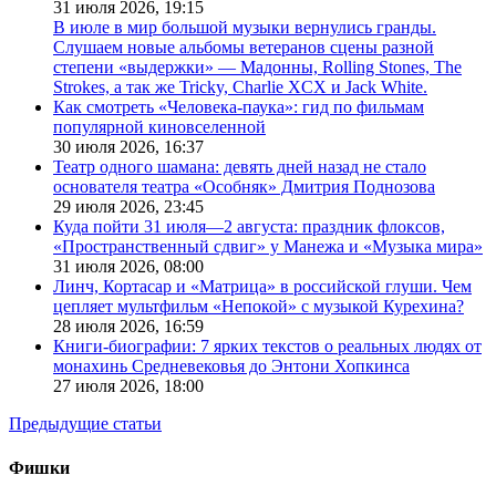
31 июля 2026,
19:15
В июле в мир большой музыки вернулись гранды.
Слушаем новые альбомы ветеранов сцены разной
степени «выдержки» — Мадонны, Rolling Stones, The
Strokes, а так же Tricky, Charlie XCX и Jack White.
Как смотреть «Человека-паука»: гид по фильмам
популярной киновселенной
30 июля 2026,
16:37
Театр одного шамана: девять дней назад не стало
основателя театра «Особняк» Дмитрия Поднозова
29 июля 2026,
23:45
Куда пойти 31 июля—2 августа: праздник флоксов,
«Пространственный сдвиг» у Манежа и «Музыка мира»
31 июля 2026,
08:00
Линч, Кортасар и «Матрица» в российской глуши. Чем
цепляет мультфильм «Непокой» с музыкой Курехина?
28 июля 2026,
16:59
Книги-биографии: 7 ярких текстов о реальных людях от
монахинь Средневековья до Энтони Хопкинса
27 июля 2026,
18:00
Предыдущие статьи
Фишки