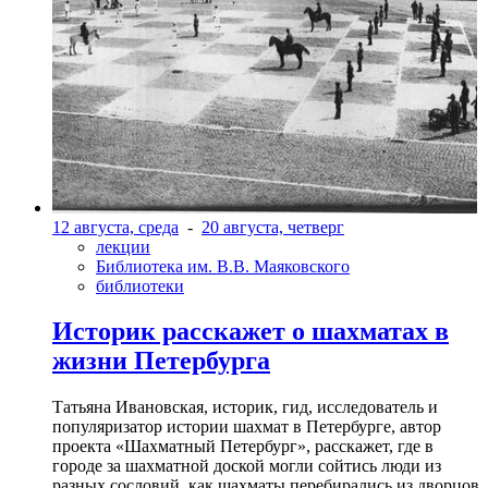
12 августа, среда
-
20 августа, четверг
лекции
Библиотека им. В.В. Маяковского
библиотеки
Историк расскажет о шахматах в
жизни Петербурга
Татьяна Ивановская, историк, гид, исследователь и
популяризатор истории шахмат в Петербурге, автор
проекта «Шахматный Петербург», расскажет, где в
городе за шахматной доской могли сойтись люди из
разных сословий, как шахматы перебирались из дворцов