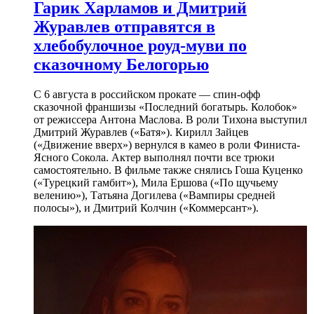
Гарик Харламов и Дмитрий
Журавлев отправятся в
хлебобулочное роуд-муви по
сказочному Белогорью
С 6 августа в российском прокате — спин-офф
сказочной франшизы «Последний богатырь. Колобок»
от режиссера Антона Маслова. В роли Тихона выступил
Дмитрий Журавлев («Батя»). Кирилл Зайцев
(«Движение вверх») вернулся в камео в роли Финиста-
Ясного Сокола. Актер выполнял почти все трюки
самостоятельно. В фильме также снялись Гоша Куценко
(«Турецкий гамбит»), Мила Ершова («По щучьему
велению»), Татьяна Догилева («Вампиры средней
полосы»), и Дмитрий Колчин («Коммерсант»).