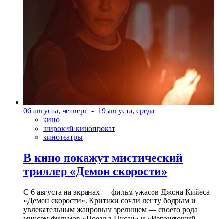
06 августа, четверг
-
19 августа, среда
кино
широкий кинопрокат
кинотеатры
В кино покажут мистический
триллер «Демон скорости»
С 6 августа на экранах — фильм ужасов Джона Кийеса
«Демон скорости». Критики сочли ленту бодрым и
увлекательным жанровым зрелищeм — своего рода
миксом фильмов «Поезд в Пусан» и «Изгоняющий