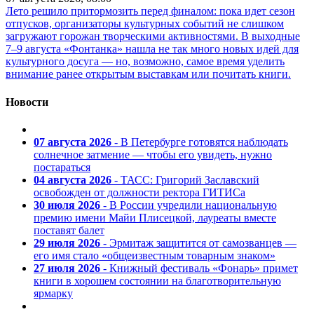
Лето решило притормозить перед финалом: пока идет сезон
отпусков, организаторы культурных событий не слишком
загружают горожан творческими активностями. В выходные
7–9 августа «Фонтанка» нашла не так много новых идей для
культурного досуга — но, возможно, самое время уделить
внимание ранее открытым выставкам или почитать книги.
Новости
07 августа 2026
- В Петербурге готовятся наблюдать
солнечное затмение — чтобы его увидеть, нужно
постараться
04 августа 2026
- ТАСС: Григорий Заславский
освобожден от должности ректора ГИТИСа
30 июля 2026
- В России учредили национальную
премию имени Майи Плисецкой, лауреаты вместе
поставят балет
29 июля 2026
- Эрмитаж защитится от самозванцев —
его имя стало «общеизвестным товарным знаком»
27 июля 2026
- Книжный фестиваль «Фонарь» примет
книги в хорошем состоянии на благотворительную
ярмарку