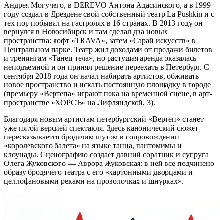
Андрея Могучего, в DEREVO Антона Адасинского, а в 1999
году создал в Дрездене свой собственный театр La Pushkin и с
тех пор побывал на гастролях в 16 странах. В 2013 году он
вернулся в Новосибирск и там сделал два новых
пространства: лофт «TRAVA», затем «Сарай искусств» в
Центральном парке. Театр жил доходами от продажи билетов
и тренингам «Танец тела», но растущая аренда оказалась
неподъемной и он принял решение переехать в Петербург. С
сентября 2018 года он начал набирать артистов, обживать
новое пространство и искать постоянную площадку в городе
(премьеру «Вертепа» играют пока на временной сцене, в арт-
пространстве «ХОРСЪ» на Лифляндской, 3).
Благодаря новым артистам петербургский «Вертеп» станет
уже пятой версией спектакля. Здесь канонический сюжет
пересказывается бродячим шутом в сопровождении
«королевского балета» на языке танца, пантомимы и
клоунады. Сценографию создает давний соратник и супруга
Олега Жуковского — Аврора Жуковская: в ней все подчинено
образу бродячего театра с его «картонными дворцами и
целлофановыми реками на проволочках и шнурках».