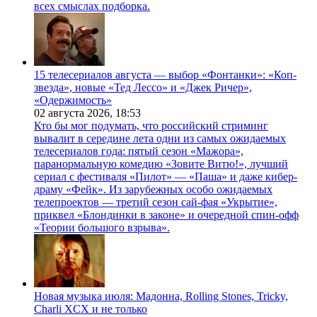
всех смыслах подборка.
15 телесериалов августа — выбор «Фонтанки»: «Коп-
звезда», новые «Тед Лессо» и «Джек Ричер»,
«Одержимость»
02 августа 2026,
18:53
Кто бы мог подумать, что российский стриминг
вывалит в середине лета одни из самых ожидаемых
телесериалов года: пятый сезон «Мажора»,
паранормальную комедию «Зовите Витю!», лучший
сериал с фестиваля «Пилот» — «Паша» и даже кибер-
драму «Фейк». Из зарубежных особо ожидаемых
телепроектов — третий сезон сай-фая «Укрытие»,
приквел «Блондинки в законе» и очередной спин-офф
«Теории большого взрыва».
Новая музыка июля: Мадонна, Rolling Stones, Tricky,
Charli XCX и не только