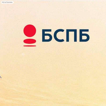
РЕКЛАМА
Афиша Plus
#телегид
Фонтанка.ру
Сегодня:
2026.08.09
05:27
Афиша Plus
кино
спектакли
выставки
концерты
лекции
книги
афиша плюс
новости
+