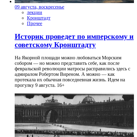
09 августа, воскресенье
лекции
Кронштадт
Прочее
Историк проведет по имперскому и
советскому Кронштадту
На Якорной площади можно любоваться Морским
собором — но можно представить себе, как после
февральской революции матросы расправились здесь с
адмиралом Робертом Виреном. А можно — как
протекала их обычная повседневная жизнь. Идем на
прогулку 9 августа. 16+