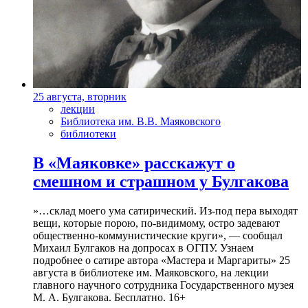
25 августа, вторник
лекции
Библиотека им. В.В. Маяковского
библиотеки
В «Маяковке» расскажут о
смешном и страшном у Булгакова
»…склад моего ума сатирический. Из-под пера выходят
вещи, которые порою, по-видимому, остро задевают
общественно-коммунистические круги», — сообщал
Михаил Булгаков на допросах в ОГПУ. Узнаем
подробнее о сатире автора «Мастера и Маргариты» 25
августа в библиотеке им. Маяковского, на лекции
главного научного сотрудника Государственного музея
М. А. Булгакова. Бесплатно. 16+