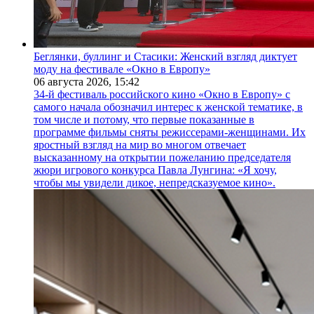
Беглянки, буллинг и Стасики: Женский взгляд диктует
моду на фестивале «Окно в Европу»
06 августа 2026,
15:42
34-й фестиваль российского кино «Окно в Европу» с
самого начала обозначил интерес к женской тематике, в
том числе и потому, что первые показанные в
программе фильмы сняты режиссерами-женщинами. Их
яростный взгляд на мир во многом отвечает
высказанному на открытии пожеланию председателя
жюри игрового конкурса Павла Лунгина: «Я хочу,
чтобы мы увидели дикое, непредсказуемое кино».