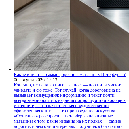
Какие книги — самые дорогие в магазинах Петербурга?
06 августа 2026,
12:13
Конечно, не цена в книге главное, — но книги умеют
удивлять и ею тоже. Тот случай, когда дороговизна не
вызывает возмущения: информацию и текст почти
всегда можно найти в издания попроще, а то и вообще в
интернете, — но качественная и художественно
оформленная книга — это произведение искусства.
«Фонтанка» расспросила петербургские книжные
магазины о том, какие издания на их полках — самые
дорогие, и чем они интересны. Получилась богатая во