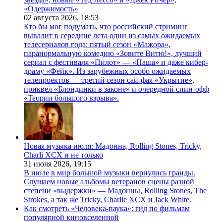
«Одержимость»
02 августа 2026,
18:53
Кто бы мог подумать, что российский стриминг
вывалит в середине лета одни из самых ожидаемых
телесериалов года: пятый сезон «Мажора»,
паранормальную комедию «Зовите Витю!», лучший
сериал с фестиваля «Пилот» — «Паша» и даже кибер-
драму «Фейк». Из зарубежных особо ожидаемых
телепроектов — третий сезон сай-фая «Укрытие»,
приквел «Блондинки в законе» и очередной спин-офф
«Теории большого взрыва».
Новая музыка июля: Мадонна, Rolling Stones, Tricky,
Charli XCX и не только
31 июля 2026,
19:15
В июле в мир большой музыки вернулись гранды.
Слушаем новые альбомы ветеранов сцены разной
степени «выдержки» — Мадонны, Rolling Stones, The
Strokes, а так же Tricky, Charlie XCX и Jack White.
Как смотреть «Человека-паука»: гид по фильмам
популярной киновселенной