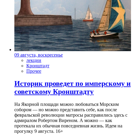
09 августа, воскресенье
лекции
Кронштадт
Прочее
Историк проведет по имперскому и
советскому Кронштадту
На Якорной площади можно любоваться Морским
собором — но можно представить себе, как после
февральской революции матросы расправились здесь с
адмиралом Робертом Виреном. А можно — как
протекала их обычная повседневная жизнь. Идем на
прогулку 9 августа. 16+