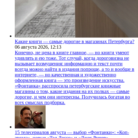
Какие книги — самые дорогие в магазинах Петербурга?
06 августа 2026,
12:13
Конечно, не цена в книге главное, — но книги умеют
удивлять и ею тоже. Тот случай, когда дороговизна не
вызывает возмущения: информацию и текст почти
всегда можно найти в издания попроще, а то и вообще в
интернете, — но качественная и художественно
оформленная книга — это произведение искусства.
«Фонтанка» расспросила петербургские книжные
магазины о том, какие издания на их полках — самые
дорогие, и чем они интересны. Получилась богатая во
всех смыслах подборка.
15 телесериалов августа — выбор «Фонтанки»: «Коп-
звезда», новые «Тед Лессо» и «Джек Ричер»,