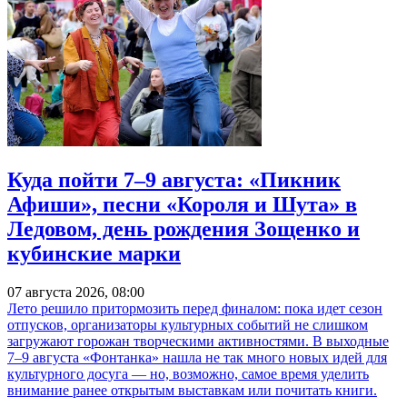
Куда пойти 7–9 августа: «Пикник
Афиши», песни «Короля и Шута» в
Ледовом, день рождения Зощенко и
кубинские марки
07 августа 2026, 08:00
Лето решило притормозить перед финалом: пока идет сезон
отпусков, организаторы культурных событий не слишком
загружают горожан творческими активностями. В выходные
7–9 августа «Фонтанка» нашла не так много новых идей для
культурного досуга — но, возможно, самое время уделить
внимание ранее открытым выставкам или почитать книги.