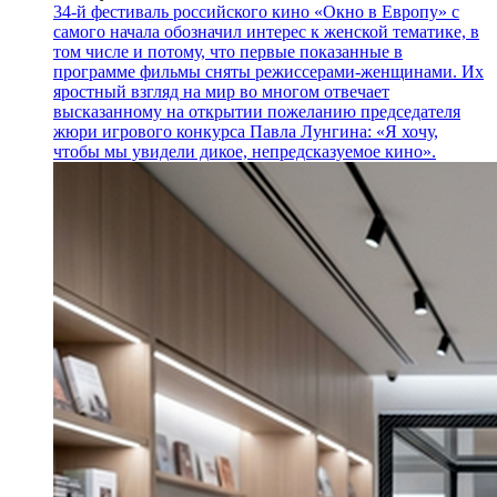
34-й фестиваль российского кино «Окно в Европу» с
самого начала обозначил интерес к женской тематике, в
том числе и потому, что первые показанные в
программе фильмы сняты режиссерами-женщинами. Их
яростный взгляд на мир во многом отвечает
высказанному на открытии пожеланию председателя
жюри игрового конкурса Павла Лунгина: «Я хочу,
чтобы мы увидели дикое, непредсказуемое кино».