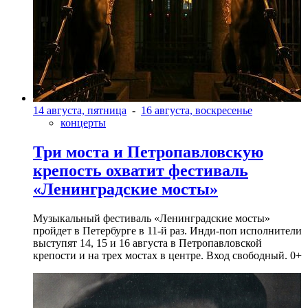
14 августа, пятница
-
16 августа, воскресенье
концерты
Три моста и Петропавловскую
крепость охватит фестиваль
«Ленинградские мосты»
Музыкальный фестиваль «Ленинградские мосты»
пройдет в Петербурге в 11-й раз. Инди-поп исполнители
выступят 14, 15 и 16 августа в Петропавловской
крепости и на трех мостах в центре. Вход свободный. 0+