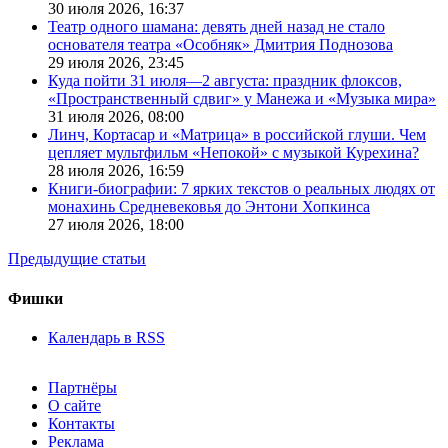
30 июля 2026,
16:37
Театр одного шамана: девять дней назад не стало
основателя театра «Особняк» Дмитрия Поднозова
29 июля 2026,
23:45
Куда пойти 31 июля—2 августа: праздник флоксов,
«Пространственный сдвиг» у Манежа и «Музыка мира»
31 июля 2026,
08:00
Линч, Кортасар и «Матрица» в российской глуши. Чем
цепляет мультфильм «Непокой» с музыкой Курехина?
28 июля 2026,
16:59
Книги-биографии: 7 ярких текстов о реальных людях от
монахинь Средневековья до Энтони Хопкинса
27 июля 2026,
18:00
Предыдущие статьи
Фишки
Календарь в RSS
Партнёры
О сайте
Контакты
Реклама