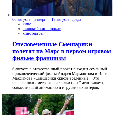
06 августа, четверг
-
19 августа, среда
кино
широкий кинопрокат
кинотеатры
Очеловеченные Смешарики
полетят на Марс в первом игровом
фильме франшизы
6 августа в отечественный прокат выходит семейный
приключенческий фильм Андрея Мармонтова и Ильи
Максимова «Смешарики сквозь вселенные». Это
первый полнометражный фильм по «Смешарикам»,
совместивший анимацию и игру живых актеров.