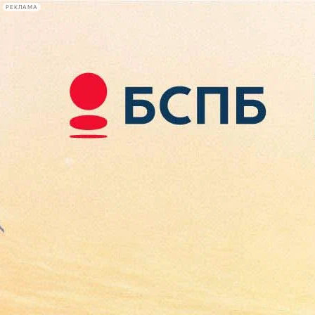
РЕКЛАМА
Афиша Plus
#телегид
Фонтанка.ру
Сегодня:
2026.08.08
22:46
Афиша Plus
кино
спектакли
выставки
концерты
лекции
книги
афиша плюс
новости
+