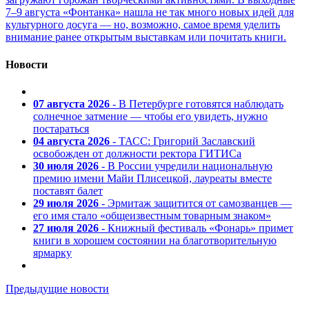
7–9 августа «Фонтанка» нашла не так много новых идей для
культурного досуга — но, возможно, самое время уделить
внимание ранее открытым выставкам или почитать книги.
Новости
07 августа 2026
- В Петербурге готовятся наблюдать
солнечное затмение — чтобы его увидеть, нужно
постараться
04 августа 2026
- ТАСС: Григорий Заславский
освобожден от должности ректора ГИТИСа
30 июля 2026
- В России учредили национальную
премию имени Майи Плисецкой, лауреаты вместе
поставят балет
29 июля 2026
- Эрмитаж защитится от самозванцев —
его имя стало «общеизвестным товарным знаком»
27 июля 2026
- Книжный фестиваль «Фонарь» примет
книги в хорошем состоянии на благотворительную
ярмарку
Предыдущие новости