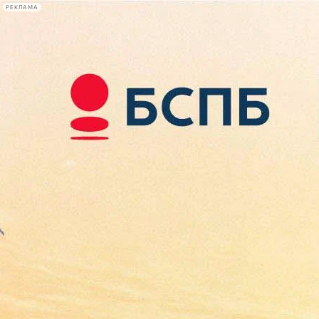
РЕКЛАМА
Афиша Plus
#телегид
Фонтанка.ру
Сегодня:
2026.08.09
14:58
Афиша Plus
кино
спектакли
выставки
концерты
лекции
книги
афиша плюс
новости
+