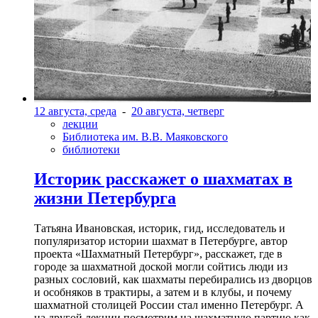
12 августа, среда
-
20 августа, четверг
лекции
Библиотека им. В.В. Маяковского
библиотеки
Историк расскажет о шахматах в
жизни Петербурга
Татьяна Ивановская, историк, гид, исследователь и
популяризатор истории шахмат в Петербурге, автор
проекта «Шахматный Петербург», расскажет, где в
городе за шахматной доской могли сойтись люди из
разных сословий, как шахматы перебирались из дворцов
и особняков в трактиры, а затем и в клубы, и почему
шахматной столицей России стал именно Петербург. А
на другой лекции посмотрим на шахматную партию как