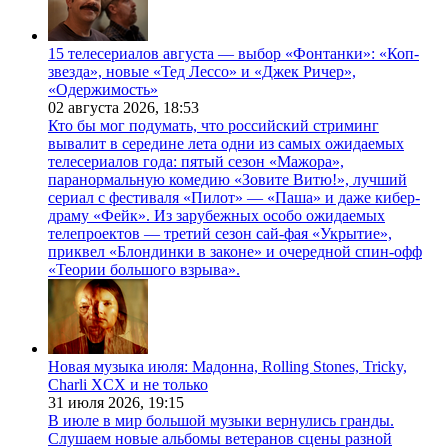
15 телесериалов августа — выбор «Фонтанки»: «Коп-
звезда», новые «Тед Лессо» и «Джек Ричер»,
«Одержимость»
02 августа 2026,
18:53
Кто бы мог подумать, что российский стриминг
вывалит в середине лета одни из самых ожидаемых
телесериалов года: пятый сезон «Мажора»,
паранормальную комедию «Зовите Витю!», лучший
сериал с фестиваля «Пилот» — «Паша» и даже кибер-
драму «Фейк». Из зарубежных особо ожидаемых
телепроектов — третий сезон сай-фая «Укрытие»,
приквел «Блондинки в законе» и очередной спин-офф
«Теории большого взрыва».
Новая музыка июля: Мадонна, Rolling Stones, Tricky,
Charli XCX и не только
31 июля 2026,
19:15
В июле в мир большой музыки вернулись гранды.
Слушаем новые альбомы ветеранов сцены разной