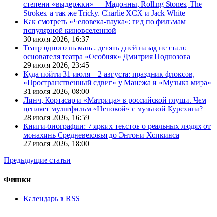
степени «выдержки» — Мадонны, Rolling Stones, The
Strokes, а так же Tricky, Charlie XCX и Jack White.
Как смотреть «Человека-паука»: гид по фильмам
популярной киновселенной
30 июля 2026,
16:37
Театр одного шамана: девять дней назад не стало
основателя театра «Особняк» Дмитрия Поднозова
29 июля 2026,
23:45
Куда пойти 31 июля—2 августа: праздник флоксов,
«Пространственный сдвиг» у Манежа и «Музыка мира»
31 июля 2026,
08:00
Линч, Кортасар и «Матрица» в российской глуши. Чем
цепляет мультфильм «Непокой» с музыкой Курехина?
28 июля 2026,
16:59
Книги-биографии: 7 ярких текстов о реальных людях от
монахинь Средневековья до Энтони Хопкинса
27 июля 2026,
18:00
Предыдущие статьи
Фишки
Календарь в RSS