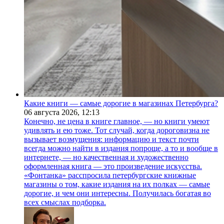
Какие книги — самые дорогие в магазинах Петербурга?
06 августа 2026,
12:13
Конечно, не цена в книге главное, — но книги умеют
удивлять и ею тоже. Тот случай, когда дороговизна не
вызывает возмущения: информацию и текст почти
всегда можно найти в издания попроще, а то и вообще в
интернете, — но качественная и художественно
оформленная книга — это произведение искусства.
«Фонтанка» расспросила петербургские книжные
магазины о том, какие издания на их полках — самые
дорогие, и чем они интересны. Получилась богатая во
всех смыслах подборка.