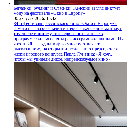
Беглянки, буллинг и Стасики: Женский взгляд диктует
моду на фестивале «Окно в Европу»
06 августа 2026,
15:42
34-й фестиваль российского кино «Окно в Европу» с
самого начала обозначил интерес к женской тематике, в
том числе и потому, что первые показанные в
программе фильмы сняты режиссерами-женщинами. Их
яростный взгляд на мир во многом отвечает
высказанному на открытии пожеланию председателя
жюри игрового конкурса Павла Лунгина: «Я хочу,
чтобы мы увидели дикое, непредсказуемое кино».