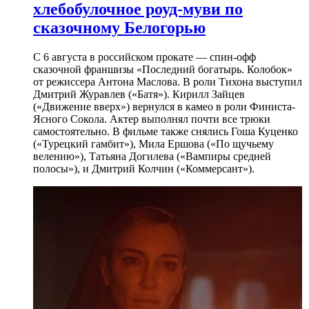
хлебобулочное роуд-муви по
сказочному Белогорью
С 6 августа в российском прокате — спин-офф
сказочной франшизы «Последний богатырь. Колобок»
от режиссера Антона Маслова. В роли Тихона выступил
Дмитрий Журавлев («Батя»). Кирилл Зайцев
(«Движение вверх») вернулся в камео в роли Финиста-
Ясного Сокола. Актер выполнял почти все трюки
самостоятельно. В фильме также снялись Гоша Куценко
(«Турецкий гамбит»), Мила Ершова («По щучьему
велению»), Татьяна Догилева («Вампиры средней
полосы»), и Дмитрий Колчин («Коммерсант»).