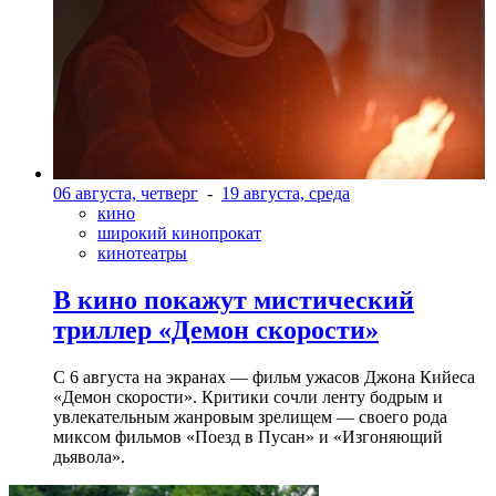
06 августа, четверг
-
19 августа, среда
кино
широкий кинопрокат
кинотеатры
В кино покажут мистический
триллер «Демон скорости»
С 6 августа на экранах — фильм ужасов Джона Кийеса
«Демон скорости». Критики сочли ленту бодрым и
увлекательным жанровым зрелищeм — своего рода
миксом фильмов «Поезд в Пусан» и «Изгоняющий
дьявола».